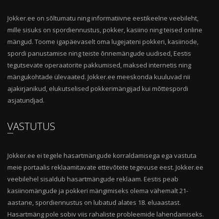
Jokker.ee on sõltumatu ning informatiivne eestikeelne veebileht,
mille sisuks on spordiennustus, pokker, kasiino ning teised online
mängud. Toome igapäevaselt oma lugejateni pokkeri, kasiinode,
spordi panustamise ning teiste õnnemängude uudised, Eestis
tegutsevate operaatorite pakkumised, maksed internetis ning
mängukohtade ülevaated. Jokker.ee meeskonda kuuluvad nii
ajakirjanikud, elukutselised pokkerimängijad kui mõttespordi
asjatundjad.
VASTUTUS
Jokker.ee ei tegele hasartmängude korraldamisega ega vastuta
meie portaalis reklaamitavate ettevõtete tegevuse eest. Jokker.ee
veebilehel sisaldub hasartmängude reklaam. Eestis peab
kasiinomängude ja pokkeri mängimiseks olema vähemalt 21-
aastane, spordiennustus on lubatud alates 18. eluaastast.
Hasartmäng pole sobiv viis rahaliste probleemide lahendamiseks.