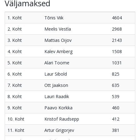
Väljamaksed
1. Koht
Tõnis Viik
4604
2. Koht
Meelis Vestla
2968
3. Koht
Mattias Oijov
2143
4. Koht
Kalev Amberg
1508
5. Koht
Alari Toome
1031
6. Koht
Laur Sibold
825
7. Koht
Ott Jaakson
635
8. Koht
Lauri Raadik
539
9. Koht
Paavo Korkka
460
10. Koht
Kristof Raudsepp
412
11. Koht
Artur Grigorjev
381