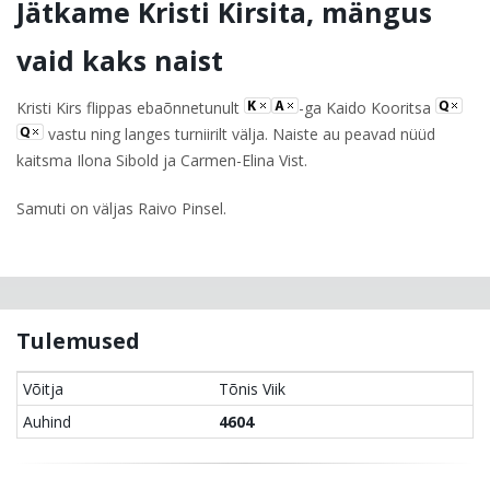
Jätkame Kristi Kirsita, mängus
vaid kaks naist
Kristi Kirs flippas ebaõnnetunult
-ga Kaido Kooritsa
vastu ning langes turniirilt välja. Naiste au peavad nüüd
kaitsma Ilona Sibold ja Carmen-Elina Vist.
Samuti on väljas Raivo Pinsel.
Tulemused
Võitja
Tõnis Viik
Auhind
4604