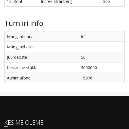
12. Koht
Indrek Stranberg
365
Turniiri info
Mängijate arv
64
Mängijaid alles
1
Juurdeoste
56
Keskmine stäkk
3600000
Auhinnafond
15876
KES ME OLEME