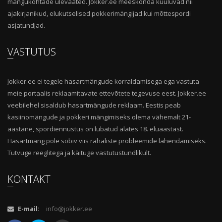
mängukohtade ülevaated. Jokker.ee meeskonda kuuluvad nii
ajakirjanikud, elukutselised pokkerimängijad kui mõttespordi
asjatundjad.
VASTUTUS
Jokker.ee ei tegele hasartmängude korraldamisega ega vastuta
meie portaalis reklaamitavate ettevõtete tegevuse eest. Jokker.ee
veebilehel sisaldub hasartmängude reklaam. Eestis peab
kasiinomängude ja pokkeri mängimiseks olema vähemalt 21-
aastane, spordiennustus on lubatud alates 18. eluaastast.
Hasartmäng pole sobiv viis rahaliste probleemide lahendamiseks.
Tutvuge reeglitega ja käituge vastutustundlikult.
KONTAKT
E-mail:
info@jokker.ee