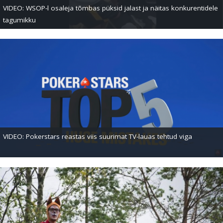
VIDEO: WSOP-l osaleja tõmbas püksid jalast ja näitas konkurentidele
tagumikku
VIDEO: Pokerstars reastas viis suurimat TV-lauas tehtud viga