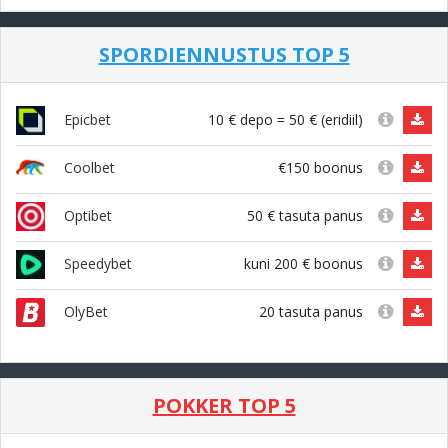
SPORDIENNUSTUS TOP 5
10 € depo = 50 € (eridiil)
Epicbet
€150 boonus
Coolbet
50 € tasuta panus
Optibet
kuni 200 € boonus
Speedybet
20 tasuta panus
OlyBet
POKKER TOP 5