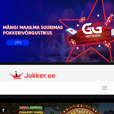
Toggl
navig