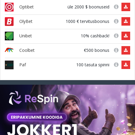
üle 2000 $ boonuseid
Optibet
1000 € tervitusboonus
OlyBet
10% cashback!
Unibet
€500 boonus
Coolbet
100 tasuta spinni
Paf