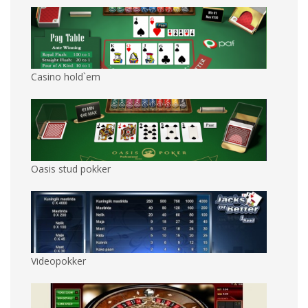
Casino hold`em
Oasis stud pokker
Videopokker