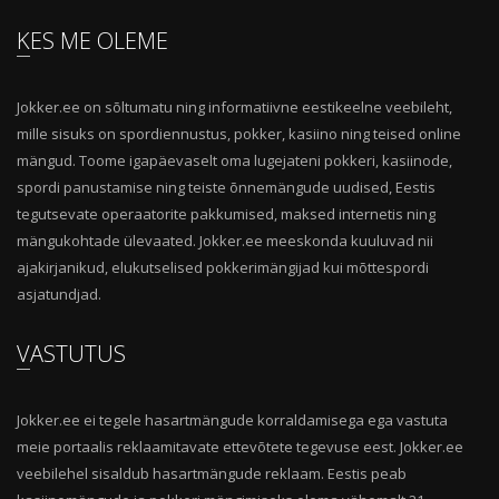
KES ME OLEME
Jokker.ee on sõltumatu ning informatiivne eestikeelne veebileht,
mille sisuks on spordiennustus, pokker, kasiino ning teised online
mängud. Toome igapäevaselt oma lugejateni pokkeri, kasiinode,
spordi panustamise ning teiste õnnemängude uudised, Eestis
tegutsevate operaatorite pakkumised, maksed internetis ning
mängukohtade ülevaated. Jokker.ee meeskonda kuuluvad nii
ajakirjanikud, elukutselised pokkerimängijad kui mõttespordi
asjatundjad.
VASTUTUS
Jokker.ee ei tegele hasartmängude korraldamisega ega vastuta
meie portaalis reklaamitavate ettevõtete tegevuse eest. Jokker.ee
veebilehel sisaldub hasartmängude reklaam. Eestis peab