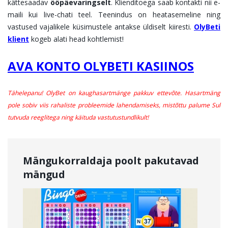
kättesaadav
ööpäevaringselt
. Klienditoega saab kontakti nii e-
maili kui live-chati teel. Teenindus on heatasemeline ning
vastused vajalikele küsimustele antakse üldiselt kiiresti.
OlyBeti
klient
kogeb alati head kohtlemist!
AVA KONTO OLYBETI KASIINOS
Tähelepanu! OlyBet on kaughasartmänge pakkuv ettevõte. Hasartmäng
pole sobiv viis rahaliste probleemide lahendamiseks, mistõttu palume Sul
tutvuda reeglitega ning käituda vastutustundlikult!
Mängukorraldaja poolt pakutavad
mängud