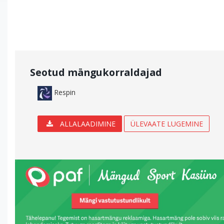
Seotud mängukorraldajad
Respin
ALLALAADIMINE
ÜLEVAATE LUGEMINE