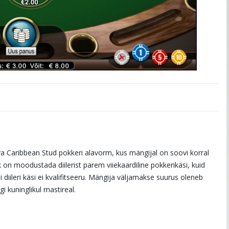
va Caribbean Stud pokkeri alavorm, kus mängijal on soovi korral
 on moodustada diilerist parem viiekaardiline pokkerikäsi, kuid
 diileri käsi ei kvalifitseeru. Mängija väljamakse suurus oleneb
 kuninglikul mastireal.