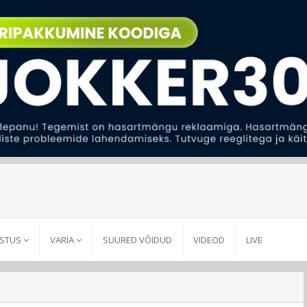
USTUS
VARIA
SUURED VÕIDUD
VIDEOD
LIVE