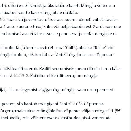
ti), diilerile neli kinnist ja üks lahtine kaart. Mängija võib oma
e lubatud kaarte kaasmängijatele näidata.
 1-5 kaarti välja vahetada. Lisatasu suurus oleneb vahetetavate
ta 1 ante suurune tasu, kahe või nelja kaardi eest 2 ante suurune
ahetamise tasu ei lähe arvesse panusena ja seda mängijale ei
loobuda. Jätkamiseks tuleb laua “Call” (vahel ka “Raise” või
ngija loobub, siis kaotab ta “Ante” ning jaotus on lõppenud.
i käsi kvalifitseerub. Kvalifitseerumiseks peab diileril olema käes
on A-K-4-3-2. Kui diiler ei kvalifitseeru, on mängija
gijal, siis on tegemist viigiga ning mängija saab oma panused
ugevam, siis kaotab mängija nii “ante” kui “call” panuse.
t nõrgem, makstakse mängijale “ante” panus välja suhtega 1:1 (5€
setabelile, mis võib erinevates kasiinodes pisut varieeruda.