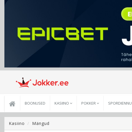
BOONUSED
KASIINO
POKKER
SPORDIENN
Kasiino
Mängud