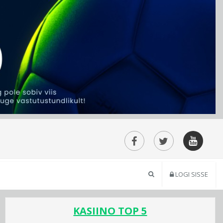
LOGI SISSE
KASIINO TOP 5