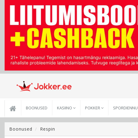
BOONUSED
KASIINO
POKKER
SPORDIENN
Boonused
Respin