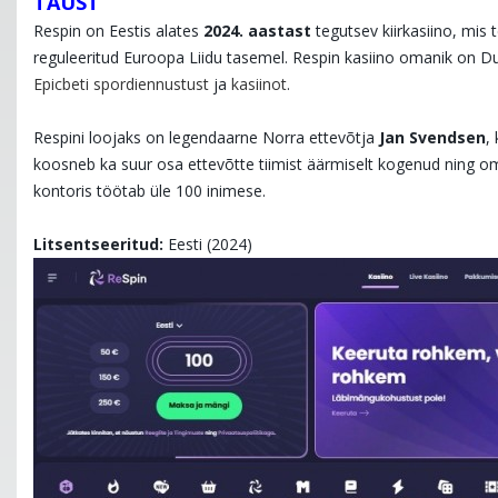
TAUST
Respin on Eestis alates
2024. aastast
tegutsev kiirkasiino, mis 
reguleeritud Euroopa Liidu tasemel. Respin kasiino omanik on Du
Epicbeti spordiennustust
ja
kasiinot
.
Respini loojaks on legendaarne Norra ettevõtja
Jan Svendsen
,
koosneb ka suur osa ettevõtte tiimist äärmiselt kogenud ning om
kontoris töötab üle 100 inimese.
Litsentseeritud:
Eesti (2024)