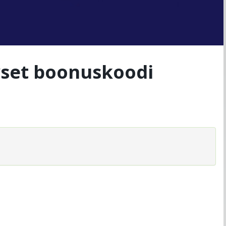
vset boonuskoodi