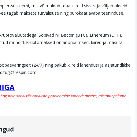
ler-süsteemi, mis võimaldab teha kiireid sisse- ja väljamakseid
See tagab maksete turvalisuse ning bürokaatiavaba teeninduse,
 krüptovaluutadega. Sobivad nii Bitcoin (BTC), Ethereum (ETH),
tuntud mündid. Krüptomaksed on anonüümsed, kiired ja masuta.
 ööpäevaringselt (24/7) ning pakub kiireid lahendusi ja asjatundlikke
enditugi@respin.com.
NIGA
ng pole sobiv viis rahaliste probleemide lahendamiseks, mistõttu palume
ängud