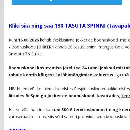
Kliki siia ning saa 130 TASUTA SPINNI (tavapak
Kuni
16.08.2026
kehtib eksklusiivne Jokker.ee boonuskood, mis o
- Boonuskood
JOKKER1
annab 20 tasuta spinni mängus Gold Vol
Smooth 7's Strike.
Boonuskoodi kasutamise järel tee 24 tunni jooksul mis
rahale kehtib kõigest 1x läbimängimise kohustus
. Iga mä
NB! Hiljem võid osaleda ka teistes Respin kasiino eripakkumistes
liitudes ReSpiniga Jokker.ee boonuskoodi kasutades,
tee
Hiljem võid nautida ka
kuni 300 € tervitusboonust ning kee
varasemast olemas, siis võid samuti proovida seda boonuskood