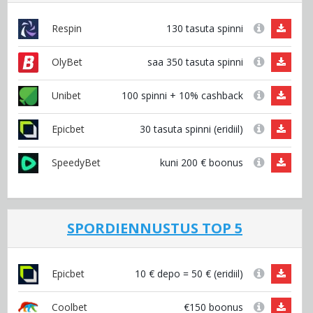
130 tasuta spinni
Respin
saa 350 tasuta spinni
OlyBet
100 spinni + 10% cashback
Unibet
30 tasuta spinni (eridiil)
Epicbet
kuni 200 € boonus
SpeedyBet
SPORDIENNUSTUS TOP 5
10 € depo = 50 € (eridiil)
Epicbet
€150 boonus
Coolbet