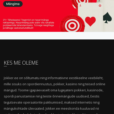
KES ME OLEME
Jokker.ee on sõltumatu ning informatiivne eestikeelne veebileht,
mille sisuks on spordiennustus, pokker, kasiino ning teised online
mängud. Toome igapäevaselt oma lugejateni pokkeri, kasiinode,
spordi panustamise ning teiste õnnemängude uudised, Eestis
tegutsevate operaatorite pakkumised, maksed internetis ning
mängukohtade ülevaated. Jokker.ee meeskonda kuuluvad nii