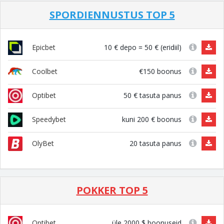
SPORDIENNUSTUS TOP 5
10 € depo = 50 € (eridiil)
Epicbet
€150 boonus
Coolbet
50 € tasuta panus
Optibet
kuni 200 € boonus
Speedybet
20 tasuta panus
OlyBet
POKKER TOP 5
üle 2000 $ boonuseid
Optibet