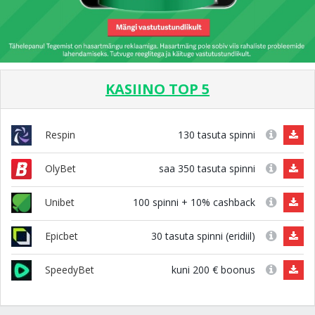
KASIINO TOP 5
130 tasuta spinni
Respin
saa 350 tasuta spinni
OlyBet
100 spinni + 10% cashback
Unibet
30 tasuta spinni (eridiil)
Epicbet
kuni 200 € boonus
SpeedyBet