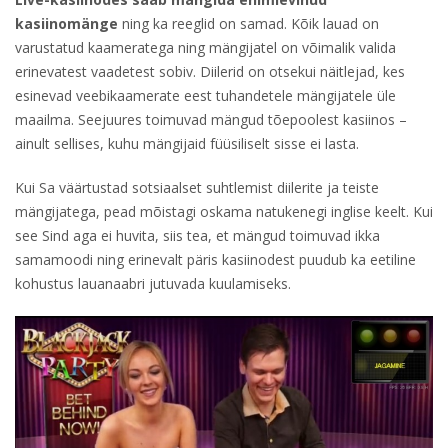
kasiinomänge
ning ka reeglid on samad. Kõik lauad on
varustatud kaameratega ning mängijatel on võimalik valida
erinevatest vaadetest sobiv. Diilerid on otsekui näitlejad, kes
esinevad veebikaamerate eest tuhandetele mängijatele üle
maailma. Seejuures toimuvad mängud tõepoolest kasiinos –
ainult sellises, kuhu mängijaid füüsiliselt sisse ei lasta.
Kui Sa väärtustad sotsiaalset suhtlemist diilerite ja teiste
mängijatega, pead mõistagi oskama natukenegi inglise keelt. Kui
see Sind aga ei huvita, siis tea, et mängud toimuvad ikka
samamoodi ning erinevalt päris kasiinodest puudub ka eetiline
kohustus lauanaabri jutuvada kuulamiseks.