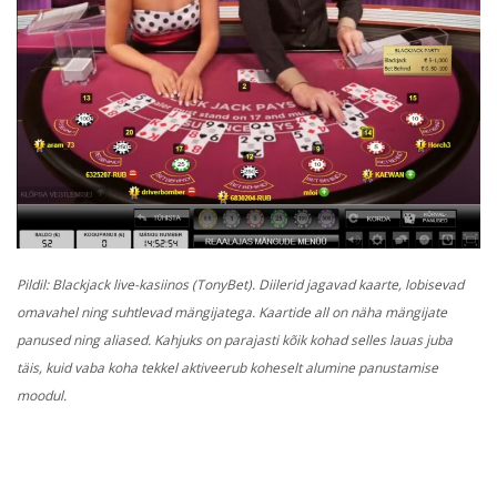
Pildil: Blackjack live-kasiinos (TonyBet). Diilerid jagavad kaarte, lobisevad
omavahel ning suhtlevad mängijatega. Kaartide all on näha mängijate
panused ning aliased. Kahjuks on parajasti kõik kohad selles lauas juba
täis, kuid vaba koha tekkel aktiveerub koheselt alumine panustamise
moodul.