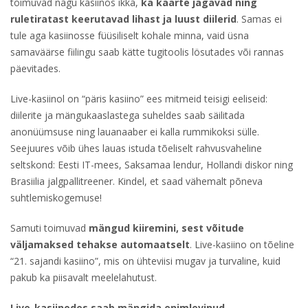
toimuvad nagu kasiinos ikka,
ka kaarte jagavad ning
ruletiratast keerutavad lihast ja luust diilerid
. Samas ei
tule aga kasiinosse füüsiliselt kohale minna, vaid üsna
samaväärse fiilingu saab kätte tugitoolis lösutades või rannas
päevitades.
Live-kasiinol on “päris kasiino” ees mitmeid teisigi eeliseid:
diilerite ja mängukaaslastega suheldes saab säilitada
anonüümsuse ning lauanaaber ei kalla rummikoksi sülle.
Seejuures võib ühes lauas istuda tõeliselt rahvusvaheline
seltskond: Eesti IT-mees, Saksamaa lendur, Hollandi diskor ning
Brasiilia jalgpallitreener. Kindel, et saad vähemalt põneva
suhtlemiskogemuse!
Samuti toimuvad
mängud kiiremini, sest võitude
väljamaksed tehakse automaatselt
. Live-kasiino on tõeline
“21. sajandi kasiino”, mis on ühteviisi mugav ja turvaline, kuid
pakub ka piisavalt meelelahutust.
Live-kasiinodes saab mängida enimlevinud