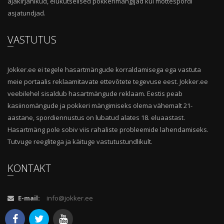
ajakirjanikud, elukutselised pokkerimängijad kui mõttespordi
asjatundjad.
VASTUTUS
Jokker.ee ei tegele hasartmängude korraldamisega ega vastuta
meie portaalis reklaamitavate ettevõtete tegevuse eest. Jokker.ee
veebilehel sisaldub hasartmängude reklaam. Eestis peab
kasiinomängude ja pokkeri mängimiseks olema vähemalt 21-
aastane, spordiennustus on lubatud alates 18. eluaastast.
Hasartmäng pole sobiv viis rahaliste probleemide lahendamiseks.
Tutvuge reeglitega ja käituge vastutustundlikult.
KONTAKT
E-mail:
info@jokker.ee