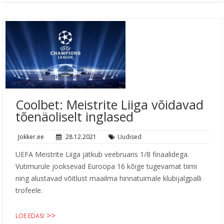
Coolbet: Meistrite Liiga võidavad
tõenäoliselt inglased
Jokker.ee
28.12.2021
Uudised
UEFA Meistrite Liiga jätkub veebruaris 1/8 finaalidega.
Vutimurule jooksevad Euroopa 16 kõige tugevamat tiimi
ning alustavad võitlust maailma hinnatuimale klubijalgpalli
trofeele.
LOE EDASI