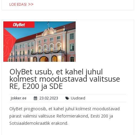
LOE EDASI
OlyBet usub, et kahel juhul
kolmest moodustavad valitsuse
RE, E200 ja SDE
Jokker.ee
23.02.2023
Uudised
OlyBet prognoosib, et kahel juhul kolmest moodustavad
pärast valimisi valitsuse Reformierakond, Eesti 200 ja
Sotsiaaldemokraatlik erakond.