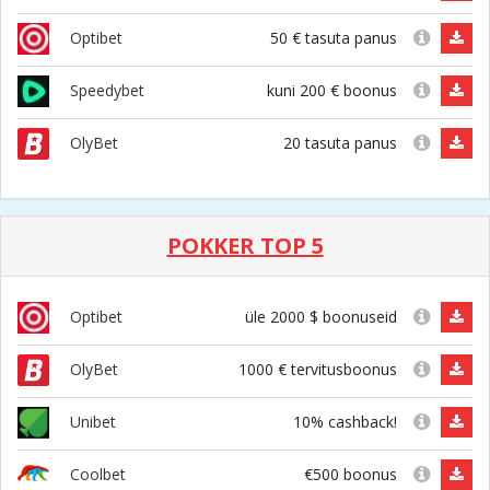
50 € tasuta panus
Optibet
kuni 200 € boonus
Speedybet
20 tasuta panus
OlyBet
POKKER TOP 5
üle 2000 $ boonuseid
Optibet
1000 € tervitusboonus
OlyBet
10% cashback!
Unibet
€500 boonus
Coolbet