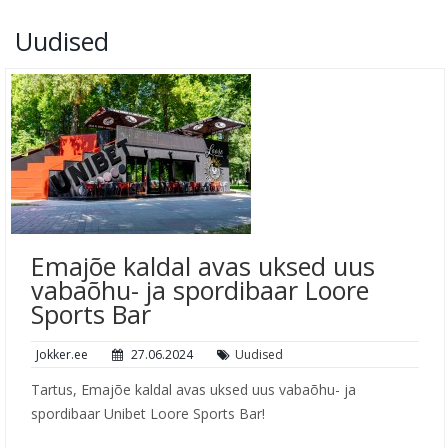
Uudised
Emajõe kaldal avas uksed uus
vabaõhu- ja spordibaar Loore
Sports Bar
Jokker.ee
27.06.2024
Uudised
Tartus, Emajõe kaldal avas uksed uus vabaõhu- ja
spordibaar Unibet Loore Sports Bar!