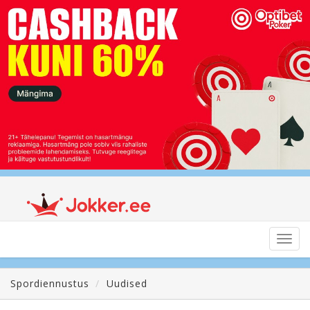
Toggl
navig
Spordiennustus
Uudised