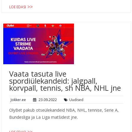
LOE EDASI
Vaata tasuta live
spordiülekandeid: jalgpall,
korvpall, tennis, sh NBA, NHL jne
Jokker.ee
23.09.2022
Uudised
OlyBet pakub otseülekandeid NBA, NHL, tennise, Serie A,
Bundesliga ja La Liga matšidest jne.