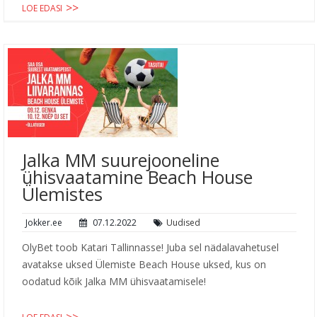
LOE EDASI
Jalka MM suurejooneline
ühisvaatamine Beach House
Ülemistes
Jokker.ee
07.12.2022
Uudised
OlyBet toob Katari Tallinnasse! Juba sel nädalavahetusel
avatakse uksed Ülemiste Beach House uksed, kus on
oodatud kõik Jalka MM ühisvaatamisele!