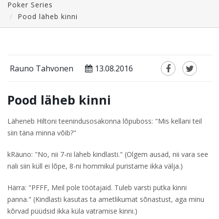
Poker Series
Pood läheb kinni
Rauno Tahvonen
13.08.2016
Pood läheb kinni
Läheneb Hiltoni teenindusosakonna lõpuboss: "Mis kellani teil
siin täna minna võib?"
kRäuno: "No, nii 7-ni läheb kindlasti." (Olgem ausad, nii vara see
nali siin küll ei lõpe, 8-ni hommikul puristame ikka välja.)
Härra: "PFFF, Meil pole töötajaid. Tuleb varsti putka kinni
panna." (Kindlasti kasutas ta ametlikumat sõnastust, aga minu
kõrvad püüdsid ikka küla vatramise kinni.)