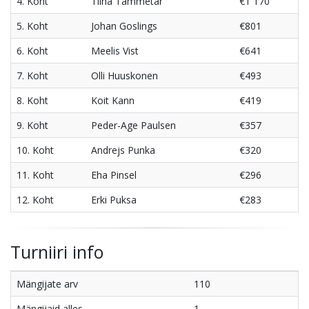
4. Koht
Tiina Tammetar
€1 170
5. Koht
Johan Goslings
€801
6. Koht
Meelis Vist
€641
7. Koht
Olli Huuskonen
€493
8. Koht
Koit Kann
€419
9. Koht
Peder-Age Paulsen
€357
10. Koht
Andrejs Punka
€320
11. Koht
Eha Pinsel
€296
12. Koht
Erki Puksa
€283
Turniiri info
Mängijate arv
110
Mängijaid alles
1