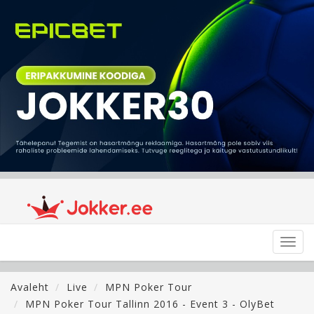
Toggl
navig
Avaleht
Live
MPN Poker Tour
MPN Poker Tour Tallinn 2016 - Event 3 - OlyBet