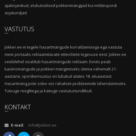
ajakirjanikud, elukutselised pokkerimängijad kui mõttespordi
asjatundjad.
VASTUTUS
Jokker.ee ei tegele hasartmängude korraldamisega ega vastuta
meie portaalis reklaamitavate ettevõtete tegevuse eest. Jokker.ee
veebilehel sisaldub hasartmängude reklaam. Eestis peab
kasiinomängude ja pokkeri mängimiseks olema vähemalt 21-
aastane, spordiennustus on lubatud alates 18. eluaastast.
Hasartmäng pole sobiv viis rahaliste probleemide lahendamiseks.
Tutvuge reeglitega ja käituge vastutustundlikult.
KONTAKT
E-mail:
info@jokker.ee