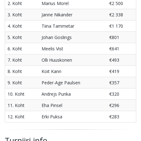
2. Koht
Marius Morel
€2 500
3. Koht
Janne Nikander
€2 338
4. Koht
Tiina Tammetar
€1 170
5. Koht
Johan Goslings
€801
6. Koht
Meelis Vist
€641
7. Koht
Olli Huuskonen
€493
8. Koht
Koit Kann
€419
9. Koht
Peder-Age Paulsen
€357
10. Koht
Andrejs Punka
€320
11. Koht
Eha Pinsel
€296
12. Koht
Erki Puksa
€283
Turniiri info