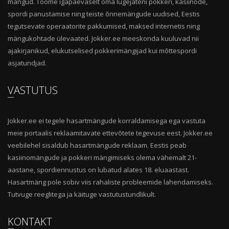
mängud. Toome igapäevaselt oma lugejateni pokkeri, kasiinode,
spordi panustamise ning teiste õnnemängude uudised, Eestis
tegutsevate operaatorite pakkumised, maksed internetis ning
mängukohtade ülevaated. Jokker.ee meeskonda kuuluvad nii
ajakirjanikud, elukutselised pokkerimängijad kui mõttespordi
asjatundjad.
VASTUTUS
Jokker.ee ei tegele hasartmängude korraldamisega ega vastuta
meie portaalis reklaamitavate ettevõtete tegevuse eest. Jokker.ee
veebilehel sisaldub hasartmängude reklaam. Eestis peab
kasiinomängude ja pokkeri mängimiseks olema vähemalt 21-
aastane, spordiennustus on lubatud alates 18. eluaastast.
Hasartmäng pole sobiv viis rahaliste probleemide lahendamiseks.
Tutvuge reeglitega ja käituge vastutustundlikult.
KONTAKT