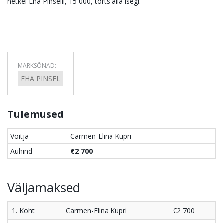
hetkel Eha Pinselil, 15 000, törts alla isegi.
MÄRKSÕNAD:
EHA PINSEL
Tulemused
Võitja
Carmen-Elina Kupri
Auhind
€2 700
Väljamaksed
1. Koht
Carmen-Elina Kupri
€2 700