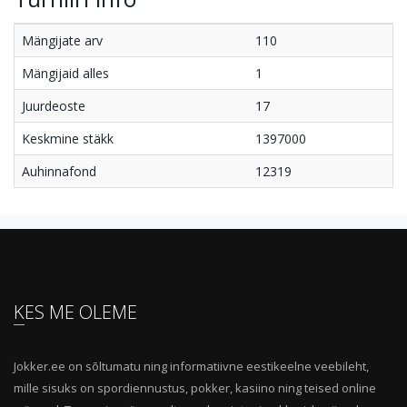
Mängijate arv
110
Mängijaid alles
1
Juurdeoste
17
Keskmine stäkk
1397000
Auhinnafond
12319
KES ME OLEME
Jokker.ee on sõltumatu ning informatiivne eestikeelne veebileht,
mille sisuks on spordiennustus, pokker, kasiino ning teised online