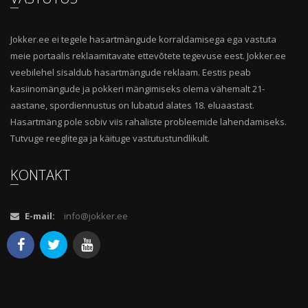
Jokker.ee ei tegele hasartmängude korraldamisega ega vastuta
meie portaalis reklaamitavate ettevõtete tegevuse eest. Jokker.ee
veebilehel sisaldub hasartmängude reklaam. Eestis peab
kasiinomängude ja pokkeri mängimiseks olema vähemalt 21-
aastane, spordiennustus on lubatud alates 18. eluaastast.
Hasartmäng pole sobiv viis rahaliste probleemide lahendamiseks.
Tutvuge reeglitega ja käituge vastutustundlikult.
KONTAKT
E-mail:
info@jokker.ee