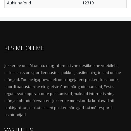
Auhinnafond
12319
KES ME OLEME
Jokker.ee on sõltumatu ning informatiivne eestikeelne veebileht,
mille sisuks on spordiennustus, pokker, kasiino ning teised online
mängud. Toome igapäevaselt oma lugejateni pokkeri, kasiinode,
spordi panustamise ning teiste õnnemängude uudised, Eestis
tegutsevate operaatorite pakkumised, maksed internetis ning
mängukohtade ülevaated. Jokker.ee meeskonda kuuluvad nii
ajakirjanikud, elukutselised pokkerimängijad kui mõttespordi
asjatundjad.
VASTUTUS