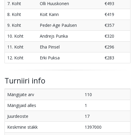
7. Koht
Olli Huuskonen
€493
8. Koht
Koit Kann
€419
9. Koht
Peder-Age Paulsen
€357
10. Koht
Andrejs Punka
€320
11. Koht
Eha Pinsel
€296
12. Koht
Erki Puksa
€283
Turniiri info
Mängijate arv
110
Mängijaid alles
1
Juurdeoste
17
Keskmine stäkk
1397000