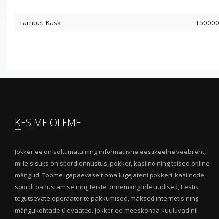
Tambet Kask
150000
KES ME OLEME
Jokker.ee on sõltumatu ning informatiivne eestikeelne veebileht,
mille sisuks on spordiennustus, pokker, kasiino ning teised online
mängud. Toome igapäevaselt oma lugejateni pokkeri, kasiinode,
spordi panustamise ning teiste õnnemängude uudised, Eestis
tegutsevate operaatorite pakkumised, maksed internetis ning
mängukohtade ülevaated. Jokker.ee meeskonda kuuluvad nii