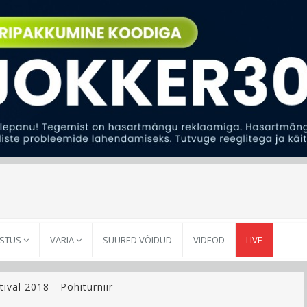
USTUS
VARIA
SUURED VÕIDUD
VIDEOD
LIVE
ival 2018 - Põhiturniir