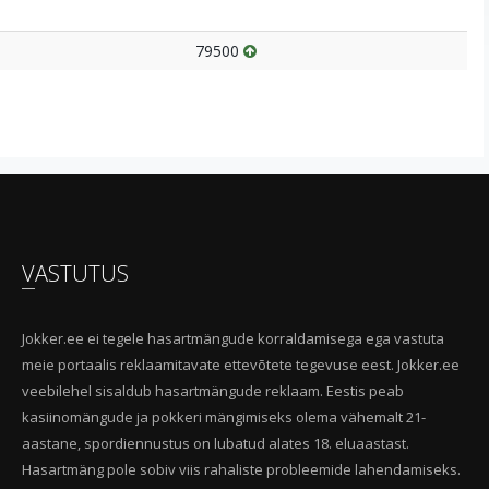
79500
VASTUTUS
Jokker.ee ei tegele hasartmängude korraldamisega ega vastuta
meie portaalis reklaamitavate ettevõtete tegevuse eest. Jokker.ee
veebilehel sisaldub hasartmängude reklaam. Eestis peab
kasiinomängude ja pokkeri mängimiseks olema vähemalt 21-
aastane, spordiennustus on lubatud alates 18. eluaastast.
Hasartmäng pole sobiv viis rahaliste probleemide lahendamiseks.