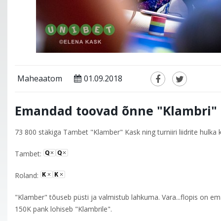
Maheaatom
01.09.2018
Emandad toovad õnne "Klambri" 
73 800 stäkiga Tambet "Klamber" Kask ning turniiri liidrite hulka
Tambet:
Roland:
"Klamber" tõuseb püsti ja valmistub lahkuma. Vara...flopis on ema
150K pank lohiseb "Klambrile".