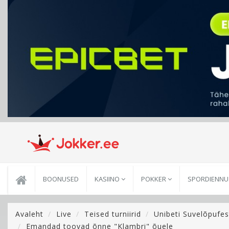
BOONUSED
KASIINO
POKKER
SPORDIENN
Avaleht
Live
Teised turniirid
Unibeti Suvelõpufest
Emandad toovad õnne "Klambri" õuele