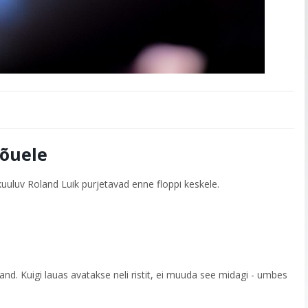
õuele
 kuuluv Roland Luik purjetavad enne floppi keskele.
nd. Kuigi lauas avatakse neli ristit, ei muuda see midagi - umbes