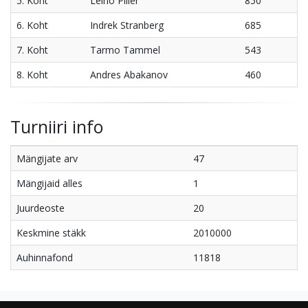
5. Koht
Leino Piller
850
6. Koht
Indrek Stranberg
685
7. Koht
Tarmo Tammel
543
8. Koht
Andres Abakanov
460
Turniiri info
Mängijate arv
47
Mängijaid alles
1
Juurdeoste
20
Keskmine stäkk
2010000
Auhinnafond
11818