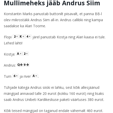
Mullimeheks jääb Andrus Siim
Konstantin Marks panustab buttonilt piisavalt, et panna BB-l
olev mikrostäkk Andrus Siim all-in. Andrus callibki ning kampa
saadakse ka Alari Toome.
Flopi
järel panustab Kostja ning Alari kaasa ei tule.
Lehed lahti!
Kostja:
Andrus:
Turn
ja river
.
Tühjade kätega Andrus siiski ei lahku, sest kõik allesjäänud
mängijad annavad talle 20 eurot (kokku 160 eurot) ning lisaks
saab Andrus Unibeti Kardikeskuse paketi väärtuses 380 eurot.
Kõik teised mängijad on taganud endale vähemalt 460 eurot.