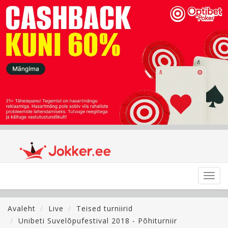
Toggl
navig
Avaleht
Live
Teised turniirid
Unibeti Suvelõpufestival 2018 - Põhiturniir