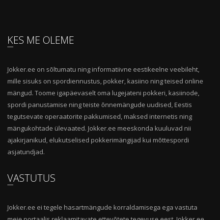
KES ME OLEME
Jokker.ee on sõltumatu ning informatiivne eestikeelne veebileht,
mille sisuks on spordiennustus, pokker, kasiino ning teised online
mängud. Toome igapäevaselt oma lugejateni pokkeri, kasiinode,
spordi panustamise ning teiste õnnemängude uudised, Eestis
tegutsevate operaatorite pakkumised, maksed internetis ning
mängukohtade ülevaated. Jokker.ee meeskonda kuuluvad nii
ajakirjanikud, elukutselised pokkerimängijad kui mõttespordi
asjatundjad.
VASTUTUS
Jokker.ee ei tegele hasartmängude korraldamisega ega vastuta
meie portaalis reklaamitavate ettevõtete tegevuse eest. Jokker.ee