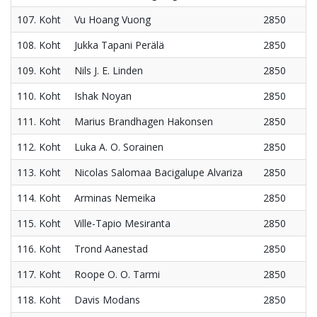
107. Koht
Vu Hoang Vuong
2850
108. Koht
Jukka Tapani Perälä
2850
109. Koht
Nils J. E. Linden
2850
110. Koht
Ishak Noyan
2850
111. Koht
Marius Brandhagen Hakonsen
2850
112. Koht
Luka A. O. Sorainen
2850
113. Koht
Nicolas Salomaa Bacigalupe Alvariza
2850
114. Koht
Arminas Nemeika
2850
115. Koht
Ville-Tapio Mesiranta
2850
116. Koht
Trond Aanestad
2850
117. Koht
Roope O. O. Tarmi
2850
118. Koht
Davis Modans
2850