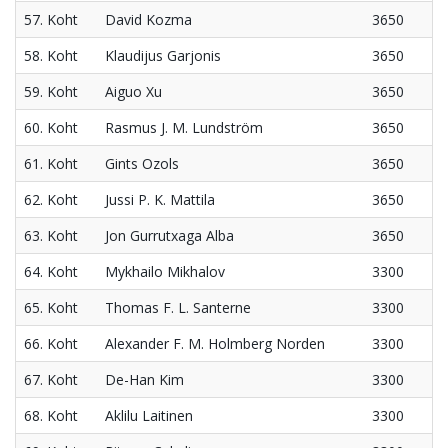
57. Koht
David Kozma
3650
58. Koht
Klaudijus Garjonis
3650
59. Koht
Aiguo Xu
3650
60. Koht
Rasmus J. M. Lundström
3650
61. Koht
Gints Ozols
3650
62. Koht
Jussi P. K. Mattila
3650
63. Koht
Jon Gurrutxaga Alba
3650
64. Koht
Mykhailo Mikhalov
3300
65. Koht
Thomas F. L. Santerne
3300
66. Koht
Alexander F. M. Holmberg Norden
3300
67. Koht
De-Han Kim
3300
68. Koht
Aklilu Laitinen
3300