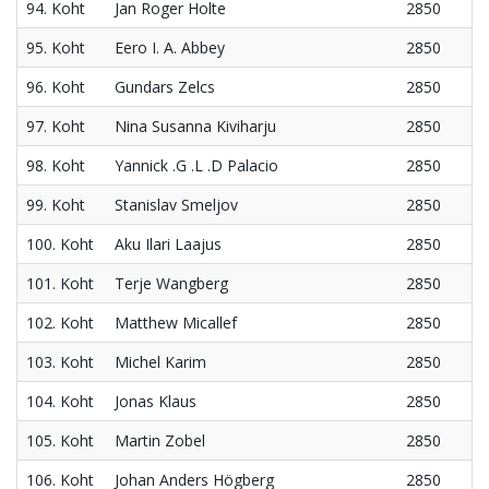
94. Koht
Jan Roger Holte
2850
95. Koht
Eero I. A. Abbey
2850
96. Koht
Gundars Zelcs
2850
97. Koht
Nina Susanna Kiviharju
2850
98. Koht
Yannick .G .L .D Palacio
2850
99. Koht
Stanislav Smeljov
2850
100. Koht
Aku Ilari Laajus
2850
101. Koht
Terje Wangberg
2850
102. Koht
Matthew Micallef
2850
103. Koht
Michel Karim
2850
104. Koht
Jonas Klaus
2850
105. Koht
Martin Zobel
2850
106. Koht
Johan Anders Högberg
2850