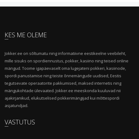
KES ME OLEME
Jokker.ee on sõltumatu ning informatiivne eestikeelne veebileht,
mille sisuks on spordiennustus, pokker, kasiino ning teised online
mängud. Toome igapäevaselt oma lugejateni pokkeri, kasiinode,
spordi panustamise ning teiste õnnemängude uudised, Eestis
tegutsevate operaatorite pakkumised, maksed internetis ning
mängukohtade ülevaated. Jokker.ee meeskonda kuuluvad nii
ajakirjanikud, elukutselised pokkerimängijad kui mõttespordi
asjatundjad.
VASTUTUS