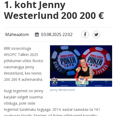
1. koht Jenny
Westerlund 200 200 €
Maheaatom
03.08.2025 22:02
888 sisseostuga
WSOPC Tallinn 2025
põhiturniiri võitis Rootsi
naismängija Jenny
Westerlund, kes teenis
200 200 € auhinnaraha.
Jenny Westerlund
Kuigi tegemist on Jenny
karjääri selgelt suurima
võiduga, pole siiski
tegemist tundmatu tegijaga. 2014. aastal saavutas ta 161
osalejaga Nordic Masters of Poker põhiturniiril korraliku