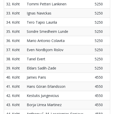
32. Koht
Tommi Petteri Lankinen
5250
33. Koht
Ignas Navickas
5250
34. Koht
Tero Tapio Laurila
5250
35. Koht
Sondre Smedheim Lunde
5250
36. Koht
Mario Antonio Colavita
5250
37. Koht
Even Nordbjorn Rislov
5250
38. Koht
Tanel Evert
5250
39. Koht
Eldars Sadih-Zade
5250
40. Koht
James Paris
4550
41. Koht
Hans Göran Erlandsson
4550
42. Koht
Kestutis Jungevicius
4550
43. Koht
Borja Urrea Martinez
4550
44. Koht
Anthony C. M. Lesoismier-Geniaux
4550