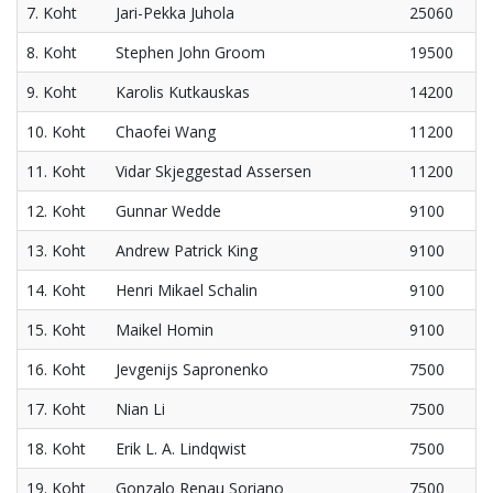
7. Koht
Jari-Pekka Juhola
25060
8. Koht
Stephen John Groom
19500
9. Koht
Karolis Kutkauskas
14200
10. Koht
Chaofei Wang
11200
11. Koht
Vidar Skjeggestad Assersen
11200
12. Koht
Gunnar Wedde
9100
13. Koht
Andrew Patrick King
9100
14. Koht
Henri Mikael Schalin
9100
15. Koht
Maikel Homin
9100
16. Koht
Jevgenijs Sapronenko
7500
17. Koht
Nian Li
7500
18. Koht
Erik L. A. Lindqwist
7500
19. Koht
Gonzalo Renau Soriano
7500