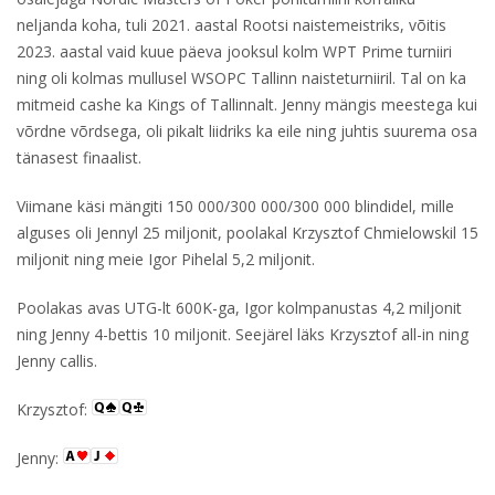
neljanda koha, tuli 2021. aastal Rootsi naistemeistriks, võitis
2023. aastal vaid kuue päeva jooksul kolm WPT Prime turniiri
ning oli kolmas mullusel WSOPC Tallinn naisteturniiril. Tal on ka
mitmeid cashe ka Kings of Tallinnalt. Jenny mängis meestega kui
võrdne võrdsega, oli pikalt liidriks ka eile ning juhtis suurema osa
tänasest finaalist.
Viimane käsi mängiti 150 000/300 000/300 000 blindidel, mille
alguses oli Jennyl 25 miljonit, poolakal Krzysztof Chmielowskil 15
miljonit ning meie Igor Pihelal 5,2 miljonit.
Poolakas avas UTG-lt 600K-ga, Igor kolmpanustas 4,2 miljonit
ning Jenny 4-bettis 10 miljonit. Seejärel läks Krzysztof all-in ning
Jenny callis.
Krzysztof:
Jenny: