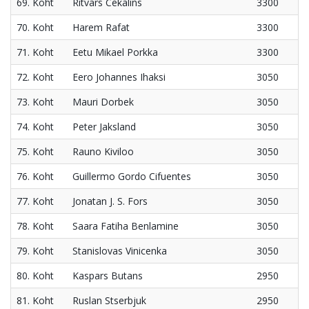
69. Koht
Ritvars Cekalins
3300
70. Koht
Harem Rafat
3300
71. Koht
Eetu Mikael Porkka
3300
72. Koht
Eero Johannes Ihaksi
3050
73. Koht
Mauri Dorbek
3050
74. Koht
Peter Jaksland
3050
75. Koht
Rauno Kiviloo
3050
76. Koht
Guillermo Gordo Cifuentes
3050
77. Koht
Jonatan J. S. Fors
3050
78. Koht
Saara Fatiha Benlamine
3050
79. Koht
Stanislovas Vinicenka
3050
80. Koht
Kaspars Butans
2950
81. Koht
Ruslan Stserbjuk
2950