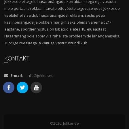
Jokker.ee ei tegele hasartmängude korraldamisega ega vastuta
meie portaalis reklaamitavate ettevõtete tegevuse eest. Jokker.ee
veebilehel sisaldub hasartmängude reklaam. Eestis peab
kasiinomängude ja pokkeri mängimiseks olema vähemalt 21-
aastane, spordiennustus on lubatud alates 18. eluaastast.
Hasartmäng pole sobiv viis rahaliste probleemide lahendamiseks.
Tutvuge reeglitega ja käituge vastutustundlikult.
KONTAKT
E-mail:
info@jokker.ee
©2026. Jokker.ee