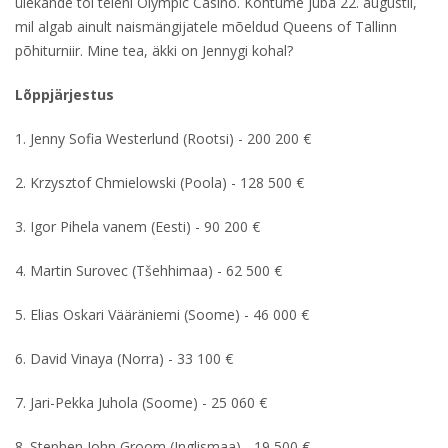
ülekande tõi teieni Olympic Casino. Kohtume juba 22. augustil,
mil algab ainult naismängijatele mõeldud Queens of Tallinn
põhiturniir. Mine tea, äkki on Jennygi kohal?
Lõppjärjestus
1. Jenny Sofia Westerlund (Rootsi) - 200 200 €
2. Krzysztof Chmielowski (Poola) - 128 500 €
3. Igor Pihela vanem (Eesti) - 90 200 €
4. Martin Surovec (Tšehhimaa) - 62 500 €
5. Elias Oskari Vääräniemi (Soome) - 46 000 €
6. David Vinaya (Norra) - 33 100 €
7. Jari-Pekka Juhola (Soome) - 25 060 €
8. Stephen John Groom (Inglismaa) - 19 500 €