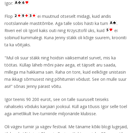
Igor:
Flop
ei muutnud otseselt midagi, kuid andis
rootslannale mastitõmbe. Aga talle sobis hästi ka turn
.
Riveri eel oli Igoril kaks outi ning Krzysztofil üks, kuid
ei
sobinud kummalegi. Kuna Jenny stäkk oli kõige suurem, krooniti
ta ka võitjaks.
"Mul oli suur stäkk ning hoidsin väiksematel survet, mis ka
töötas. Küllap läheb mõni päev aega, et täpselt aru saada,
millega ma hakkama sain. Raha on tore, kuid eelkõige unistasin
ma ikkagi sõrmusest ning põhiturniiri võidust. See on mulle suur
asi!" sõnas Jenny pärast võitu.
Igor teenis 90 200 eurot, see on talle suuruselt teiseks
rahaliseks võiduks karjääri jooksul. Küll aga tõusis Igor selle toel
aga ametlikult live-turniiride miljonäride klubisse.
Oli vägev turniir ja vägev festival. Me täname kõiki blogi lugejaid,