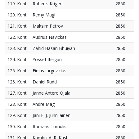
119. Koht
Roberts Krigers
2850
120. Koht
Remy Mägi
2850
121. Koht
Maksim Petrov
2850
122. Koht
Audrius Navickas
2850
123. Koht
Zahid Hasan Bhuiyan
2850
124. Koht
Yossef Ifergan
2850
125. Koht
Einius Jurgevicius
2850
126. Koht
Daniel Rudd
2850
127. Koht
Janne Antero Ojala
2850
128. Koht
Andre Mägi
2850
129. Koht
Jani E. J. Junnilainen
2850
130. Koht
Romans Tumulis
2850
131. Koht
Kambiz A. R. Kashi
2850