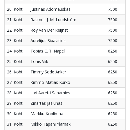
20. Koht
Justinas Adomauskas
7500
21. Koht
Rasmus J. M. Lundström
7500
22. Koht
Roy Van Der Reijnst
7500
23. Koht
Aurelijus Sipavicius
7500
24. Koht
Tobias C. T. Napel
6250
25. Koht
Tõnis Viik
6250
26. Koht
Timmy Sode Anker
6250
27. Koht
Kimmo Matias Kurko
6250
28. Koht
Ilari Aaretti Sahamies
6250
29. Koht
Zinartas Jasiunas
6250
30. Koht
Markku Koplimaa
6250
31. Koht
Mikko Tapani Ylämäki
6250