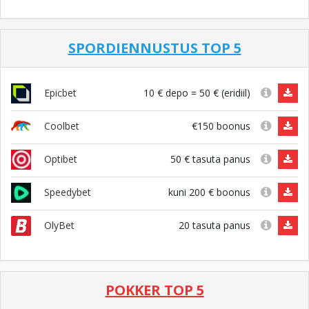
SPORDIENNUSTUS TOP 5
10 € depo = 50 € (eridiil)
Epicbet
€150 boonus
Coolbet
50 € tasuta panus
Optibet
kuni 200 € boonus
Speedybet
20 tasuta panus
OlyBet
POKKER TOP 5