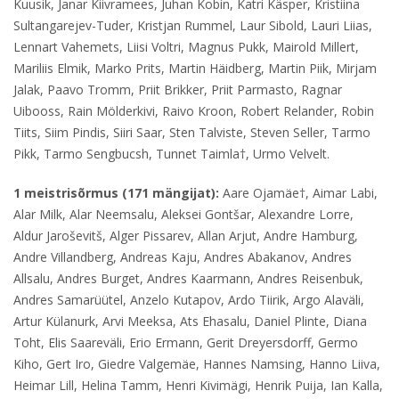
Kuusik, Janar Kiivramees, Juhan Kobin, Katri Käsper, Kristiina
Sultangarejev-Tuder, Kristjan Rummel, Laur Sibold, Lauri Liias,
Lennart Vahemets, Liisi Voltri, Magnus Pukk, Mairold Millert,
Mariliis Elmik, Marko Prits, Martin Häidberg, Martin Piik, Mirjam
Jalak, Paavo Tromm, Priit Brikker, Priit Parmasto, Ragnar
Uibooss, Rain Mölderkivi, Raivo Kroon, Robert Relander, Robin
Tiits, Siim Pindis, Siiri Saar, Sten Talviste, Steven Seller, Tarmo
Pikk, Tarmo Sengbucsh, Tunnet Taimla†, Urmo Velvelt.
1 meistrisõrmus (171 mängijat):
Aare Ojamäe†, Aimar Labi,
Alar Milk, Alar Neemsalu, Aleksei Gontšar, Alexandre Lorre,
Aldur Jaroševitš, Alger Pissarev, Allan Arjut, Andre Hamburg,
Andre Villandberg, Andreas Kaju, Andres Abakanov, Andres
Allsalu, Andres Burget, Andres Kaarmann, Andres Reisenbuk,
Andres Samarüütel, Anzelo Kutapov, Ardo Tiirik, Argo Alaväli,
Artur Külanurk, Arvi Meeksa, Ats Ehasalu, Daniel Plinte, Diana
Toht, Elis Saareväli, Erio Ermann, Gerit Dreyersdorff, Germo
Kiho, Gert Iro, Giedre Valgemäe, Hannes Namsing, Hanno Liiva,
Heimar Lill, Helina Tamm, Henri Kivimägi, Henrik Puija, Ian Kalla,