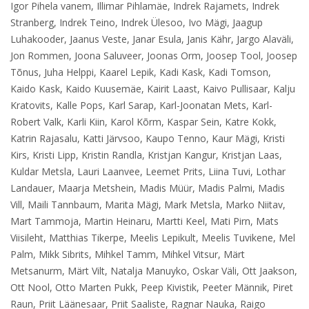
Igor Pihela vanem, Illimar Pihlamäe, Indrek Rajamets, Indrek
Stranberg, Indrek Teino, Indrek Ülesoo, Ivo Mägi, Jaagup
Luhakooder, Jaanus Veste, Janar Esula, Janis Kähr, Jargo Alaväli,
Jon Rommen, Joona Saluveer, Joonas Orm, Joosep Tool, Joosep
Tõnus, Juha Helppi, Kaarel Lepik, Kadi Kask, Kadi Tomson,
Kaido Kask, Kaido Kuusemäe, Kairit Laast, Kaivo Pullisaar, Kalju
Kratovits, Kalle Pops, Karl Sarap, Karl-Joonatan Mets, Karl-
Robert Valk, Karli Kiin, Karol Kõrm, Kaspar Sein, Katre Kokk,
Katrin Rajasalu, Katti Järvsoo, Kaupo Tenno, Kaur Mägi, Kristi
Kirs, Kristi Lipp, Kristin Randla, Kristjan Kangur, Kristjan Laas,
Kuldar Metsla, Lauri Laanvee, Leemet Prits, Liina Tuvi, Lothar
Landauer, Maarja Metshein, Madis Müür, Madis Palmi, Madis
Vill, Maili Tannbaum, Marita Mägi, Mark Metsla, Marko Niitav,
Mart Tammoja, Martin Heinaru, Martti Keel, Mati Pirn, Mats
Viisileht, Matthias Tikerpe, Meelis Lepikult, Meelis Tuvikene, Mel
Palm, Mikk Sibrits, Mihkel Tamm, Mihkel Vitsur, Märt
Metsanurm, Märt Vilt, Natalja Manuyko, Oskar Väli, Ott Jaakson,
Ott Nool, Otto Marten Pukk, Peep Kivistik, Peeter Männik, Piret
Raun, Priit Läänesaar, Priit Saaliste, Ragnar Nauka, Raigo