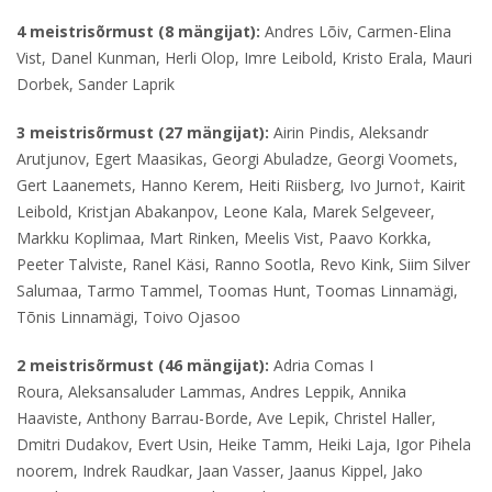
4 meistrisõrmust (8 mängijat):
Andres Lõiv, Carmen-Elina
Vist, Danel Kunman, Herli Olop, Imre Leibold, Kristo Erala, Mauri
Dorbek, Sander Laprik
3 meistrisõrmust (27 mängijat):
Airin Pindis, Aleksandr
Arutjunov, Egert Maasikas, Georgi Abuladze, Georgi Voomets,
Gert Laanemets, Hanno Kerem, Heiti Riisberg, Ivo Jurno†, Kairit
Leibold, Kristjan Abakanpov, Leone Kala, Marek Selgeveer,
Markku Koplimaa, Mart Rinken, Meelis Vist, Paavo Korkka,
Peeter Talviste, Ranel Käsi, Ranno Sootla, Revo Kink, Siim Silver
Salumaa, Tarmo Tammel, Toomas Hunt, Toomas Linnamägi,
Tõnis Linnamägi, Toivo Ojasoo
2 meistrisõrmust (46 mängijat):
Adria Comas I
Roura,
Aleksansaluder Lammas, Andres Leppik, Annika
Haaviste, Anthony Barrau-Borde, Ave Lepik, Christel Haller,
Dmitri Dudakov, Evert Usin, Heike Tamm, Heiki Laja, Igor Pihela
noorem, Indrek Raudkar, Jaan Vasser, Jaanus Kippel, Jako