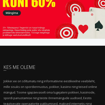
KES ME OLEME
Jokker.ee on sõltumatu ning informatiivne eestikeelne veebileht,
mille sisuks on spordiennustus, pokker, kasiino ning teised online
mängud. Toome igapäevaselt oma lugejateni pokkeri, kasiinode,
spordi panustamise ning teiste õnnemängude uudised, Eestis
tegutsevate operaatorite pakkumised, maksed internetis ning