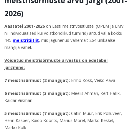
meistrisõrmuste arvu järgi (2001-
2026)
Aastatel 2001-2026
on Eesti meistrivõistlustel (OPEM ja EMV,
nii individuaalsed kui võistkondlikud turniirid) antud välja kokku
445
meistritiitlit
, mis jagunenud vähemalt 264 unikaalse
mängija vahel.
Võidetud meistrisõrmuste arvestus on edetabel
järgmine:
7 meistrisõrmust (2 mängijat):
Ermo Kosk, Veiko Aava
6 meistrisõrmust (3 mängijat):
Meelis Ahman, Kert Hallik,
Kaidar Viikman
5 meistrisõrmust (7 mängijat):
Catlin Müür, Erik Põlluveer,
Henri Käsper, Kaido Koorits, Marius Morel, Marko Keskel,
Marko Kolk