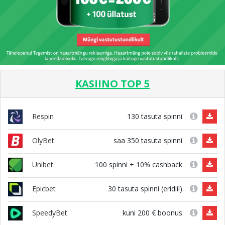
KASIINO TOP 5
130 tasuta spinni
Respin
saa 350 tasuta spinni
OlyBet
100 spinni + 10% cashback
Unibet
30 tasuta spinni (eridiil)
Epicbet
kuni 200 € boonus
SpeedyBet