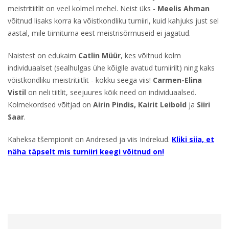
meistritiitlit on veel kolmel mehel. Neist üks -
Meelis Ahman
võitnud lisaks korra ka võistkondliku turniiri, kuid kahjuks just sel
aastal, mile tiimiturna eest meistrisõrmuseid ei jagatud.
Naistest on edukaim
Catlin Müür
, kes võitnud kolm
individuaalset (sealhulgas ühe kõigile avatud turniirilt) ning kaks
võistkondliku meistritiitlit - kokku seega viis!
Carmen-Elina
Vistil
on neli tiitlit, seejuures kõik need on individuaalsed.
Kolmekordsed võitjad on
Airin Pindis, Kairit Leibold
ja
Siiri
Saar
.
Kaheksa tšempionit on Andresed ja viis Indrekud.
Kliki siia, et
näha täpselt mis turniiri keegi võitnud on!