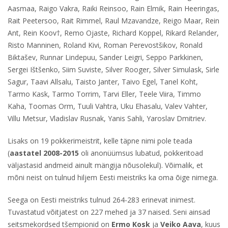
Aasmaa, Raigo Vakra, Raiki Reinsoo, Rain Elmik, Rain Heeringas,
Rait Peetersoo, Rait Rimmel, Raul Mzavandze, Reigo Maar, Rein
Ant, Rein Koov†, Remo Ojaste, Richard Koppel, Rikard Relander,
Risto Manninen, Roland Kivi, Roman Perevostšikov, Ronald
Biktašev, Runnar Lindepuu, Sander Leigri, Seppo Parkkinen,
Sergei Ištšenko, Siim Suviste, Silver Rooger, Silver Simulask, Sirle
Sagur, Taavi Allsalu, Taisto Janter, Taivo Egel, Tanel Koht,
Tarmo Kask, Tarmo Torrim, Tarvi Eller, Teele Viira, Timmo
Kaha, Toomas Orm, Tuuli Vahtra, Uku Ehasalu, Valev Vahter,
Villu Metsur, Vladislav Rusnak, Yanis Sahli, Yaroslav Dmitriev.
Lisaks on 19 pokkerimeistrit, kelle täpne nimi pole teada
(
aastatel 2008-2015
oli anonüümsus lubatud, pokkeritoad
väljastasid andmeid ainult mängija nõusolekul). Võimalik, et
mõni neist on tulnud hiljem Eesti meistriks ka oma õige nimega.
Seega on Eesti meistriks tulnud 264-283 erinevat inimest.
Tuvastatud võitjatest on 227 mehed ja 37 naised. Seni ainsad
seitsmekordsed tšempionid on
Ermo Kosk
ja
Veiko Aava
, kuus