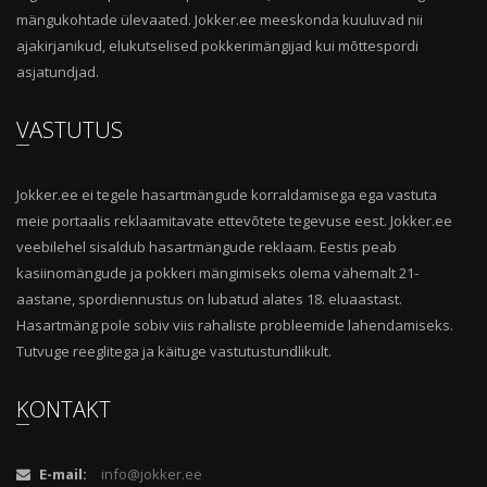
mängukohtade ülevaated. Jokker.ee meeskonda kuuluvad nii
ajakirjanikud, elukutselised pokkerimängijad kui mõttespordi
asjatundjad.
VASTUTUS
Jokker.ee ei tegele hasartmängude korraldamisega ega vastuta
meie portaalis reklaamitavate ettevõtete tegevuse eest. Jokker.ee
veebilehel sisaldub hasartmängude reklaam. Eestis peab
kasiinomängude ja pokkeri mängimiseks olema vähemalt 21-
aastane, spordiennustus on lubatud alates 18. eluaastast.
Hasartmäng pole sobiv viis rahaliste probleemide lahendamiseks.
Tutvuge reeglitega ja käituge vastutustundlikult.
KONTAKT
E-mail:
info@jokker.ee