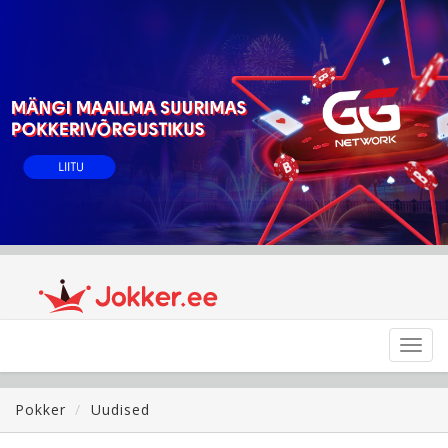
Toggl
navig
Pokker
Uudised