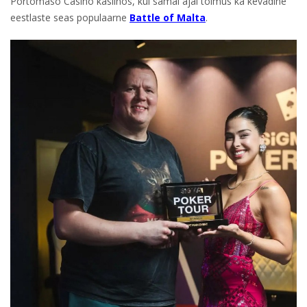
Portomaso Casino kasiinos, kui samal ajal toimus ka kevadine
eestlaste seas populaarne
Battle of Malta
.