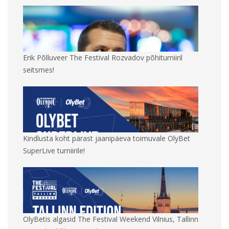
Erik Põlluveer The Festival Rozvadov põhiturniiril
seitsmes!
Kindlusta koht pärast jaanipäeva toimuvale OlyBet
SuperLive turniirile!
OlyBetis algasid The Festival Weekend Vilnius, Tallinn