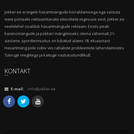
Jokker.ee ei tegele hasartmängude korraldamisega ega vastuta
meie portaalis reklaamitavate ettevõtete tegevuse eest. Jokker.ee
veebilehel sisaldub hasartmängude reklaam. Eestis peab
kasiinomängude ja pokkeri mängimiseks olema vähemalt 21-
aastane, spordiennustus on lubatud alates 18. eluaastast.
Hasartmäng pole sobiv viis rahaliste probleemide lahendamiseks.
Tutvuge reeglitega ja käituge vastutustundlikult.
KONTAKT
E-mail:
info@jokker.ee