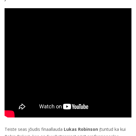
Teiste seas jõudis finaallauda
Lukas Robinson
(tuntud ka kui