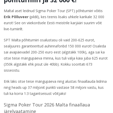
Maltal aset leidnud Sigma Poker Tour (SPT) põhiturniiri võitis
Erik Põlluveer
(pildil), kes teenis lisaks uhkele karikale 32 000
eurot! See on viiekordsele Eesti meistrile karjääri suurim võit
live-turniirilt.
SPT Malta põhiturniiri osalustasu oli vaid 200-625 eurot,
sealjuures garanteeritud auhinnafonbd 150 000 eurot! Osaleda
sai avapäevadel 200-250 euro eest (algstäkk 100k), aga sai ka
otse teise mängupäeva minna, kus tuli välja käia juba 625 eurot
(350k algstäkk ehk pisut üle 40bb). Kokku sooritati 673
sisseostu.
Erik läks otse teise mängupäeva ning alustas finaallauda liidrina
ning heads-up 37 miljonit punkti vastase 58 miljoni vastu, kus
tuli ka korra 1:3 tagantseisust võitjaks!
Sigma Poker Tour 2026 Malta finaallaua
järelvaatamine