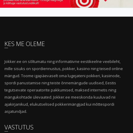
KES ME OLEME
Jokker.ee on sõltumatu ning informatiivne eestikeelne veebileht,
mille sisuks on spordiennustus, pokker, kasiino ning teised online
mängud. Toome igapäevaselt oma lugejateni pokkeri, kasiinode,
spordi panustamise ning teiste õnnemängude uudised, Eestis
tegutsevate operaatorite pakkumised, maksed internetis ning
mängukohtade ülevaated. Jokker.ee meeskonda kuuluvad nii
ajakirjanikud, elukutselised pokkerimängijad kui mõttespordi
asjatundjad.
VASTUTUS