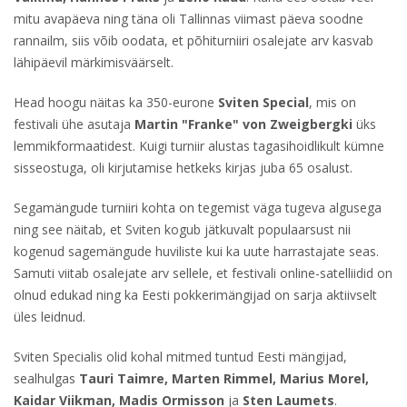
mitu avapäeva ning täna oli Tallinnas viimast päeva soodne
rannailm, siis võib oodata, et põhiturniiri osalejate arv kasvab
lähipäevil märkimisväärselt.
Head hoogu näitas ka 350-eurone
Sviten Special
, mis on
festivali ühe asutaja
Martin "Franke" von Zweigbergki
üks
lemmikformaatidest. Kuigi turniir alustas tagasihoidlikult kümne
sisseostuga, oli kirjutamise hetkeks kirjas juba 65 osalust.
Segamängude turniiri kohta on tegemist väga tugeva algusega
ning see näitab, et Sviten kogub jätkuvalt populaarsust nii
kogenud sagemängude huviliste kui ka uute harrastajate seas.
Samuti viitab osalejate arv sellele, et festivali online-satelliidid on
olnud edukad ning ka Eesti pokkerimängijad on sarja aktiivselt
üles leidnud.
Sviten Specialis olid kohal mitmed tuntud Eesti mängijad,
sealhulgas
Tauri Taimre, Marten Rimmel, Marius Morel,
Kaidar Viikman, Madis Ormisson
ja
Sten Laumets
.