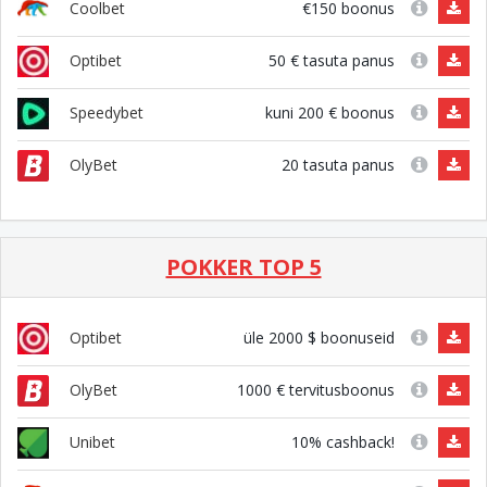
€150 boonus
Coolbet
50 € tasuta panus
Optibet
kuni 200 € boonus
Speedybet
20 tasuta panus
OlyBet
POKKER TOP 5
üle 2000 $ boonuseid
Optibet
1000 € tervitusboonus
OlyBet
10% cashback!
Unibet