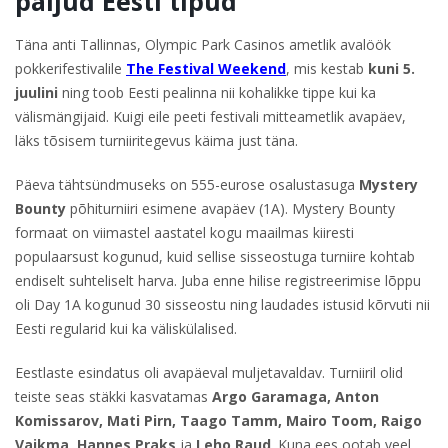
paljud Eesti tipud
Täna anti Tallinnas, Olympic Park Casinos ametlik avalöök
pokkerifestivalile
The Festival Weekend
, mis kestab
kuni 5.
juulini
ning toob Eesti pealinna nii kohalikke tippe kui ka
välismängijaid. Kuigi eile peeti festivali mitteametlik avapäev,
läks tõsisem turniiritegevus käima just täna.
Päeva tähtsündmuseks on 555-eurose osalustasuga
Mystery
Bounty
põhiturniiri esimene avapäev (1A). Mystery Bounty
formaat on viimastel aastatel kogu maailmas kiiresti
populaarsust kogunud, kuid sellise sisseostuga turniire kohtab
endiselt suhteliselt harva. Juba enne hilise registreerimise lõppu
oli Day 1A kogunud 30 sisseostu ning laudades istusid kõrvuti nii
Eesti regularid kui ka väliskülalised.
Eestlaste esindatus oli avapäeval muljetavaldav. Turniiril olid
teiste seas stäkki kasvatamas
Argo Garamaga, Anton
Komissarov, Mati Pirn, Taago Tamm, Mairo Toom, Raigo
Vaikma, Hannes Praks
ja
Leho Raud
. Kuna ees ootab veel