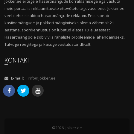
Jokker.ee ei tegele hasartmängude korraldamisega ega vastuta
meie portaalis reklaamitavate ettevõtete tegevuse eest. Jokker.ee
veebilehel sisaldub hasartmängude reklaam. Eestis peab
kasiinomängude ja pokkeri mängimiseks olema vähemalt 21-
aastane, spordiennustus on lubatud alates 18. eluaastast.
Hasartmäng pole sobiv viis rahaliste probleemide lahendamiseks.
Tutvuge reeglitega ja käituge vastutustundlikult.
KONTAKT
E-mail:
info@jokker.ee
©2026. Jokker.ee