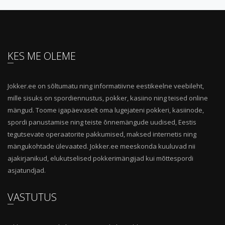
KES ME OLEME
Jokker.ee on sõltumatu ning informatiivne eestikeelne veebileht,
mille sisuks on spordiennustus, pokker, kasiino ning teised online
mängud. Toome igapäevaselt oma lugejateni pokkeri, kasiinode,
spordi panustamise ning teiste õnnemängude uudised, Eestis
tegutsevate operaatorite pakkumised, maksed internetis ning
mängukohtade ülevaated. Jokker.ee meeskonda kuuluvad nii
ajakirjanikud, elukutselised pokkerimängijad kui mõttespordi
asjatundjad.
VASTUTUS