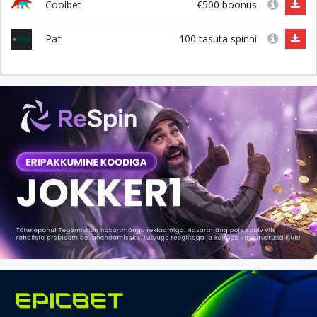
€500 boonus
Coolbet
100 tasuta spinni
Paf