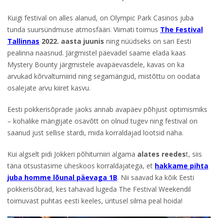
Kuigi festival on alles alanud, on Olympic Park Casinos juba
tunda suursündmuse atmosfääri. Viimati toimus
The Festival
Tallinnas
2022. aasta juunis
ning nüüdseks on sari Eesti
pealinna naasnud. Järgmistel päevadel saame elada kaas
Mystery Bounty järgmistele avapäevasdele, kavas on ka
arvukad kõrvalturniirid ning segamängud, mistõttu on oodata
osalejate arvu kiiret kasvu.
Eesti pokkerisõprade jaoks annab avapäev põhjust optimismiks
– kohalike mängijate osavõtt on olnud tugev ning festival on
saanud just sellise stardi, mida korraldajad lootsid näha.
Kui algselt pidi Jokkeri põhiturniiri algama
alates reedes
t, siis
täna otsustasime üheskoos korraldajatega, et
hakkame pihta
juba homme lõunal päevaga 1B
. Nii saavad ka kõik Eesti
pokkerisõbrad, kes tahavad lugeda The Festival Weekendil
toimuvast puhtas eesti keeles, üritusel silma peal hoida!