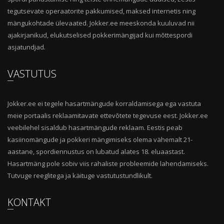
tegutsevate operaatorite pakkumised, maksed internetis ning
mängukohtade ülevaated. Jokker.ee meeskonda kuuluvad nii
ajakirjanikud, elukutselised pokkerimängijad kui mõttespordi
asjatundjad.
VASTUTUS
Jokker.ee ei tegele hasartmängude korraldamisega ega vastuta
meie portaalis reklaamitavate ettevõtete tegevuse eest. Jokker.ee
veebilehel sisaldub hasartmängude reklaam. Eestis peab
kasiinomängude ja pokkeri mängimiseks olema vähemalt 21-
aastane, spordiennustus on lubatud alates 18. eluaastast.
Hasartmäng pole sobiv viis rahaliste probleemide lahendamiseks.
Tutvuge reeglitega ja käituge vastutustundlikult.
KONTAKT