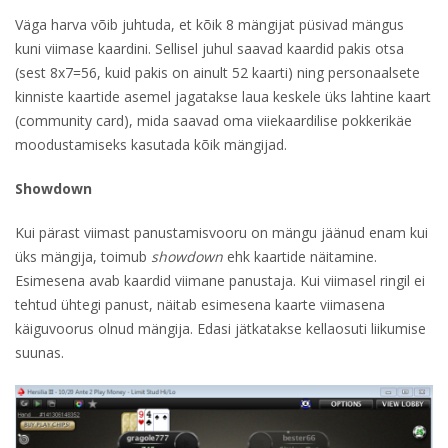
Väga harva võib juhtuda, et kõik 8 mängijat püsivad mängus
kuni viimase kaardini. Sellisel juhul saavad kaardid pakis otsa
(sest 8x7=56, kuid pakis on ainult 52 kaarti) ning personaalsete
kinniste kaartide asemel jagatakse laua keskele üks lahtine kaart
(community card), mida saavad oma viiekaardilise pokkerikäe
moodustamiseks kasutada kõik mängijad.
Showdown
Kui pärast viimast panustamisvooru on mängu jäänud enam kui
üks mängija, toimub
showdown
ehk kaartide näitamine.
Esimesena avab kaardid viimane panustaja. Kui viimasel ringil ei
tehtud ühtegi panust, näitab esimesena kaarte viimasena
käiguvoorus olnud mängija. Edasi jätkatakse kellaosuti liikumise
suunas.