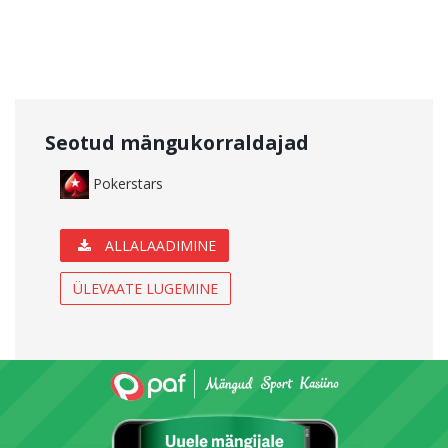
Seotud mängukorraldajad
Pokerstars
ALLALAADIMINE
ÜLEVAATE LUGEMINE