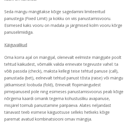
Seda mängu mängitakse kõige sagedamini limiteeritud
panustega (Fixed Limit) ja kokku on viis panustamisvooru.
Esimesed kaks vooru on madala ja järgmised kolm vooru kõrge
panuselimiidiga.
Käiguvalikud
Oma korra ajal on mängijal, olenevalt eelmiste mängijate poolt
tehtud käikudest, võimalik valida erinevate tegevuste vahel: ta
võib passida (check), maksta kellegi teise tehtud panuse (call),
panustada (bet), eelnevalt tehtud panust tõsta (raise) või mängu
jätkamisest loobuda (fold), Erinevalt flopimängudest
pimepanuseid pole ning esimeses panustamisvoorus peab kõige
nõrgema kaardi omanik tegema kohustusliku avapanuse,
misjärel toimub panustamine päripäeva. Alates neljandast
tänavast teeb esimese käiguotsuse selleks hetkeks kõige
paremat avatud kombinatsiooni omav mängija.