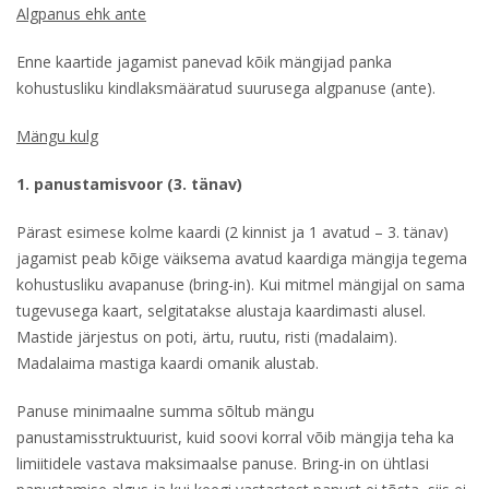
Algpanus ehk ante
Enne kaartide jagamist panevad kõik mängijad panka
kohustusliku kindlaksmääratud suurusega algpanuse (ante).
Mängu kulg
1. panustamisvoor (3. tänav)
Pärast esimese kolme kaardi (2 kinnist ja 1 avatud – 3. tänav)
jagamist peab kõige väiksema avatud kaardiga mängija tegema
kohustusliku avapanuse (bring-in). Kui mitmel mängijal on sama
tugevusega kaart, selgitatakse alustaja kaardimasti alusel.
Mastide järjestus on poti, ärtu, ruutu, risti (madalaim).
Madalaima mastiga kaardi omanik alustab.
Panuse minimaalne summa sõltub mängu
panustamisstruktuurist, kuid soovi korral võib mängija teha ka
limiitidele vastava maksimaalse panuse. Bring-in on ühtlasi