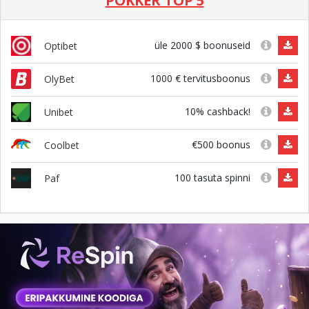
POKKER TOP 5
üle 2000 $ boonuseid
Optibet
1000 € tervitusboonus
OlyBet
10% cashback!
Unibet
€500 boonus
Coolbet
100 tasuta spinni
Paf