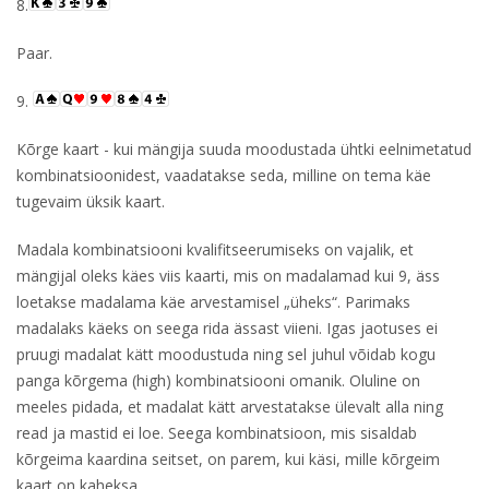
8.
Paar.
9.
Kõrge kaart - kui mängija suuda moodustada ühtki eelnimetatud
kombinatsioonidest, vaadatakse seda, milline on tema käe
tugevaim üksik kaart.
Madala kombinatsiooni kvalifitseerumiseks on vajalik, et
mängijal oleks käes viis kaarti, mis on madalamad kui 9, äss
loetakse madalama käe arvestamisel „üheks“. Parimaks
madalaks käeks on seega rida ässast viieni. Igas jaotuses ei
pruugi madalat kätt moodustuda ning sel juhul võidab kogu
panga kõrgema (high) kombinatsiooni omanik. Oluline on
meeles pidada, et madalat kätt arvestatakse ülevalt alla ning
read ja mastid ei loe. Seega kombinatsioon, mis sisaldab
kõrgeima kaardina seitset, on parem, kui käsi, mille kõrgeim
kaart on kaheksa.