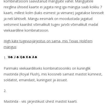
kombinatsiooni saavutanud mängijate vahel. Mängijatele
reeglina ühiseid kaarte ei jagata ning iga mängija saab kokku 7
kaarti, millest kolm (kaks esimest ja viimane) jagatakse kinniselt
ja neli lahtiselt. Mängu eesmärk on moodustada jagatud
seitsmest kaardist võimalikult tugev ja/või võimalikult madal
viiekaardiline kombinatsioon.
High käte tugevusjärjestus on sama, mis Texas Hold'em
mängus
:
1.
Parimaks viiekaardiliseks kombinatsiooniks on kuninglik
mastirida (Royal Flush), mis koosneb samast mastist kümnest,
soldatist, emandast, kuningast ja ässast.
2.
Mastirida - viis järjestikust ühest mastist kaarti.