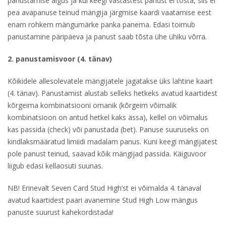
panustamise algus ja kui keegi vastastest panust ei tõsta, siis ei
pea avapanuse teinud mängija järgmise kaardi vaatamise eest
enam rohkem mängumärke panka panema. Edasi toimub
panustamine päripäeva ja panust saab tõsta ühe ühiku võrra.
2. panustamisvoor (4. tänav)
Kõikidele allesolevatele mängijatele jagatakse üks lahtine kaart
(4. tänav). Panustamist alustab selleks hetkeks avatud kaartidest
kõrgeima kombinatsiooni omanik (kõrgeim võimalik
kombinatsioon on antud hetkel kaks ässa), kellel on võimalus
kas passida (check) või panustada (bet). Panuse suuruseks on
kindlaksmääratud limiidi madalam panus. Kuni keegi mängijatest
pole panust teinud, saavad kõik mängijad passida. Käiguvoor
liigub edasi kellaosuti suunas.
NB! Erinevalt Seven Card Stud High’st ei võimalda 4. tänaval
avatud kaartidest paari avanemine Stud High Low mängus
panuste suurust kahekordistada!