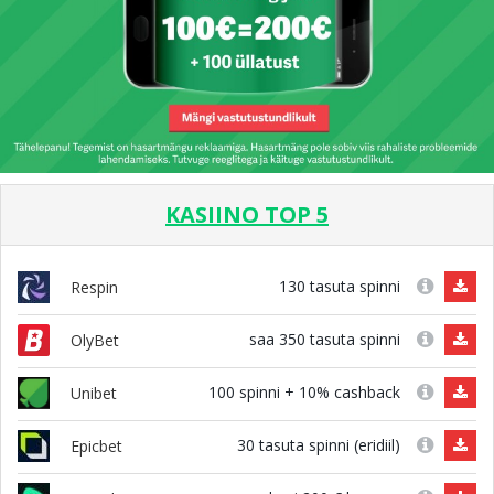
KASIINO TOP 5
130 tasuta spinni
Respin
saa 350 tasuta spinni
OlyBet
100 spinni + 10% cashback
Unibet
30 tasuta spinni (eridiil)
Epicbet