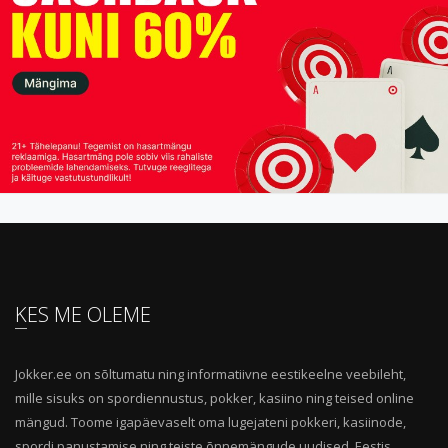
KES ME OLEME
Jokker.ee on sõltumatu ning informatiivne eestikeelne veebileht,
mille sisuks on spordiennustus, pokker, kasiino ning teised online
mängud. Toome igapäevaselt oma lugejateni pokkeri, kasiinode,
spordi panustamise ning teiste õnnemängude uudised, Eestis