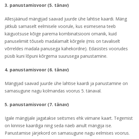
3. panustamisvoor (5. tänav)
Allesjäänud mängijad saavad juurde ühe lahtise kaardi. Mäng
jätkub sarnaselt eelmisele voorule, kus esimesena teeb
käiguotsuse kõige parema kombinatsiooni omanik, kuid
panuselimiit tõuseb madalamalt kõrgele (mis on tavaliselt
võrreldes madala panusega kahekordne). Edasistes voorudes
püsib kuni lõpuni kõrgema suurusega panustamine.
4. panustamisvoor (6. tänav)
Mängijad saavad juurde ühe lahtise kaardi ja panustamine on
samasugune nagu kolmandas voorus 5. tänaval.
5. panustamisvoor (7. tänav)
Igale mängijale jagatakse seitsmes ehk viimane kaart. Tegemist
on kinnise kaardiga ning seda näeb ainult mängija ise.
Panustamise järjekord on samasugune nagu eelmises voorus.