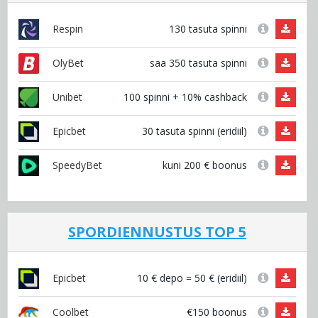
130 tasuta spinni
Respin
saa 350 tasuta spinni
OlyBet
100 spinni + 10% cashback
Unibet
30 tasuta spinni (eridiil)
Epicbet
kuni 200 € boonus
SpeedyBet
SPORDIENNUSTUS TOP 5
10 € depo = 50 € (eridiil)
Epicbet
€150 boonus
Coolbet