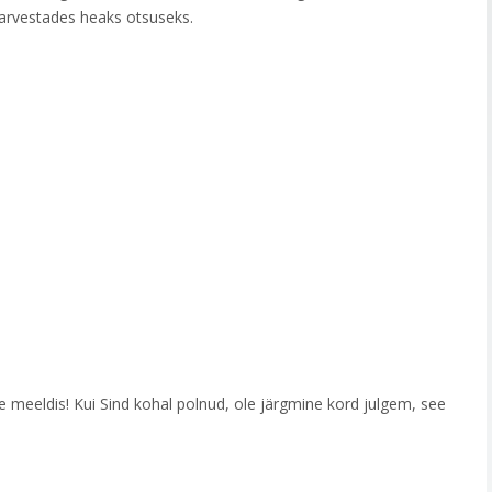
arvestades heaks otsuseks.
le meeldis! Kui Sind kohal polnud, ole järgmine kord julgem, see