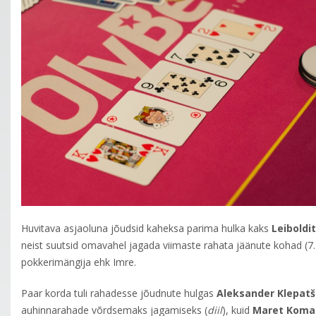
Huvitava asjaoluna jõudsid kaheksa parima hulka kaks
Leiboldit
neist suutsid omavahel jagada viimaste rahata jäänute kohad (7.-9
pokkerimängija ehk Imre.
Paar korda tuli rahadesse jõudnute hulgas
Aleksander Klepatš
auhinnarahade võrdsemaks jagamiseks (
diil
), kuid
Maret Koma