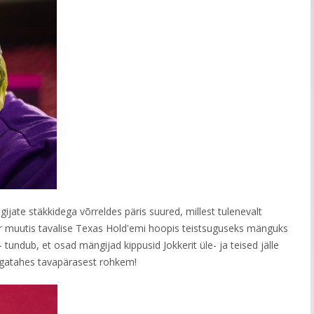
ijate stäkkidega võrreldes päris suured, millest tulenevalt
er muutis tavalise Texas Hold'emi hoopis teistsuguseks mänguks
tundub, et osad mängijad kippusid Jokkerit üle- ja teised jälle
 igatahes tavapärasest rohkem!