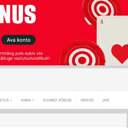
USTUS
VARIA
SUURED VÕIDUD
VIDEOD
LIVE