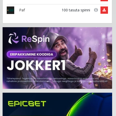
100 tasuta spinni
Paf