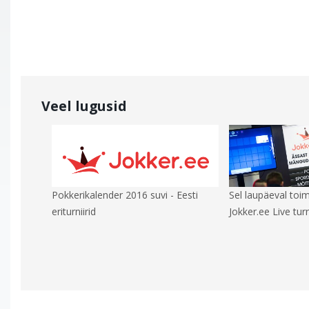
Veel lugusid
Pokkerikalender 2016 suvi - Eesti
Sel laupäeval to
eriturniirid
Jokker.ee Live turn