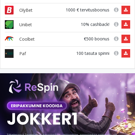
1000 € tervitusboonus
OlyBet
10% cashback!
Unibet
€500 boonus
Coolbet
100 tasuta spinni
Paf