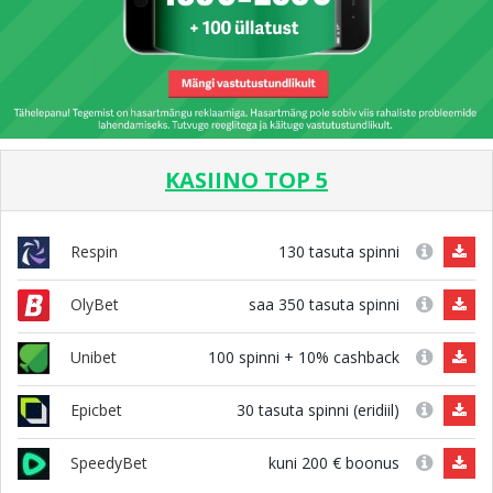
KASIINO TOP 5
130 tasuta spinni
Respin
saa 350 tasuta spinni
OlyBet
100 spinni + 10% cashback
Unibet
30 tasuta spinni (eridiil)
Epicbet
kuni 200 € boonus
SpeedyBet