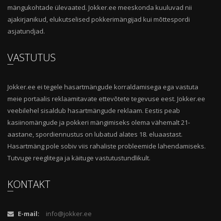
mängukohtade ülevaated. Jokker.ee meeskonda kuuluvad nii
ajakirjanikud, elukutselised pokkerimängijad kui mõttespordi
asjatundjad.
VASTUTUS
Jokker.ee ei tegele hasartmängude korraldamisega ega vastuta
meie portaalis reklaamitavate ettevõtete tegevuse eest. Jokker.ee
veebilehel sisaldub hasartmängude reklaam. Eestis peab
kasiinomängude ja pokkeri mängimiseks olema vähemalt 21-
aastane, spordiennustus on lubatud alates 18. eluaastast.
Hasartmäng pole sobiv viis rahaliste probleemide lahendamiseks.
Tutvuge reeglitega ja käituge vastutustundlikult.
KONTAKT
E-mail:
info@jokker.ee