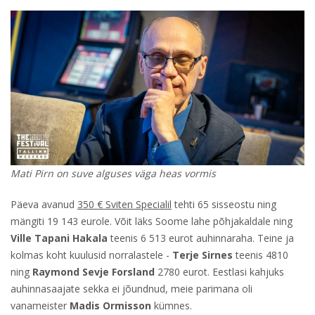
Mati Pirn on suve alguses väga heas vormis
Päeva avanud
350 € Sviten Specialil
tehti 65 sisseostu ning
mängiti 19 143 eurole. Võit läks Soome lahe põhjakaldale ning
Ville Tapani Hakala
teenis 6 513 eurot auhinnaraha. Teine ja
kolmas koht kuulusid norralastele -
Terje Sirnes
teenis 4810
ning
Raymond Sevje Forsland
2780 eurot. Eestlasi kahjuks
auhinnasaajate sekka ei jõundnud, meie parimana oli
vanameister
Madis Ormisson
kümnes.