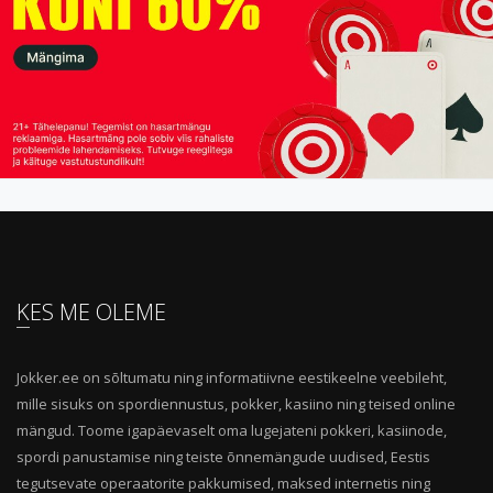
KES ME OLEME
Jokker.ee on sõltumatu ning informatiivne eestikeelne veebileht,
mille sisuks on spordiennustus, pokker, kasiino ning teised online
mängud. Toome igapäevaselt oma lugejateni pokkeri, kasiinode,
spordi panustamise ning teiste õnnemängude uudised, Eestis
tegutsevate operaatorite pakkumised, maksed internetis ning