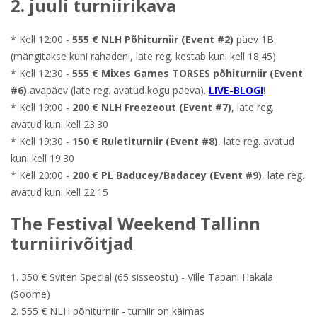
2. juuli turniirikava
* Kell 12:00 -
555 € NLH Põhiturniir (Event #2)
päev 1B
(mängitakse kuni rahadeni, late reg. kestab kuni kell 18:45)
* Kell 12:30 -
555 € Mixes Games TORSES põhiturniir (Event
#6)
avapäev (late reg. avatud kogu päeva).
LIVE-BLOGI
!
* Kell 19:00 -
200 € NLH Freezeout (Event #7)
, late reg.
avatud kuni kell 23:30
* Kell 19:30 -
150 € Ruletiturniir (Event #8)
, late reg. avatud
kuni kell 19:30
* Kell 20:00 -
200 € PL Baducey/Badacey (Event #9)
, late reg.
avatud kuni kell 22:15
The Festival Weekend Tallinn
turniirivõitjad
1. 350 € Sviten Special (65 sisseostu) - Ville Tapani Hakala
(Soome)
2. 555 € NLH põhiturniir - turniir on käimas