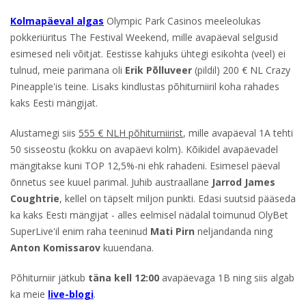
Kolmapäeval algas
Olympic Park Casinos meeleolukas
pokkeriüritus The Festival Weekend, mille avapäeval selgusid
esimesed neli võitjat. Eestisse kahjuks ühtegi esikohta (veel) ei
tulnud, meie parimana oli
Erik Põlluveer
(pildil)
200 € NL Crazy
Pineapple'is teine. Lisaks kindlustas põhiturniiril koha rahades
kaks Eesti mängijat.
Alustamegi siis
555 € NLH põhiturniirist
, mille avapäeval 1A tehti
50 sisseostu (kokku on avapäevi kolm). Kõikidel avapäevadel
mängitakse kuni TOP 12,5%-ni ehk rahadeni. Esimesel päeval
õnnetus see kuuel parimal. Juhib austraallane
Jarrod James
Coughtrie
, kellel on täpselt miljon punkti. Edasi suutsid pääseda
ka kaks Eesti mängijat - alles eelmisel nädalal toimunud OlyBet
SuperLive'il enim raha teeninud
Mati Pirn
neljandanda ning
Anton Komissarov
kuuendana.
Põhiturniir jätkub
täna kell 12:00
avapäevaga 1B ning siis algab
ka meie
live-blogi
.