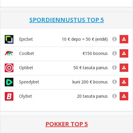
SPORDIENNUSTUS TOP 5
10 € depo = 50 € (eridiil)
Epicbet
€150 boonus
Coolbet
50 € tasuta panus
Optibet
kuni 200 € boonus
Speedybet
20 tasuta panus
OlyBet
POKKER TOP 5