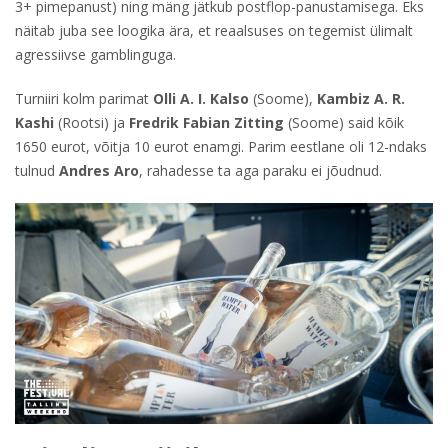
3+ pimepanust) ning mäng jätkub postflop-panustamisega. Eks
näitab juba see loogika ära, et reaalsuses on tegemist ülimalt
agressiivse gamblinguga.
Turniiri kolm parimat
Olli A. I. Kalso
(Soome),
Kambiz A. R.
Kashi
(Rootsi) ja
Fredrik Fabian Zitting
(Soome) said kõik
1650 eurot, võitja 10 eurot enamgi. Parim eestlane oli 12-ndaks
tulnud
Andres Aro
, rahadesse ta aga paraku ei jõudnud.