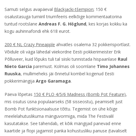
Samuti selgus avapäeval
Blackjacki-tšempion
; 150 €
osalustasuga turniiril triumfeeris eelkõige kommentaatorina
tuntud rootslane
Andreas F. G. Höglund
, kes korjas kokku ka
kogu auhinnafondi ehk 618 eurot.
200 € NL Crazy Pineapple
ahvatles osalema 32 pokkerisportlast.
Võidule oli väga lähedal viiekordne Eesti pokkerimeister Erik
Põlluveer, kuid lõpuks tuli tal siiski tunnistada hispaanlase
Raul
Nieto Garcia
paremust. Kolmas oli soomlane
Timo Johannes
Ruuska
, mullimeheks jäi õnnetul kombel kogenud Eesti
pokkerimängija
Argo Garamaga
.
Päeva lõpetas
150 € PLO 4/5/6 Madness (Bomb Pot Feature)
,
mis osutus üsna populaarseks (58 sisseostu), peamiselt just
Bomb Pot funktsionaalsuse tõttu. Tegemist on ühe kõige
meelelahutuslikuma mänguvormiga, mida The Festivalil
kasutatakse. See tähendab, et kõik mängijad panevad enne
kaartide ja flopi jagamist panka kohustusliku panuse (tavaliselt