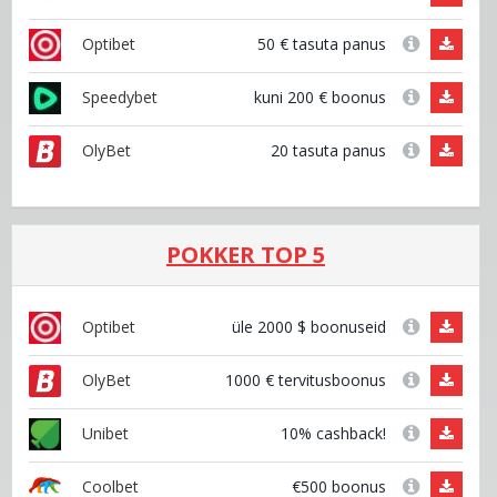
50 € tasuta panus
Optibet
kuni 200 € boonus
Speedybet
20 tasuta panus
OlyBet
POKKER TOP 5
üle 2000 $ boonuseid
Optibet
1000 € tervitusboonus
OlyBet
10% cashback!
Unibet
€500 boonus
Coolbet