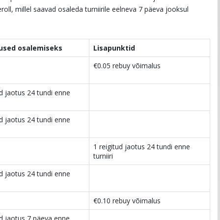
ll, millel saavad osaleda turniirile eelneva 7 päeva jooksul
used osalemiseks
Lisapunktid
€0.05 rebuy võimalus
ud jaotus 24 tundi enne
ud jaotus 24 tundi enne
1 reigitud jaotus 24 tundi enne
turniiri
ud jaotus 24 tundi enne
€0.10 rebuy võimalus
ud jaotus 7 päeva enne