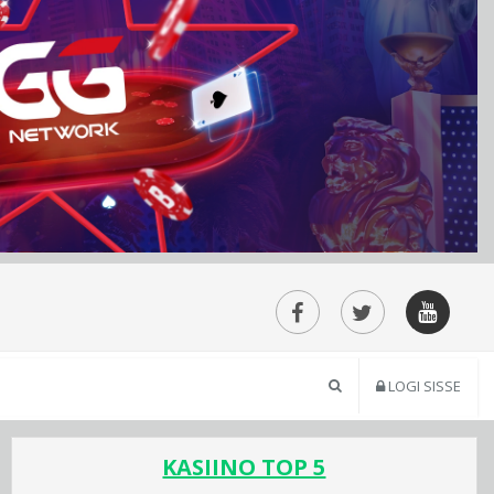
LOGI SISSE
KASIINO TOP 5