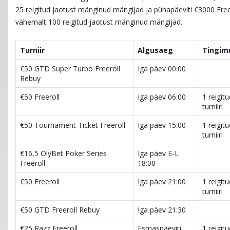
25 reigitud jaotust mänginud mängijad ja pühapäeviti €3000 Freero
vähemalt 100 reigitud jaotust mänginud mängijad.
Turniir
Algusaeg
Tingim
€50 GTD Super Turbo Freeroll
Iga päev 00:00
Rebuy
€50 Freeroll
Iga päev 06:00
1 reigit
turniiri
€50 Tournament Ticket Freeroll
Iga päev 15:00
1 reigit
turniiri
€16,5 OlyBet Poker Series
Iga päev E-L
Freeroll
18:00
€50 Freeroll
Iga päev 21:00
1 reigit
turniiri
€50 GTD Freeroll Rebuy
Iga päev 21:30
€25 Razz Freeroll
Esmaspäeviti
1 reigit