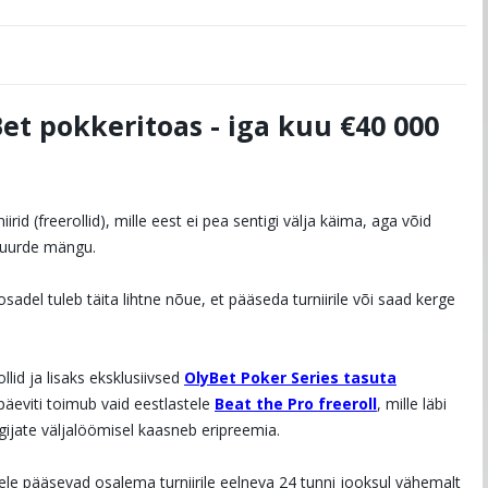
et pokkeritoas - iga kuu €40 000
d (freerollid), mille eest ei pea sentigi välja käima, aga võid
 suurde mängu.
 osadel tuleb täita lihtne nõue, et pääseda turniirile või saad kerge
id ja lisaks eksklusiivsed
OlyBet Poker Series tasuta
apäeviti toimub vaid eestlastele
Beat the Pro freeroll
, mille läbi
gijate väljalöömisel kaasneb eripreemia.
lele pääsevad osalema turniirile eelneva 24 tunni jooksul vähemalt