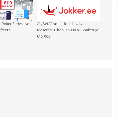
 Poker Series live-
OlyBet/Olympic loosib välja
freeroll
Maserati, Hiltoni €5000 VIP-paketi ja
€15 000!