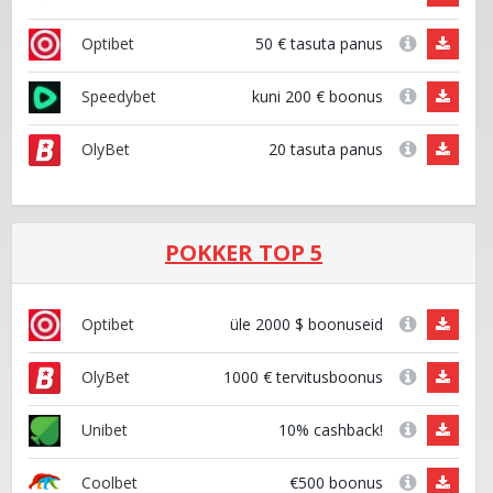
50 € tasuta panus
Optibet
kuni 200 € boonus
Speedybet
20 tasuta panus
OlyBet
POKKER TOP 5
üle 2000 $ boonuseid
Optibet
1000 € tervitusboonus
OlyBet
10% cashback!
Unibet
€500 boonus
Coolbet