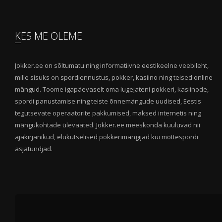
KES ME OLEME
Jokker.ee on sõltumatu ning informatiivne eestikeelne veebileht,
mille sisuks on spordiennustus, pokker, kasiino ning teised online
mängud. Toome igapäevaselt oma lugejateni pokkeri, kasiinode,
spordi panustamise ning teiste õnnemängude uudised, Eestis
tegutsevate operaatorite pakkumised, maksed internetis ning
mängukohtade ülevaated. Jokker.ee meeskonda kuuluvad nii
ajakirjanikud, elukutselised pokkerimängijad kui mõttespordi
asjatundjad.