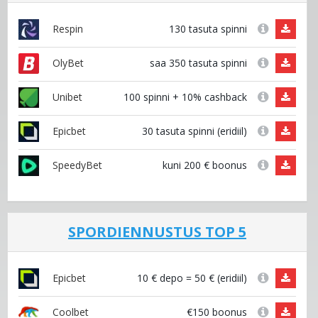
130 tasuta spinni
Respin
saa 350 tasuta spinni
OlyBet
100 spinni + 10% cashback
Unibet
30 tasuta spinni (eridiil)
Epicbet
kuni 200 € boonus
SpeedyBet
SPORDIENNUSTUS TOP 5
10 € depo = 50 € (eridiil)
Epicbet
€150 boonus
Coolbet