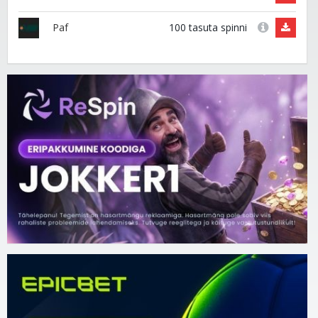
100 tasuta spinni
Paf