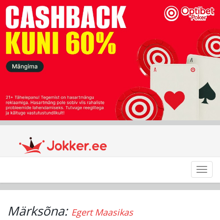
Toggl
navig
Märksõna:
Egert Maasikas