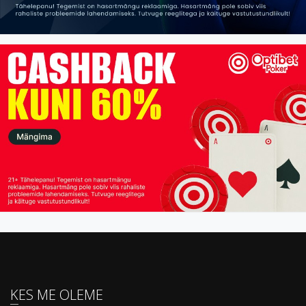
KES ME OLEME