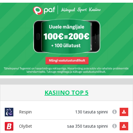
KASIINO TOP 5
130 tasuta spinni
Respin
saa 350 tasuta spinni
OlyBet