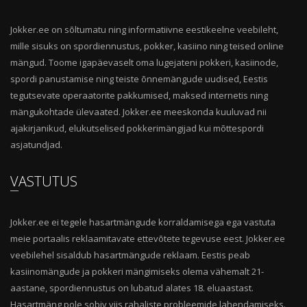
Jokker.ee on sõltumatu ning informatiivne eestikeelne veebileht,
mille sisuks on spordiennustus, pokker, kasiino ning teised online
mängud. Toome igapäevaselt oma lugejateni pokkeri, kasiinode,
spordi panustamise ning teiste õnnemängude uudised, Eestis
tegutsevate operaatorite pakkumised, maksed internetis ning
mängukohtade ülevaated. Jokker.ee meeskonda kuuluvad nii
ajakirjanikud, elukutselised pokkerimängijad kui mõttespordi
asjatundjad.
VASTUTUS
Jokker.ee ei tegele hasartmängude korraldamisega ega vastuta
meie portaalis reklaamitavate ettevõtete tegevuse eest. Jokker.ee
veebilehel sisaldub hasartmängude reklaam. Eestis peab
kasiinomängude ja pokkeri mängimiseks olema vähemalt 21-
aastane, spordiennustus on lubatud alates 18. eluaastast.
Hasartmäng pole sobiv viis rahaliste probleemide lahendamiseks.