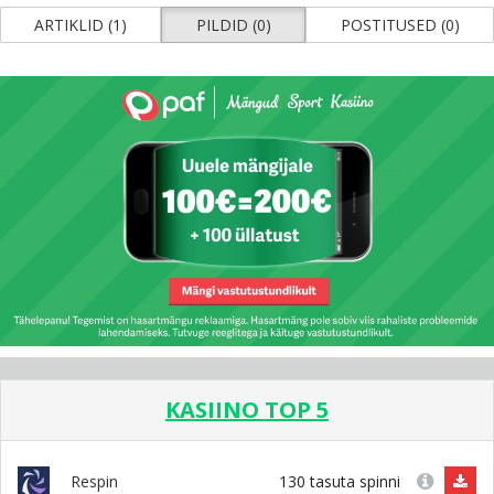
ARTIKLID (1)
PILDID (0)
POSTITUSED (0)
KASIINO TOP 5
130 tasuta spinni
Respin