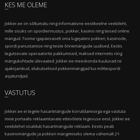
KES ME OLEME
Jokker.ee on sõltumatu ning informatiivne eestikeelne veebileht,
mille sisuks on spordiennustus, pokker, kasiino ning teised online
mängud. Toome igapäevaselt oma lugejateni pokkeri, kasiinode,
spordi panustamise ning teiste õnnemängude uudised, Eestis
tegutsevate operaatorite pakkumised, maksed internetis ning
mängukohtade ülevaated. Jokker.ee meeskonda kuuluvad nii
ajakirjanikud, elukutselised pokkerimängijad kui mõttespordi
asjatundjad.
VASTUTUS
Jokker.ee ei tegele hasartmängude korraldamisega ega vastuta
meie portaalis reklaamitavate ettevõtete tegevuse eest. Jokker.ee
veebilehel sisaldub hasartmängude reklaam. Eestis peab
kasiinomängude ja pokkeri mängimiseks olema vähemalt 21-