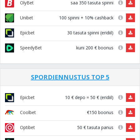
saa 350 tasuta spinni
OlyBet
100 spinni + 10% cashback
Unibet
30 tasuta spinni (eridiil)
Epicbet
kuni 200 € boonus
SpeedyBet
SPORDIENNUSTUS TOP 5
10 € depo = 50 € (eridiil)
Epicbet
€150 boonus
Coolbet
50 € tasuta panus
Optibet