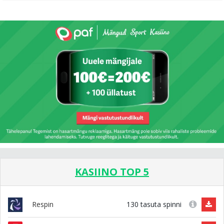
KASIINO TOP 5
130 tasuta spinni
Respin