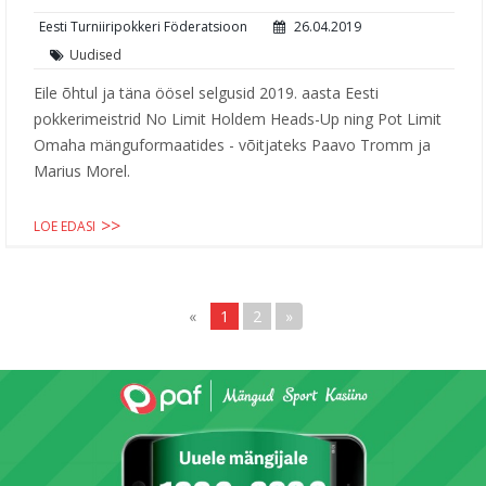
Eesti Turniiripokkeri Föderatsioon
26.04.2019
Uudised
Eile õhtul ja täna öösel selgusid 2019. aasta Eesti
pokkerimeistrid No Limit Holdem Heads-Up ning Pot Limit
Omaha mänguformaatides - võitjateks Paavo Tromm ja
Marius Morel.
LOE EDASI
«
1
2
»