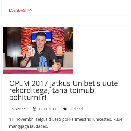
LOE EDASI
OPEM 2017 jätkus Unibetis uute
rekorditega, täna toimub
põhiturniir!
Jokker.ee
12.11.2017
Uudised
11. novembril selgusid Eesti pokkerimeistrid lühikestes, kuue
mängijaga laudades.