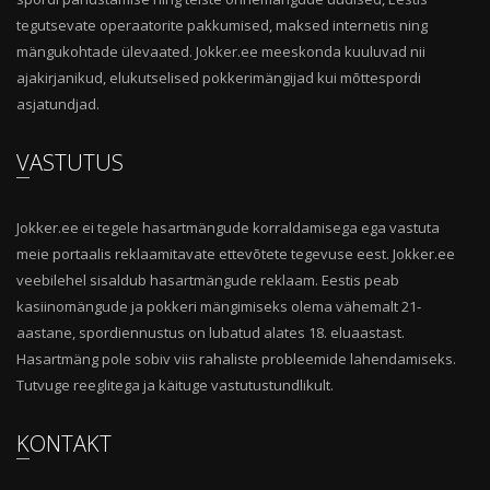
tegutsevate operaatorite pakkumised, maksed internetis ning
mängukohtade ülevaated. Jokker.ee meeskonda kuuluvad nii
ajakirjanikud, elukutselised pokkerimängijad kui mõttespordi
asjatundjad.
VASTUTUS
Jokker.ee ei tegele hasartmängude korraldamisega ega vastuta
meie portaalis reklaamitavate ettevõtete tegevuse eest. Jokker.ee
veebilehel sisaldub hasartmängude reklaam. Eestis peab
kasiinomängude ja pokkeri mängimiseks olema vähemalt 21-
aastane, spordiennustus on lubatud alates 18. eluaastast.
Hasartmäng pole sobiv viis rahaliste probleemide lahendamiseks.
Tutvuge reeglitega ja käituge vastutustundlikult.
KONTAKT