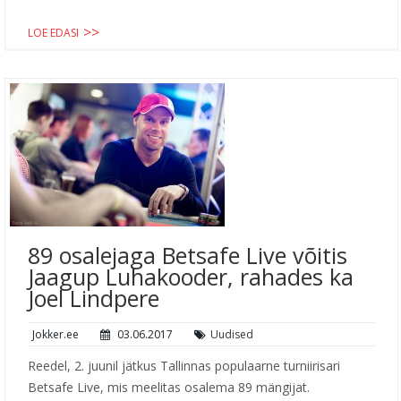
LOE EDASI
89 osalejaga Betsafe Live võitis
Jaagup Luhakooder, rahades ka
Joel Lindpere
Jokker.ee
03.06.2017
Uudised
Reedel, 2. juunil jätkus Tallinnas populaarne turniirisari
Betsafe Live, mis meelitas osalema 89 mängijat.