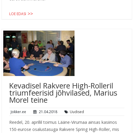
LOE EDASI
Kevadisel Rakvere High-Rolleril
triumfeerisid jõhvilased, Marius
Morel teine
Jokker.ee
21.04.2018
Uudised
Reedel, 20. aprillil toimus Lääne-Virumaa ainsas kasiinos
150-eurose osalustasuga Rakvere Spring High-Roller, mis