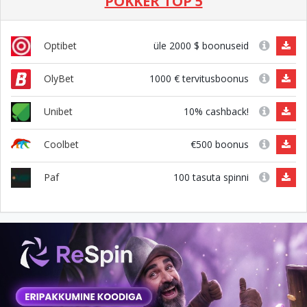
POKKER TOP 5
üle 2000 $ boonuseid
Optibet
1000 € tervitusboonus
OlyBet
10% cashback!
Unibet
€500 boonus
Coolbet
100 tasuta spinni
Paf