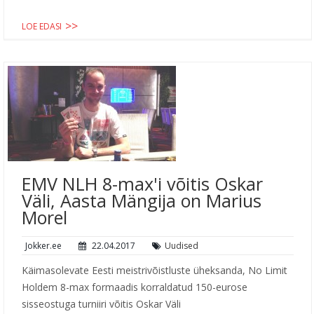
LOE EDASI
EMV NLH 8-max'i võitis Oskar
Väli, Aasta Mängija on Marius
Morel
Jokker.ee
22.04.2017
Uudised
Käimasolevate Eesti meistrivõistluste üheksanda, No Limit
Holdem 8-max formaadis korraldatud 150-eurose
sisseostuga turniiri võitis Oskar Väli