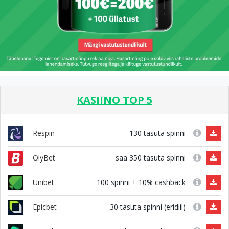
KASIINO TOP 5
130 tasuta spinni
Respin
saa 350 tasuta spinni
OlyBet
100 spinni + 10% cashback
Unibet
30 tasuta spinni (eridiil)
Epicbet