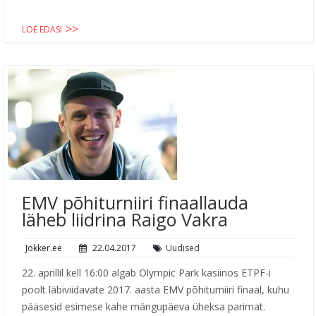
LOE EDASI
EMV põhiturniiri finaallauda
läheb liidrina Raigo Vakra
Jokker.ee
22.04.2017
Uudised
22. aprillil kell 16:00 algab Olympic Park kasiinos ETPF-i
poolt läbiviidavate 2017. aasta EMV põhiturniiri finaal, kuhu
pääsesid esimese kahe mängupäeva üheksa parimat.