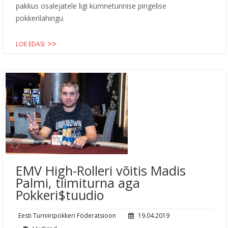
pakkus osalejatele ligi kümnetunnise pingelise
pokkerilahingu.
LOE EDASI
EMV High-Rolleri võitis Madis
Palmi, tiimiturna aga
Pokkeri$tuudio
Eesti Turniiripokkeri Föderatsioon
19.04.2019