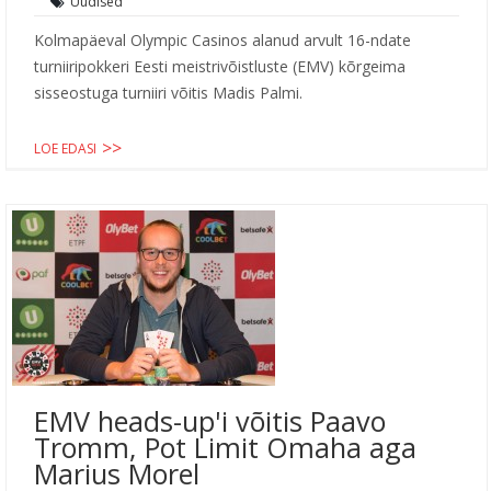
Uudised
Kolmapäeval Olympic Casinos alanud arvult 16-ndate
turniiripokkeri Eesti meistrivõistluste (EMV) kõrgeima
sisseostuga turniiri võitis Madis Palmi.
LOE EDASI
EMV heads-up'i võitis Paavo
Tromm, Pot Limit Omaha aga
Marius Morel