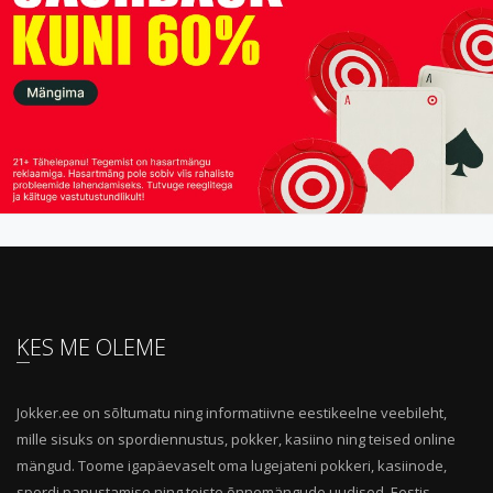
KES ME OLEME
Jokker.ee on sõltumatu ning informatiivne eestikeelne veebileht,
mille sisuks on spordiennustus, pokker, kasiino ning teised online
mängud. Toome igapäevaselt oma lugejateni pokkeri, kasiinode,
spordi panustamise ning teiste õnnemängude uudised, Eestis