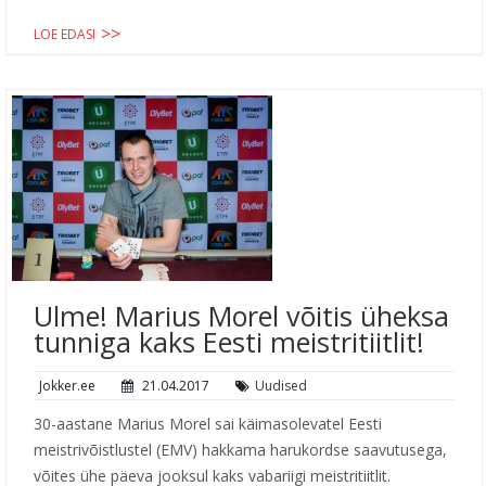
LOE EDASI
Ulme! Marius Morel võitis üheksa
tunniga kaks Eesti meistritiitlit!
Jokker.ee
21.04.2017
Uudised
30-aastane Marius Morel sai käimasolevatel Eesti
meistrivõistlustel (EMV) hakkama harukordse saavutusega,
võites ühe päeva jooksul kaks vabariigi meistritiitlit.