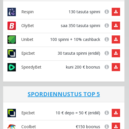
130 tasuta spinni
Respin
saa 350 tasuta spinni
OlyBet
100 spinni + 10% cashback
Unibet
30 tasuta spinni (eridiil)
Epicbet
kuni 200 € boonus
SpeedyBet
SPORDIENNUSTUS TOP 5
10 € depo = 50 € (eridiil)
Epicbet
€150 boonus
Coolbet