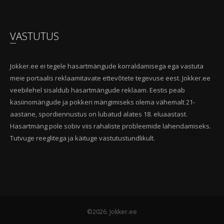
VASTUTUS
Jokker.ee ei tegele hasartmängude korraldamisega ega vastuta
meie portaalis reklaamitavate ettevõtete tegevuse eest. Jokker.ee
veebilehel sisaldub hasartmängude reklaam. Eestis peab
kasiinomängude ja pokkeri mängimiseks olema vähemalt 21-
aastane, spordiennustus on lubatud alates 18. eluaastast.
Hasartmäng pole sobiv viis rahaliste probleemide lahendamiseks.
Tutvuge reeglitega ja käituge vastutustundlikult.
©2026. Jokker.ee