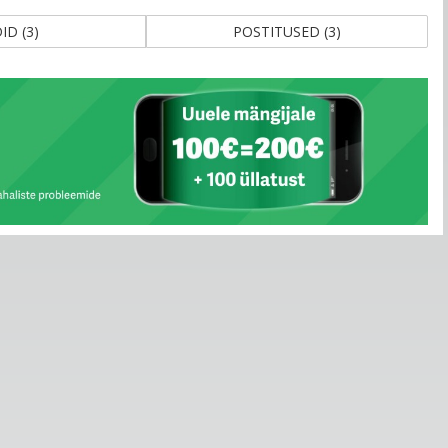
ID (3)
POSTITUSED (3)