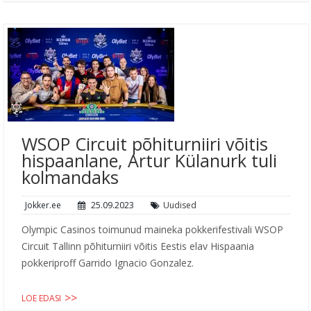
WSOP Circuit põhiturniiri võitis
hispaanlane, Artur Külanurk tuli
kolmandaks
Jokker.ee
25.09.2023
Uudised
Olympic Casinos toimunud maineka pokkerifestivali WSOP
Circuit Tallinn põhiturniiri võitis Eestis elav Hispaania
pokkeriproff Garrido Ignacio Gonzalez.
LOE EDASI