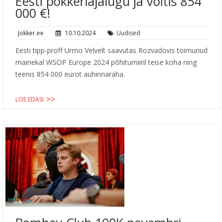
Eesti pokkeriajalugu ja võitis 854
000 €!
Jokker.ee
10.10.2024
Uudised
Eesti tipp-proff Urmo Velvelt saavutas Rozvadovis toimunud
mainekal WSOP Europe 2024 põhiturniiril teise koha ning
teenis 854 000 eurot auhinnaraha.
LOE EDASI