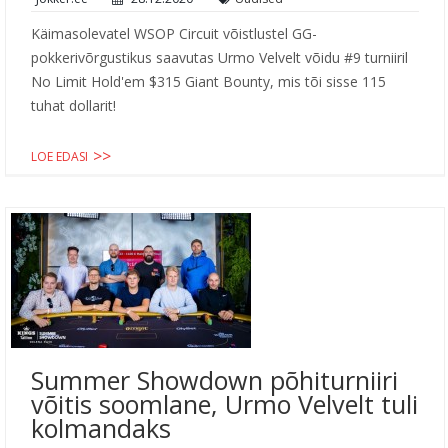
Käimasolevatel WSOP Circuit võistlustel GG-
pokkerivõrgustikus saavutas Urmo Velvelt võidu #9 turniiril
No Limit Hold'em $315 Giant Bounty, mis tõi sisse 115
tuhat dollarit!
LOE EDASI
Summer Showdown põhiturniiri
võitis soomlane, Urmo Velvelt tuli
kolmandaks