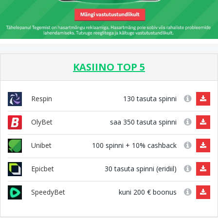
KASIINO TOP 5
130 tasuta spinni
Respin
saa 350 tasuta spinni
OlyBet
100 spinni + 10% cashback
Unibet
30 tasuta spinni (eridiil)
Epicbet
kuni 200 € boonus
SpeedyBet