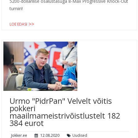
5200-dollarilise osalustasuga 8-Max Progressive Knock-Out
turniiri!
LOE EDASI
Urmo "PidrPan" Velvelt võitis
pokkeri
maailmameistrivõistlustelt 182
384 eurot
Jokker.ee
12.08.2020
Uudised