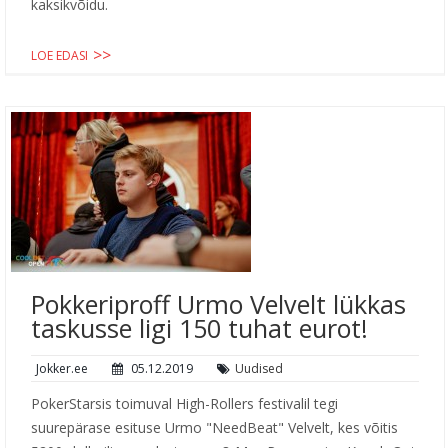
kaksikvõidu.
LOE EDASI
Pokkeriproff Urmo Velvelt lükkas
taskusse ligi 150 tuhat eurot!
Jokker.ee
05.12.2019
Uudised
PokerStarsis toimuval High-Rollers festivalil tegi
suurepärase esituse Urmo "NeedBeat" Velvelt, kes võitis