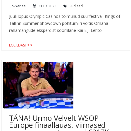
Jokker.ee
31.07.2023
Uudised
Juuli lõpus Olympic Casinos toimunud suurfestivali Kings of
Tallinn Summer Showdown põhiturniiri võitis Omaha-
rahamängude eksperdist soomlane Kai E.J. Lehto.
LOE EDASI
TÄNA! Urmo Velvelt WSOP
Europe finaallauas, viimased