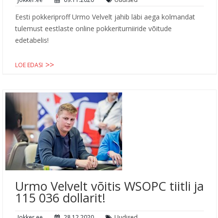
Eesti pokkeriproff Urmo Velvelt jahib läbi aega kolmandat
tulemust eestlaste online pokkeriturniiride võitude
edetabelis!
LOE EDASI
Urmo Velvelt võitis WSOPC tiitli ja
115 036 dollarit!
Jokker.ee
28.12.2020
Uudised