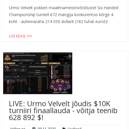
Urmo Velvelt pokkeri maailmameistrivõistlustel Six-Handed
Championship turniiril 672 mängija konkurentsis kõrge 4.
koht - auhinnaraha 214 050 dollarit (182 tuhat eurot)!
LOE EDASI
LIVE: Urmo Velvelt jõudis $10K
turniiri finaallauda - võitja teenib
628 892 $!
Jokker.ee
09.11.2020
Uudised