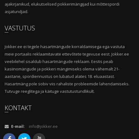
ajakirjanikud, elukutselised pokkerimängijad kui mõttespordi
asjatundjad.
VASTUTUS
Jokker.ee ei tegele hasartmängude korraldamisega ega vastuta
meie portaalis reklaamitavate ettevõtete tegevuse eest. Jokker.ee
veebilehel sisaldub hasartmängude reklaam. Eestis peab
kasiinomängude ja pokkeri mängimiseks olema vähemalt 21-
aastane, spordiennustus on lubatud alates 18. eluaastast.
Hasartmäng pole sobiv viis rahaliste probleemide lahendamiseks.
Tutvuge reeglitega ja käituge vastutustundlikult.
KONTAKT
E-mail:
info@jokker.ee