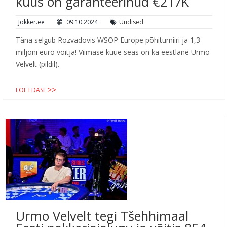
kuus on garanteerinud €217K
Jokker.ee
09.10.2024
Uudised
Täna selgub Rozvadovis WSOP Europe põhiturniiri ja 1,3
miljoni euro võitja! Viimase kuue seas on ka eestlane Urmo
Velvelt (pildil).
LOE EDASI
Urmo Velvelt tegi Tšehhimaal