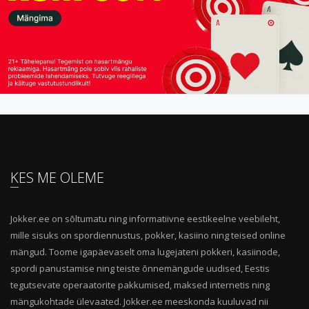
KES ME OLEME
Jokker.ee on sõltumatu ning informatiivne eestikeelne veebileht,
mille sisuks on spordiennustus, pokker, kasiino ning teised online
mängud. Toome igapäevaselt oma lugejateni pokkeri, kasiinode,
spordi panustamise ning teiste õnnemängude uudised, Eestis
tegutsevate operaatorite pakkumised, maksed internetis ning
mängukohtade ülevaated. Jokker.ee meeskonda kuuluvad nii