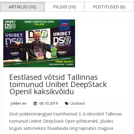
ARTIKLID (10)
PILDID (10)
POSTITUSED (0)
Eestlased võtsid Tallinnas
toimunud Unibet DeepStack
Openil kaksikvõidu
Jokker.ee
06.10.2019
Uudised
Eesti pokkerimängijad triumfeerisid 3.-6.oktoobril Tallinnas
toimunud Unibet DeepStack Open põhiturniiril, jõudes
koguni seitsmekesi finaallauda ning napsates magusa