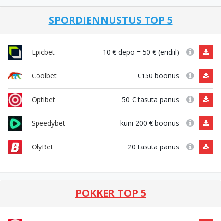
SPORDIENNUSTUS TOP 5
10 € depo = 50 € (eridiil)
Epicbet
€150 boonus
Coolbet
50 € tasuta panus
Optibet
kuni 200 € boonus
Speedybet
20 tasuta panus
OlyBet
POKKER TOP 5