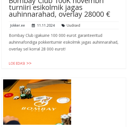
Bombay Club 100K novembri
turniiri esikolmik jagas
auhinnarahad, overlay 28000 €
Jokker.ee
11.11.2024
Uudised
Bombay Club igakuine 100 000 eurot garanteeritud
auhinnafondiga pokkeriturniir esikolmik jagas auhinnarahad,
overlay sel korral 28 000 eurot!
LOE EDASI