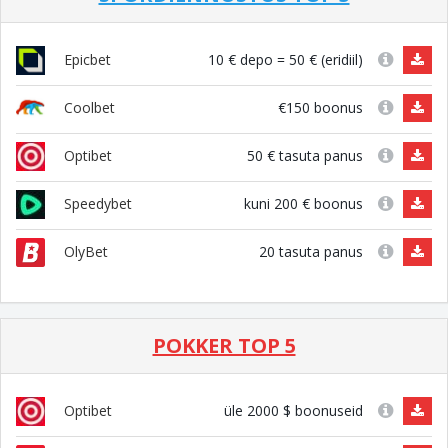
10 € depo = 50 € (eridiil)
Epicbet
€150 boonus
Coolbet
50 € tasuta panus
Optibet
kuni 200 € boonus
Speedybet
20 tasuta panus
OlyBet
POKKER TOP 5
üle 2000 $ boonuseid
Optibet