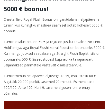
5000 € boonus!
Chesterfield Royal Flush Bonus on iganädalane neljapäevane
turniir, kus kuningliku mastirea saamisel ootab koheselt 5000 €
boonus!
Turniiri osalustasu on 60 € ja tegu on justkui tavalise No Limit
Hold’emiga, aga Royal Flushi korral flopist on boonuseks 5000 €.
Kui mängu jooksul saadakse aga Straight Flush flopist, siis on
boonuseks 500 €. Sisseostudest kujuneb ka tavapäraselt
väljamaksed parimatele vastavalt osalejatearvule.
Turniir toimub neljapäeviti algusega 18.15, osalustasu 60 €.
Algstäkk 20 000 punkti, tasemed 20 minutit. Esimene tase
100/100, Ante 100. Kuni 9. taseme alguseni on re-entry
võimalus.