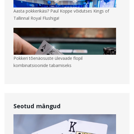
Aasta pokkerikäsi? Paul Koppe võidutses Kings of
Tallinnal Royal Flushiga!
Pokkeri tõenäosuste ülevaade flopil
kombinatsioonide tabamiseks
Seotud mängud