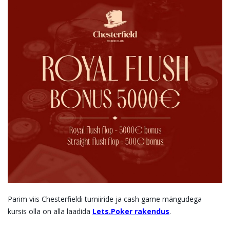
Parim viis Chesterfieldi turniiride ja cash game mängudega
kursis olla on alla laadida
Lets.Poker rakendus
.