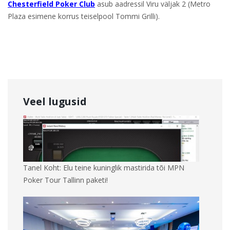
Chesterfield Poker Club
asub aadressil Viru väljak 2 (Metro
Plaza esimene korrus teiselpool Tommi Grilli).
Veel lugusid
Tanel Koht: Elu teine kuninglik mastirida tõi MPN
Poker Tour Tallinn paketi!