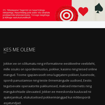
KES ME OLEME
Jokker.ee on sõltumatu ning informatiivne eestikeelne veebileht,
mille sisuks on spordiennustus, pokker, kasiino ning teised online
mängud. Toome igapäevaselt oma lugejateni pokkeri, kasiinode,
spordi panustamise ning teiste õnnemängude uudised, Eestis
tegutsevate operaatorite pakkumised, maksed internetis ning
mängukohtade ülevaated. Jokker.ee meeskonda kuuluvad nii
ajakirjanikud, elukutselised pokkerimängijad kui mõttespordi
asjatundjad.