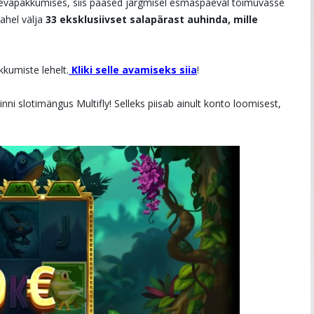
äevapakkumises, siis pääsed järgmisel esmaspäeval toimuvasse
vahel välja
33 eksklusiivset salapärast auhinda, mille
kkumiste lehelt.
Kliki selle avamiseks siia
!
ni slotimängus Multifly! Selleks piisab ainult konto loomisest,