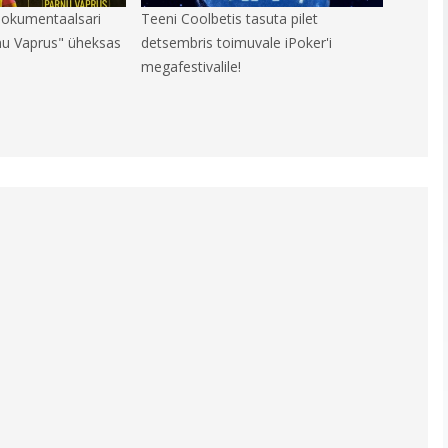
dokumentaalsari
Teeni Coolbetis tasuta pilet
nu Vaprus" üheksas
detsembris toimuvale iPoker'i
megafestivalile!