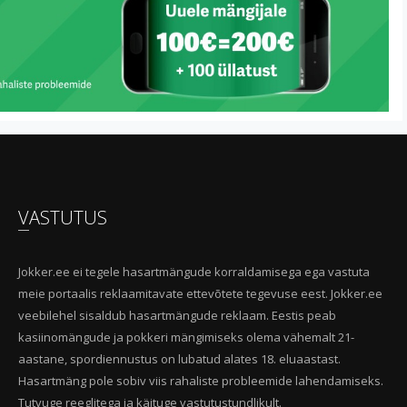
VASTUTUS
Jokker.ee ei tegele hasartmängude korraldamisega ega vastuta
meie portaalis reklaamitavate ettevõtete tegevuse eest. Jokker.ee
veebilehel sisaldub hasartmängude reklaam. Eestis peab
kasiinomängude ja pokkeri mängimiseks olema vähemalt 21-
aastane, spordiennustus on lubatud alates 18. eluaastast.
Hasartmäng pole sobiv viis rahaliste probleemide lahendamiseks.
Tutvuge reeglitega ja käituge vastutustundlikult.