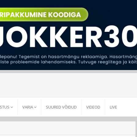
USTUS
VARIA
SUURED VÕIDUD
VIDEOD
LIVE