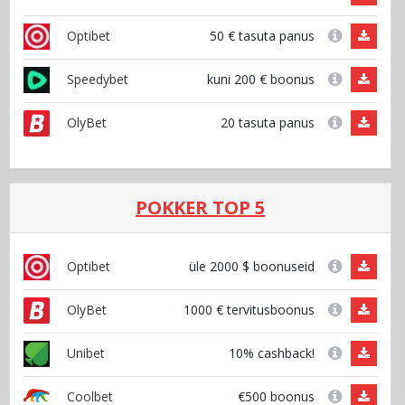
50 € tasuta panus
Optibet
kuni 200 € boonus
Speedybet
20 tasuta panus
OlyBet
POKKER TOP 5
üle 2000 $ boonuseid
Optibet
1000 € tervitusboonus
OlyBet
10% cashback!
Unibet
€500 boonus
Coolbet