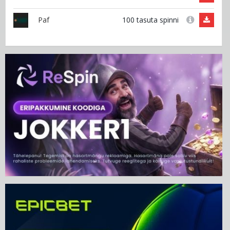
100 tasuta spinni
Paf