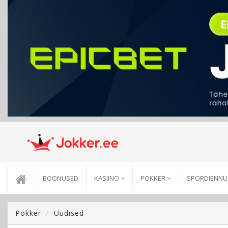
BOONUSED
KASIINO
POKKER
SPORDIENN
Pokker
Uudised