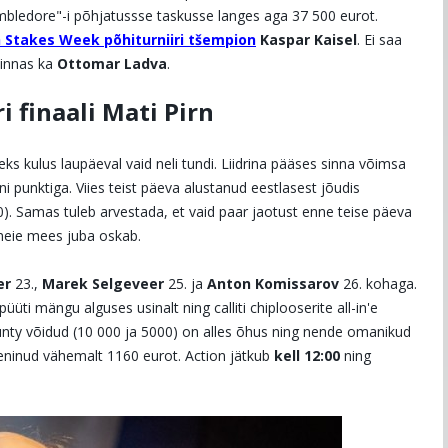
ambledore"-i põhjatussse taskusse langes aga 37 500 eurot.
Stakes Week põhiturniiri tšempion
Kaspar Kaisel
. Ei saa
llinnas ka
Ottomar Ladva
.
i finaali Mati Pirn
eks kulus laupäeval vaid neli tundi. Liidrina pääses sinna võimsa
ni punktiga. Viies teist päeva alustanud eestlasest jõudis
). Samas tuleb arvestada, et vaid paar jaotust enne teise päeva
 meie mees juba oskab.
er
23.,
Marek Selgeveer
25. ja
Anton Komissarov
26. kohaga.
üti mängu alguses usinalt ning calliti chiplooserite all-in'e
nty võidud (10 000 ja 5000) on alles õhus ning nende omanikud
eeninud vähemalt 1160 eurot. Action jätkub
kell 12:00
ning