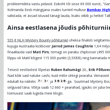
probleemideta vastu pidasid. Esikoht tõi sisse 69 000 eurot, "G
Kolmanda Eesti mängijana osales turniiril mulluse
Bombay High 
välistada, et ässad istuvad tänagi lauda, lisaks viibib ju hetkel Ta
Ainsa eestlasena jõudis põhiturniir
555 € NLH Mystery Bounty põhiturniiri
üheksa finalisti selgitamis
kujuga Austraalia kickboxer
Jarrod James Coughtrie
1,64 miljo
finaallauda vaid
Mati Pirn
, temagi on paraku chiplooser (495 000
lõppu oli Matil kõigest 115 000 punkti (3,5XBB) ning kannatada
Teisest eestlastest lõpetas
Ruben Rahumägi
20.,
Erik Põlluve
Nad kõik said natuke cashi, kuid mitte ühtegi pearaha. Viimaseid pü
edukalt ka näiteks
ja
-ga. Suurimad Mystery Bou
selguvad täna. Võitja saab 12 660 + pearahad, igaüks on juba t
toimuvast saab lugeda meie blogis.