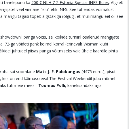
asti tähelepanu ka
200 € NLH 7-2 Estonia Special INES Rules
. Algselt
ängijatel veel viimane "elu" ehk INES. See tähendas võimalust
 mängu tagasi topelt algstäkiga (olgugi, et mullimängu eel oli see
 showdownil panga võitis, sai kõikide turniiril osalenud mängijate
isa. 72-ga võideti pank kolmel korral (erinevalt Wismari klubi
kidel juhtudel piisas panga võitmiseks vaid ühele kaardile pihta
Esikoha sai soomlane
Mats J. F. Palokangas
(4475 eurot), pisut
 kes on end käimasoleval The Festival Weekendil juba mitmel
daks tuli meie mees -
Toomas Polli
, kaheksandaks aga