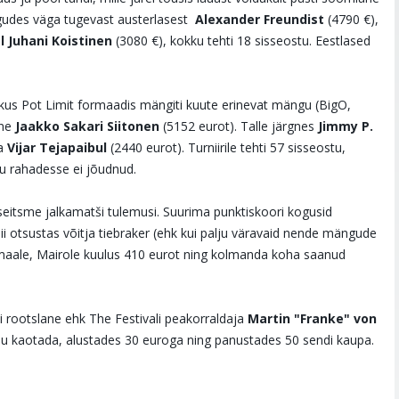
ngudes väga tugevast austerlasest
Alexander Freundist
(4790 €),
l Juhani Koistinen
(3080 €), kokku tehti 18 sisseostu. Eestlased
 kus Pot Limit formaadis mängiti kuute erinevat mängu (BigO,
ane
Jaakko Sakari Siitonen
(5152 eurot). Talle järgnes
Jimmy P.
ja
Vijar Tejapaibul
(2440 eurot). Turniirile tehti 57 sisseostu,
u rahadesse ei jõudnud.
 seitsme jalkamatši tulemusi. Suurima punktiskoori kogusid
nii otsustas võitja tiebraker (ehk kui palju väravaid nende mängude
idemaale, Mairole kuulus 410 eurot ning kolmanda koha saanud
i rootslane ehk The Festivali peakorraldaja
Martin "Franke" von
palju kaotada, alustades 30 euroga ning panustades 50 sendi kaupa.