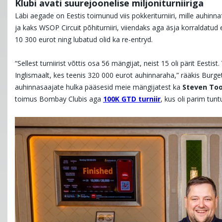
Klubi avati suurejoonelise miljoniturniiriga
Läbi aegade on Eestis toimunud viis pokkeriturniiri, mille auhi
ja kaks WSOP Circuit põhiturniiri, viiendaks aga äsja korraldatud
10 300 eurot ning lubatud olid ka re-entryd.
“Sellest turniirist võttis osa 56 mängijat, neist 15 oli pärit Eestis
Inglismaalt, kes teenis 320 000 eurot auhinnaraha,” rääkis Burge
auhinnasaajate hulka pääsesid meie mängijatest ka
Steven Tool
toimus Bombay Clubis aga
100K GTD turniir
, kus oli parim tun