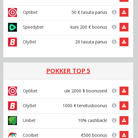
50 € tasuta panus
Optibet
kuni 200 € boonus
Speedybet
20 tasuta panus
OlyBet
POKKER TOP 5
üle 2000 $ boonuseid
Optibet
1000 € tervitusboonus
OlyBet
10% cashback!
Unibet
€500 boonus
Coolbet