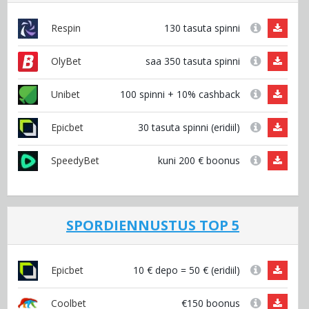
130 tasuta spinni
Respin
saa 350 tasuta spinni
OlyBet
100 spinni + 10% cashback
Unibet
30 tasuta spinni (eridiil)
Epicbet
kuni 200 € boonus
SpeedyBet
SPORDIENNUSTUS TOP 5
10 € depo = 50 € (eridiil)
Epicbet
€150 boonus
Coolbet