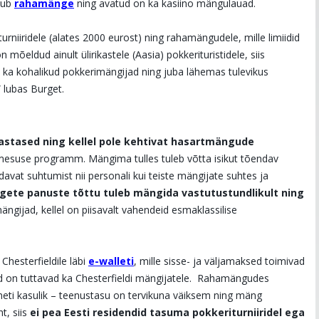
Club
rahamänge
ning avatud on ka kasiino mängulauad.
iiridele (alates 2000 eurost) ning rahamängudele, mille limiidid
õeldud ainult ülirikastele (Aasia) pokkerituristidele, siis
ud ka kohalikud pokkerimängijad ning juba lähemas tulevikus
 lubas Burget.
astased ning kellel pole kehtivat hasartmängude
ikmesuse programm. Mängima tulles tuleb võtta isikut tõendav
davat suhtumist nii personali kui teiste mängijate suhtes ja
gete panuste tõttu tuleb mängida vastutustundlikult ning
ängijad, kellel on piisavalt vahendeid esmaklassilise
Chesterfieldile läbi
e-walleti
, mille sisse- ja väljamaksed toimivad
ljud on tuttavad ka Chesterfieldi mängijatele. Rahamängudes
meti kasulik – teenustasu on tervikuna väiksem ning mäng
, siis
ei pea Eesti residendid tasuma pokkeriturniiridel ega