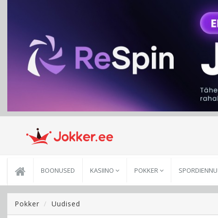
BOONUSED
KASIINO
POKKER
SPORDIENN
Pokker
Uudised