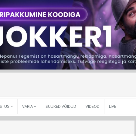
USTUS
VARIA
SUURED VÕIDUD
VIDEOD
LIVE