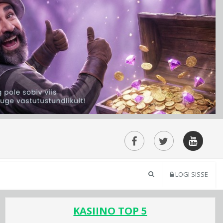
LOGI SISSE
KASIINO TOP 5