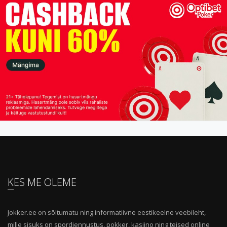
KES ME OLEME
Jokker.ee on sõltumatu ning informatiivne eestikeelne veebileht,
mille sisuks on spordiennustus, pokker, kasiino ning teised online