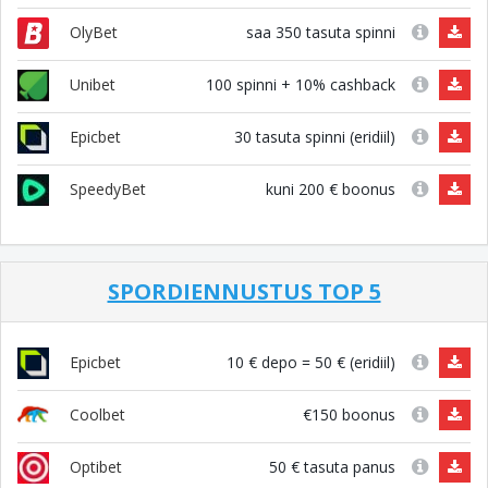
saa 350 tasuta spinni
OlyBet
100 spinni + 10% cashback
Unibet
30 tasuta spinni (eridiil)
Epicbet
kuni 200 € boonus
SpeedyBet
SPORDIENNUSTUS TOP 5
10 € depo = 50 € (eridiil)
Epicbet
€150 boonus
Coolbet
50 € tasuta panus
Optibet