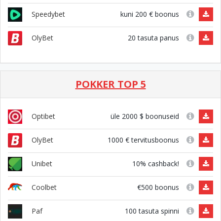
kuni 200 € boonus
Speedybet
20 tasuta panus
OlyBet
POKKER TOP 5
üle 2000 $ boonuseid
Optibet
1000 € tervitusboonus
OlyBet
10% cashback!
Unibet
€500 boonus
Coolbet
100 tasuta spinni
Paf