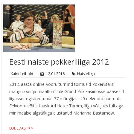
Eesti naiste pokkeriliiga 2012
Kairit Leibold
12.01.2016
Naisteliiga
2012. aasta online-vooru turniirid toimusid PokerStarsi
mängutoas ja finaalturniirile Grand Prix kasiinosse pääsesid
liigasse registreerunud 77 mängijast 40 eelvooru parimat.
Eelvooru võitis taaskord Heike Tamm, liiga võitjaks tuli aga
minimaalse algstäkiga alustanud Marianna Bastamow.
LOE EDASI