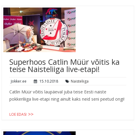
Superhoos Catlin Müür võitis ka
teise Naisteliiga live-etapi!
Jokker.ee
15.10.2018
Naisteliiga
Catlin Müür võitis laupäeval juba teise Eesti naiste
pokkeriliiga live-etapi ning ainult kaks neid seni peetud ongi!
LOE EDASI