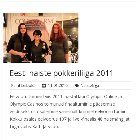
Eesti naiste pokkeriliiga 2011
Kairit Leibold
11.01.2016
Naisteliiga
Eelvooru turniirid viis 2011. aastal läbi Olympic-Online ja
Olympic Casinos toimunud finaalturniirile pääsemise
eelduseks oli osalemine vähemalt kümnel eelvooru turniiril.
Kokku osales eelvoorus 107 ja live -finaalis 48 naismängijat.
Liiga võitis Katti Järvsoo.