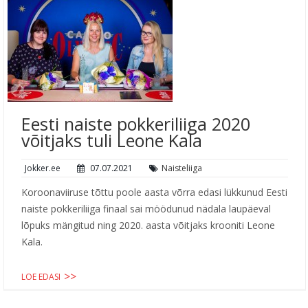
Eesti naiste pokkeriliiga 2020
võitjaks tuli Leone Kala
Jokker.ee
07.07.2021
Naisteliiga
Koroonaviiruse tõttu poole aasta võrra edasi lükkunud Eesti
naiste pokkeriliiga finaal sai möödunud nädala laupäeval
lõpuks mängitud ning 2020. aasta võitjaks krooniti Leone
Kala.
LOE EDASI