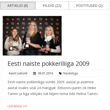
ARTIKLID (8)
PILDID (22)
POSTITUSED (2)
Eesti naiste pokkeriliiga 2009
Kairit Leibold
09.01.2016
Naisteliiga
Eesti naiste pokkeriliiga sündis 2009. aastal ja avamise
aastal osales seal 24 mängijat. Eelvooru parim oli Heike
Tamm ja liiga võitjaks tuli hiljem tema õde Helina Tamm.
LOE EDASI