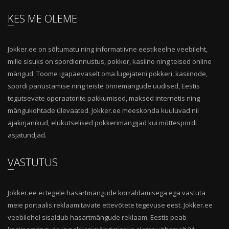
KES ME OLEME
Jokker.ee on sõltumatu ning informatiivne eestikeelne veebileht,
mille sisuks on spordiennustus, pokker, kasiino ning teised online
mängud. Toome igapäevaselt oma lugejateni pokkeri, kasiinode,
spordi panustamise ning teiste õnnemängude uudised, Eestis
tegutsevate operaatorite pakkumised, maksed internetis ning
mängukohtade ülevaated. Jokker.ee meeskonda kuuluvad nii
ajakirjanikud, elukutselised pokkerimängijad kui mõttespordi
asjatundjad.
VASTUTUS
Jokker.ee ei tegele hasartmängude korraldamisega ega vastuta
meie portaalis reklaamitavate ettevõtete tegevuse eest. Jokker.ee
veebilehel sisaldub hasartmängude reklaam. Eestis peab