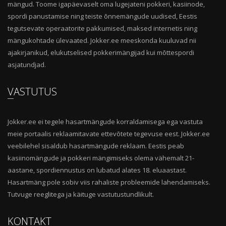
mängud. Toome igapäevaselt oma lugejateni pokkeri, kasiinode,
spordi panustamise ning teiste õnnemängude uudised, Eestis
tegutsevate operaatorite pakkumised, maksed internetis ning
mängukohtade ülevaated. Jokker.ee meeskonda kuuluvad nii
ajakirjanikud, elukutselised pokkerimängijad kui mõttespordi
asjatundjad.
VASTUTUS
Jokker.ee ei tegele hasartmängude korraldamisega ega vastuta
meie portaalis reklaamitavate ettevõtete tegevuse eest. Jokker.ee
veebilehel sisaldub hasartmängude reklaam. Eestis peab
kasiinomängude ja pokkeri mängimiseks olema vähemalt 21-
aastane, spordiennustus on lubatud alates 18. eluaastast.
Hasartmäng pole sobiv viis rahaliste probleemide lahendamiseks.
Tutvuge reeglitega ja käituge vastutustundlikult.
KONTAKT