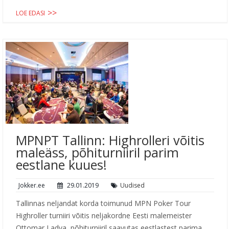
LOE EDASI
MPNPT Tallinn: Highrolleri võitis
maleäss, põhiturniiril parim
eestlane kuues!
Jokker.ee
29.01.2019
Uudised
Tallinnas neljandat korda toimunud MPN Poker Tour
Highroller turniiri võitis neljakordne Eesti malemeister
Ottomar Ladva, põhiturniiril saavutas eestlastest parima