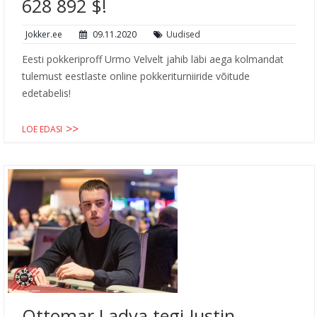
628 892 $!
Jokker.ee
09.11.2020
Uudised
Eesti pokkeriproff Urmo Velvelt jahib läbi aega kolmandat
tulemust eestlaste online pokkeriturniiride võitude
edetabelis!
LOE EDASI
Ottomar Ladva tegi Justin