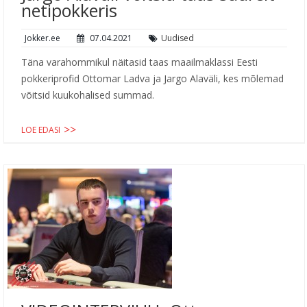
netipokkeris
Jokker.ee
07.04.2021
Uudised
Täna varahommikul näitasid taas maailmaklassi Eesti
pokkeriprofid Ottomar Ladva ja Jargo Alaväli, kes mõlemad
võitsid kuukohalised summad.
LOE EDASI