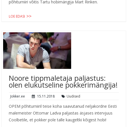
põhiturniiri võitis Tartu hobimängija Mart Rinken.
LOE EDASI
Noore tippmaletaja paljastus:
olen elukutseline pokkerimängija!
Jokker.ee
15.11.2018
Uudised
OPEM põhiturniiril teise koha saavutanud neljakordne Eesti
malemeister Ottomar Ladva paljastas äsjases intervjuus
Coolbetile, et pokker pole talle kaugeltki kõigest hobi!