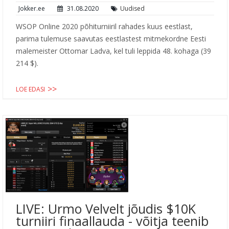
Jokker.ee
31.08.2020
Uudised
WSOP Online 2020 põhiturniiril rahades kuus eestlast,
parima tulemuse saavutas eestlastest mitmekordne Eesti
malemeister Ottomar Ladva, kel tuli leppida 48. kohaga (39
214 $).
LOE EDASI
LIVE: Urmo Velvelt jõudis $10K
turniiri finaallauda - võitja teenib