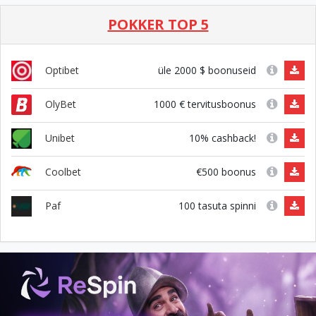
POKKER TOP 5
üle 2000 $ boonuseid
Optibet
1000 € tervitusboonus
OlyBet
10% cashback!
Unibet
€500 boonus
Coolbet
100 tasuta spinni
Paf