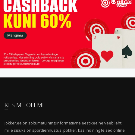
KES ME OLEME
Jokker.ee on sõltumatu ning informatiivne eestikeelne veebileht,
mille sisuks on spordiennustus, pokker, kasiino ning teised online