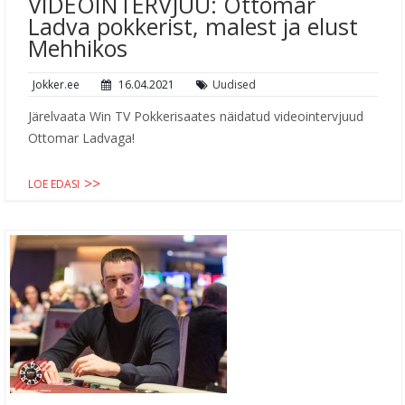
VIDEOINTERVJUU: Ottomar
Ladva pokkerist, malest ja elust
Mehhikos
Jokker.ee
16.04.2021
Uudised
Järelvaata Win TV Pokkerisaates näidatud videointervjuud
Ottomar Ladvaga!
LOE EDASI