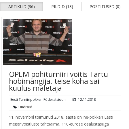
ARTIKLID (36)
PILDID (13)
POSTITUSED (0)
OPEM põhiturniiri võitis Tartu
hobimängija, teise koha sai
kuulus maletaja
Eesti Turniiripokkeri Föderatsioon
12.11.2018
Uudised
11. novembril toimunud 2018. aasta online-pokkeri Eesti
meistrivõistluste tähtsaima, 110-eurose osalustasuga