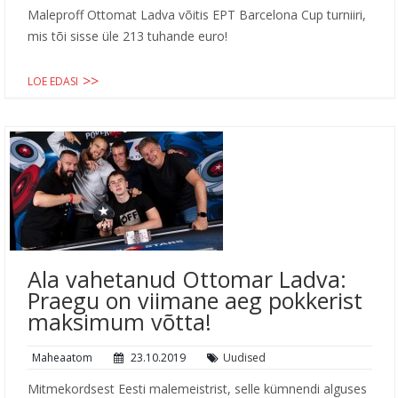
Maleproff Ottomat Ladva võitis EPT Barcelona Cup turniiri,
mis tõi sisse üle 213 tuhande euro!
LOE EDASI
Ala vahetanud Ottomar Ladva:
Praegu on viimane aeg pokkerist
maksimum võtta!
Maheaatom
23.10.2019
Uudised
Mitmekordsest Eesti malemeistrist, selle kümnendi alguses