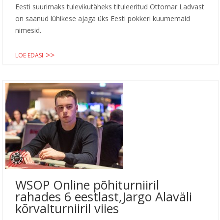
Eesti suurimaks tulevikutäheks tituleeritud Ottomar Ladvast
on saanud lühikese ajaga üks Eesti pokkeri kuumemaid
nimesid.
LOE EDASI
WSOP Online põhiturniiril
rahades 6 eestlast,Jargo Alaväli
kõrvalturniiril viies