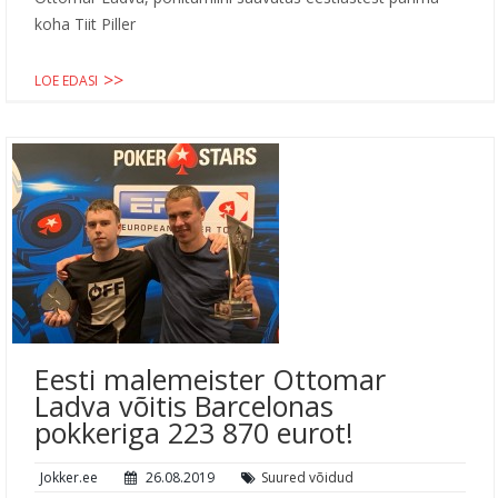
koha Tiit Piller
LOE EDASI
Eesti malemeister Ottomar
Ladva võitis Barcelonas
pokkeriga 223 870 eurot!
Jokker.ee
26.08.2019
Suured võidud