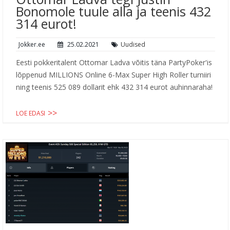
Bonomole tuule alla ja teenis 432
314 eurot!
Jokker.ee
25.02.2021
Uudised
Eesti pokkeritalent Ottomar Ladva võitis täna PartyPoker'is
lõppenud MILLIONS Online 6-Max Super High Roller turniiri
ning teenis 525 089 dollarit ehk 432 314 eurot auhinnaraha!
LOE EDASI