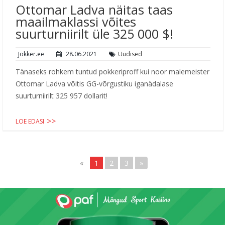
Ottomar Ladva näitas taas
maailmaklassi võites
suurturniirilt üle 325 000 $!
Jokker.ee
28.06.2021
Uudised
Tänaseks rohkem tuntud pokkeriproff kui noor malemeister
Ottomar Ladva võitis GG-võrgustiku iganädalase
suurturniirilt 325 957 dollarit!
LOE EDASI
«
1
2
3
»