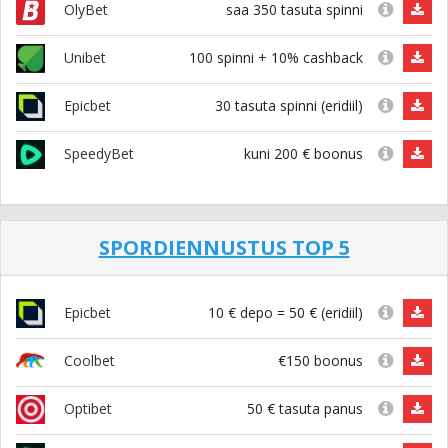
saa 350 tasuta spinni
OlyBet
100 spinni + 10% cashback
Unibet
30 tasuta spinni (eridiil)
Epicbet
kuni 200 € boonus
SpeedyBet
SPORDIENNUSTUS TOP 5
10 € depo = 50 € (eridiil)
Epicbet
€150 boonus
Coolbet
50 € tasuta panus
Optibet