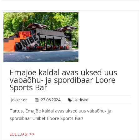
Emajõe kaldal avas uksed uus
vabaõhu- ja spordibaar Loore
Sports Bar
Jokker.ee
27.06.2024
Uudised
Tartus, Emajõe kaldal avas uksed uus vabaõhu- ja
spordibaar Unibet Loore Sports Bar!
LOE EDASI