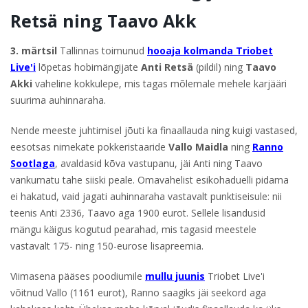
Retsä ning Taavo Akk
3. märtsil
Tallinnas toimunud
hooaja kolmanda Triobet
Live'i
lõpetas hobimängijate
Anti Retsä
(pildil) ning
Taavo
Akki
vaheline kokkulepe, mis tagas mõlemale mehele karjääri
suurima auhinnaraha.
Nende meeste juhtimisel jõuti ka finaallauda ning kuigi vastased,
eesotsas nimekate pokkeristaaride
Vallo Maidla
ning
Ranno
Sootlaga
, avaldasid kõva vastupanu, jäi Anti ning Taavo
vankumatu tahe siiski peale. Omavahelist esikohaduelli pidama
ei hakatud, vaid jagati auhinnaraha vastavalt punktiseisule: nii
teenis Anti 2336, Taavo aga 1900 eurot. Sellele lisandusid
mängu käigus kogutud pearahad, mis tagasid meestele
vastavalt 175- ning 150-eurose lisapreemia.
Viimasena pääses poodiumile
mullu juunis
Triobet Live'i
võitnud Vallo (1161 eurot), Ranno saagiks jäi seekord aga