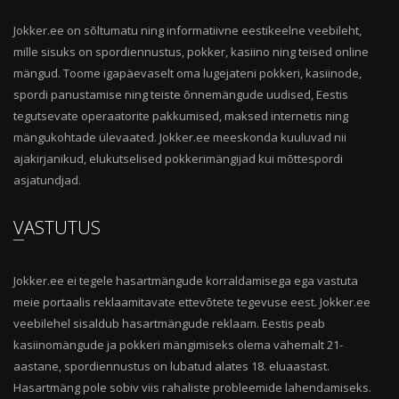
Jokker.ee on sõltumatu ning informatiivne eestikeelne veebileht,
mille sisuks on spordiennustus, pokker, kasiino ning teised online
mängud. Toome igapäevaselt oma lugejateni pokkeri, kasiinode,
spordi panustamise ning teiste õnnemängude uudised, Eestis
tegutsevate operaatorite pakkumised, maksed internetis ning
mängukohtade ülevaated. Jokker.ee meeskonda kuuluvad nii
ajakirjanikud, elukutselised pokkerimängijad kui mõttespordi
asjatundjad.
VASTUTUS
Jokker.ee ei tegele hasartmängude korraldamisega ega vastuta
meie portaalis reklaamitavate ettevõtete tegevuse eest. Jokker.ee
veebilehel sisaldub hasartmängude reklaam. Eestis peab
kasiinomängude ja pokkeri mängimiseks olema vähemalt 21-
aastane, spordiennustus on lubatud alates 18. eluaastast.
Hasartmäng pole sobiv viis rahaliste probleemide lahendamiseks.