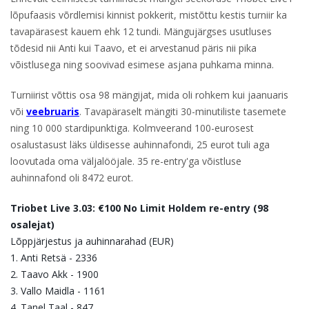
lõpufaasis võrdlemisi kinnist pokkerit, mistõttu kestis turniir ka
tavapärasest kauem ehk 12 tundi. Mängujärgses usutluses
tõdesid nii Anti kui Taavo, et ei arvestanud päris nii pika
võistlusega ning soovivad esimese asjana puhkama minna.
Turniirist võttis osa 98 mängijat, mida oli rohkem kui jaanuaris
või
veebruaris
. Tavapäraselt mängiti 30-minutiliste tasemete
ning 10 000 stardipunktiga. Kolmveerand 100-eurosest
osalustasust läks üldisesse auhinnafondi, 25 eurot tuli aga
loovutada oma väljalööjale. 35 re-entry'ga võistluse
auhinnafond oli 8472 eurot.
Triobet Live 3.03: €100 No Limit Holdem re-entry (98
osalejat)
Lõppjärjestus ja auhinnarahad (EUR)
1. Anti Retsä - 2336
2. Taavo Akk - 1900
3. Vallo Maidla - 1161
4. Tanel Taal - 847