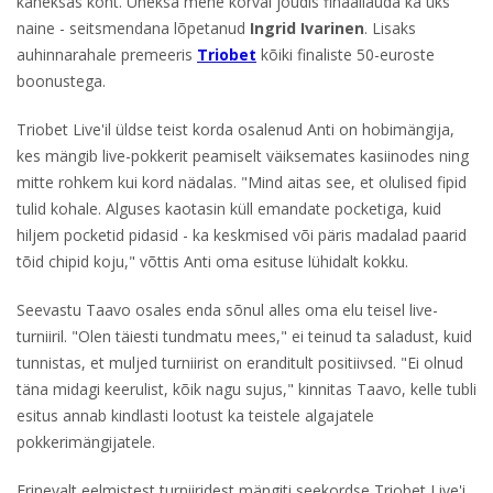
kaheksas koht. Üheksa mehe kõrval jõudis finaallauda ka üks
naine - seitsmendana lõpetanud
Ingrid Ivarinen
. Lisaks
auhinnarahale premeeris
Triobet
kõiki finaliste 50-euroste
boonustega.
Triobet Live'il üldse teist korda osalenud Anti on hobimängija,
kes mängib live-pokkerit peamiselt väiksemates kasiinodes ning
mitte rohkem kui kord nädalas. "Mind aitas see, et olulised fipid
tulid kohale. Alguses kaotasin küll emandate pocketiga, kuid
hiljem pocketid pidasid - ka keskmised või päris madalad paarid
tõid chipid koju," võttis Anti oma esituse lühidalt kokku.
Seevastu Taavo osales enda sõnul alles oma elu teisel live-
turniiril. "Olen täiesti tundmatu mees," ei teinud ta saladust, kuid
tunnistas, et muljed turniirist on eranditult positiivsed. "Ei olnud
täna midagi keerulist, kõik nagu sujus," kinnitas Taavo, kelle tubli
esitus annab kindlasti lootust ka teistele algajatele
pokkerimängijatele.
Erinevalt eelmistest turniiridest mängiti seekordse Triobet Live'i