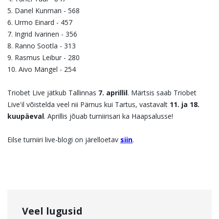
5. Danel Kunman - 568
6. Urmo Einard - 457
7. Ingrid Ivarinen - 356
8. Ranno Sootla - 313
9. Rasmus Leibur - 280
10. Aivo Mängel - 254
Triobet Live jätkub Tallinnas
7.
aprillil
. Märtsis saab Triobet
Live'il võistelda veel nii Pärnus kui Tartus, vastavalt
11. ja 18.
kuupäeval
. Aprillis jõuab turniirisari ka Haapsalusse!
Eilse turniiri live-blogi on järelloetav
siin
.
Veel lugusid