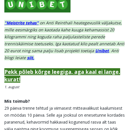
"Meistrite tehas"
on Anti Reinthali heategevuslik väljakutse,
mille eesmärgiks on kaotada kahe kuuga kehamassist 20
kilogrammi ning koguda raha paljulasteliste perede
trenniskäimise toetuseks. Iga kaotatud kilo pealt annetab Anti
20 eurot ning sama palju lisab projekti toetaja
Unibet
. Anti
blogi leiate
siit.
Pekk põleb kõrge leegiga, aga kaal ei lange,
kurat!
1. august
Mis toimub?
29 päeva trenne tehtud ja viimasest mitteavalikust kaalumisest
on möödas 10 päeva. Selle aja jooksul on enesetunne kordades
paranenud, kehavormid hakkavad kogunenud rasva alt taas
välja paistma ning koormuse suurenemisega seoses on kõik