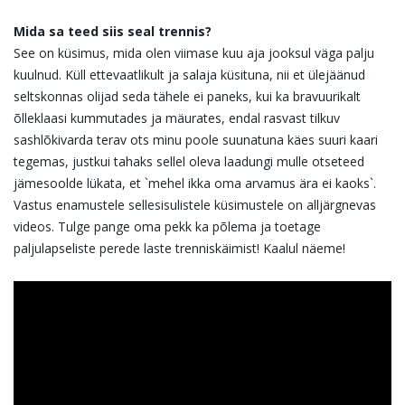
Mida sa teed siis seal trennis?
See on küsimus, mida olen viimase kuu aja jooksul väga palju
kuulnud. Küll ettevaatlikult ja salaja küsituna, nii et ülejäänud
seltskonnas olijad seda tähele ei paneks, kui ka bravuurikalt
õlleklaasi kummutades ja mäurates, endal rasvast tilkuv
sashlõkivarda terav ots minu poole suunatuna käes suuri kaari
tegemas, justkui tahaks sellel oleva laadungi mulle otseteed
jämesoolde lükata, et `mehel ikka oma arvamus ära ei kaoks`.
Vastus enamustele sellesisulistele küsimustele on alljärgnevas
videos. Tulge pange oma pekk ka põlema ja toetage
paljulapseliste perede laste trenniskäimist! Kaalul näeme!