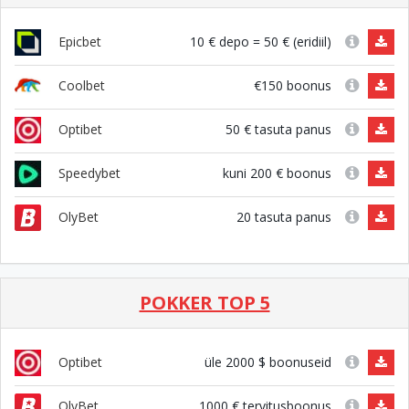
10 € depo = 50 € (eridiil)
Epicbet
€150 boonus
Coolbet
50 € tasuta panus
Optibet
kuni 200 € boonus
Speedybet
20 tasuta panus
OlyBet
POKKER TOP 5
üle 2000 $ boonuseid
Optibet
1000 € tervitusboonus
OlyBet