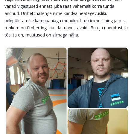
vanad vigastused ennast juba taas vähemalt korra tunda
andnud. Unibetchallenge nime kandva heategevusliku
pekipõletamise kampaaniaga muudkui liitub inimesi ning järjest
rohkem on ümberringi kuulda tunnustavaid sõnu ja naeratusi. Ja
tõsi ta on, muutused on silmaga näha.