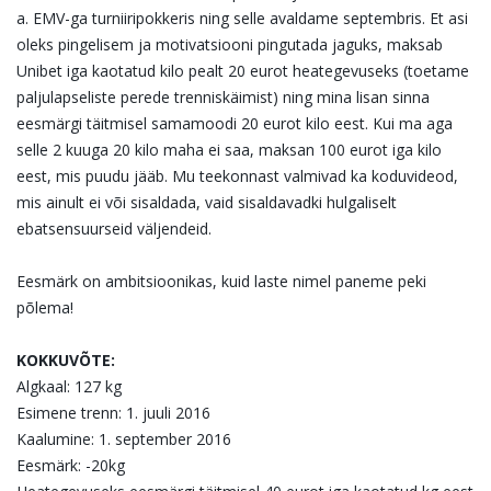
a. EMV-ga turniiripokkeris ning selle
avaldame septembris. Et asi
oleks pingelisem ja motivatsiooni pingutada jaguks, maksab
Unibet iga
kaotatud kilo pealt 20 eurot heategevuseks (toetame
paljulapseliste perede trenniskäimist) ning
mina lisan sinna
eesmärgi täitmisel samamoodi 20 eurot kilo eest. Kui ma aga
selle 2 kuuga 20 kilo
maha ei saa, maksan 100 eurot iga kilo
eest, mis puudu jääb. Mu teekonnast valmivad ka
koduvideod,
mis ainult ei või sisaldada, vaid sisaldavadki hulgaliselt
ebatsensuurseid väljendeid.
Eesmärk on ambitsioonikas, kuid laste nimel paneme peki
põlema!
KOKKUVÕTE:
Algkaal: 127 kg
Esimene trenn: 1. juuli 2016
Kaalumine: 1. september 2016
Eesmärk: -20kg