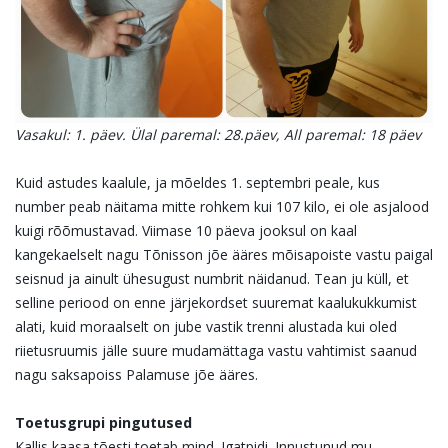
Vasakul: 1. päev. Ülal paremal: 28.päev, All paremal: 18 päev
Kuid astudes kaalule, ja mõeldes 1. septembri peale, kus
number peab näitama mitte rohkem kui 107 kilo, ei ole asjalood
kuigi rõõmustavad. Viimase 10 päeva jooksul on kaal
kangekaelselt nagu Tõnisson jõe ääres mõisapoiste vastu paigal
seisnud ja ainult ühesugust numbrit näidanud. Tean ju küll, et
selline periood on enne järjekordset suuremat kaalukukkumist
alati, kuid moraalselt on jube vastik trenni alustada kui oled
riietusruumis jälle suure mudamättaga vastu vahtimist saanud
nagu saksapoiss Palamuse jõe ääres.
Toetusgrupi pingutused
Kallis kaasa tõesti toetab mind. Igatpidi. Innustunud mu