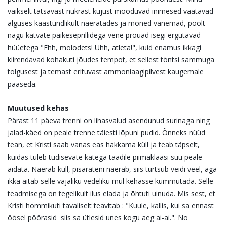
vaikselt tatsavast nukrast kujust mööduvad inimesed vaatavad
alguses kaastundlikult naeratades ja mõned vanemad, poolt
nägu katvate päikeseprillidega vene prouad isegi ergutavad
hüüetega "Ehh, molodets! Uhh, atleta!", kuid enamus ikkagi
kiirendavad kohakuti jõudes tempot, et sellest töntsi sammuga
tolgusest ja temast erituvast ammoniaagipilvest kaugemale
pääseda.
Muutused kehas
Pärast 11 päeva trenni on lihasvalud asendunud surinaga ning
jalad-käed on peale trenne täiesti lõpuni pudid. Õnneks nüüd
tean, et Kristi saab vanas eas hakkama küll ja teab täpselt,
kuidas tuleb tudisevate kätega taadile piimaklaasi suu peale
aidata. Naerab küll, pisarateni naerab, siis turtsub veidi veel, aga
ikka aitab selle vajaliku vedeliku mul kehasse kummutada. Selle
teadmisega on tegelikult ilus elada ja õhtuti uinuda. Mis sest, et
Kristi hommikuti tavaliselt teavitab : "Kuule, kallis, kui sa ennast
öösel pöörasid siis sa ütlesid unes kogu aeg ai-ai.". No