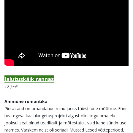
Jalutuskäik rannas
12. juuli
Ammune romantika
Pirita rand on omandanud minu jaoks täiesti uue mõõtme. Enne
heategeva kaalulangetusprojekti algust olin kogu oma elu
jooksul seal olnud teadlikult ja mõtestatult vaid kahe sündmuse
raames. Värskem neist oli seriaali Mustad Lesed võtteperiood,