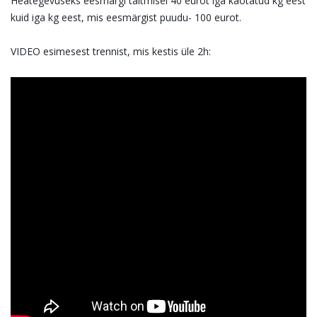
Heategevuseks eesmärgi täitmisel 40 eurot iga kaotatud kg eest
kuid iga kg eest, mis eesmärgist
puudu- 100 eurot.
VIDEO esimesest trennist, mis kestis üle 2h: