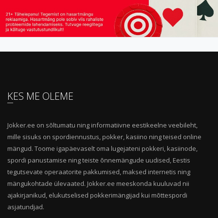
KES ME OLEME
Jokker.ee on sõltumatu ning informatiivne eestikeelne veebileht,
mille sisuks on spordiennustus, pokker, kasiino ning teised online
mängud. Toome igapäevaselt oma lugejateni pokkeri, kasiinode,
spordi panustamise ning teiste õnnemängude uudised, Eestis
tegutsevate operaatorite pakkumised, maksed internetis ning
mängukohtade ülevaated. Jokker.ee meeskonda kuuluvad nii
ajakirjanikud, elukutselised pokkerimängijad kui mõttespordi
asjatundjad.