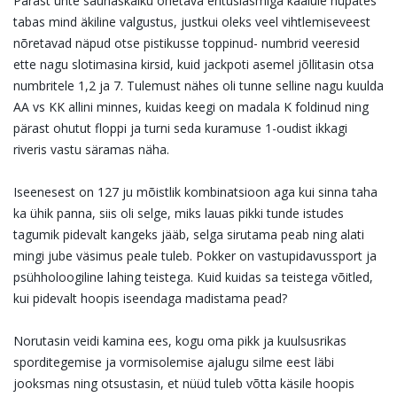
Pärast ühte saunaskäiku õhetava entusiasmiga kaalule hüpates
tabas mind äkiline valgustus, justkui
oleks veel vihtlemiseveest
nõretavad näpud otse pistikusse toppinud- numbrid veeresid
ette nagu
slotimasina kirsid, kuid jackpoti asemel jõllitasin otsa
numbritele 1,2 ja 7. Tulemust nähes oli tunne
selline nagu kuulda
AA vs KK allini minnes, kuidas keegi on madala K foldinud ning
pärast ohutut
floppi ja turni seda kuramuse 1-oudist ikkagi
riveris vastu säramas näha.
Iseenesest on 127 ju mõistlik kombinatsioon aga kui sinna taha
ka ühik panna, siis oli selge, miks
lauas pikki tunde istudes
tagumik pidevalt kangeks jääb, selga sirutama peab ning alati
mingi jube
väsimus peale tuleb. Pokker on vastupidavussport ja
psühholoogiline lahing teistega. Kuid kuidas sa
teistega võitled,
kui pidevalt hoopis iseendaga madistama pead?
Norutasin veidi kamina ees, kogu oma pikk ja kuulsusrikas
sporditegemise ja vormisolemise ajalugu
silme eest läbi
jooksmas ning otsustasin, et nüüd tuleb võtta käsile hoopis