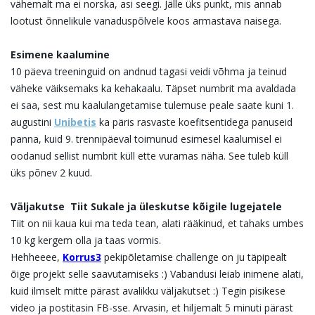
vähemalt ma ei norska, asi seegi. Jälle üks punkt, mis annab
lootust õnnelikule vanaduspõlvele koos armastava naisega.
Esimene kaalumine
10 päeva treeninguid on andnud tagasi veidi võhma ja teinud
väheke väiksemaks ka kehakaalu. Täpset numbrit ma avaldada
ei saa, sest mu kaalulangetamise tulemuse peale saate kuni 1.
augustini
Unibet
is
ka päris rasvaste koefitsentidega panuseid
panna, kuid 9. trennipäeval toimunud esimesel kaalumisel ei
oodanud sellist numbrit küll ette vuramas näha. See tuleb küll
üks põnev 2 kuud.
Väljakutse Tiit Sukale ja üleskutse kõigile lugejatele
Tiit on nii kaua kui ma teda tean, alati rääkinud, et tahaks umbes
10 kg kergem olla ja taas vormis.
Hehheeee,
Korrus3
pekipõletamise challenge on ju täpipealt
õige projekt selle saavutamiseks :) Vabandusi leiab inimene alati,
kuid ilmselt mitte pärast avalikku väljakutset :) Tegin pisikese
video ja postitasin FB-sse. Arvasin, et hiljemalt 5 minuti pärast