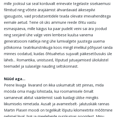
mille jooksul sai seal korduvalt erinevate tegelaste sisekaemusi
filmitud ning võtete ärajäämist ähvardavaid äikesepilvi
igasuguste, vaid produtsentidele teada olevate imevahenditega
eemale aetud. Teine oli üks ammune reede õhtu vastu
esmaspäeva, mille käigus ka paar pudelit veini sai ära joodud
ning seejärel ühe valge veini lembese kuulsa vanema
generatsiooni näitleja ning ühe lumivalgete juustega uuema
põlvkonna teatrikunstnikuga koos mingil imelikul põhjusel randa
minnes oodatud, kuidas õhtuahetus sujuvalt päikesetõusuks üle
läheb... Romantika, unistused, lõputud jutuajamised üliolulistel
teemadel ja sulaselge nauding seltskonnast.
Nüüd aga...
Peene liivaga liivarand on ikka uskumatult sitt pinnas, mida
mööda oma magu lohistada, kui roomamisele õrnalt
sarnanevat abitut väänlemist saab kuidagi üldse mingiks
liikumiseks nimetada. Ausalt ja avameelselt- jalutuskäik rannas
Martin Plaseri moodi on tegelikult lõputu kilomeetrite mõõtmine
pehmel liival, higi ja meeleheide purskumas pooridest. Minu