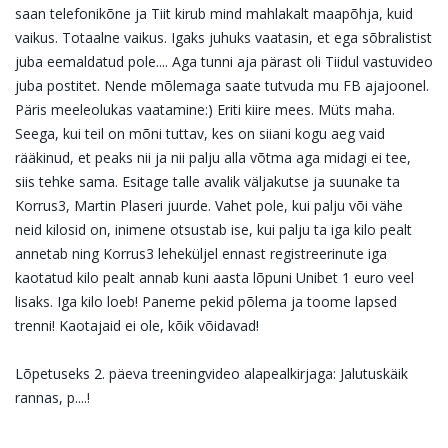
saan telefonikõne ja Tiit kirub mind mahlakalt maapõhja, kuid
vaikus. Totaalne vaikus. Igaks juhuks vaatasin, et ega sõbralistist
juba eemaldatud pole.... Aga tunni aja pärast oli Tiidul vastuvideo
juba postitet. Nende mõlemaga saate tutvuda mu FB ajajoonel.
Päris meeleolukas vaatamine:) Eriti kiire mees. Müts maha.
Seega, kui teil on mõni tuttav, kes on siiani kogu aeg vaid
rääkinud, et peaks nii ja nii palju alla võtma aga midagi ei tee,
siis tehke sama. Esitage talle avalik väljakutse ja suunake ta
Korrus3, Martin Plaseri juurde. Vahet pole, kui palju või vähe
neid kilosid on, inimene otsustab ise, kui palju ta iga kilo pealt
annetab ning Korrus3 leheküljel ennast registreerinute iga
kaotatud kilo pealt annab kuni aasta lõpuni Unibet 1 euro veel
lisaks. Iga kilo loeb! Paneme pekid põlema ja toome lapsed
trenni! Kaotajaid ei ole, kõik võidavad!
Lõpetuseks 2. päeva treeningvideo alapealkirjaga: Jalutuskäik
rannas, p....!