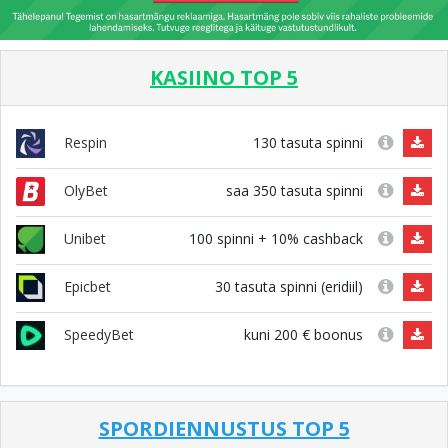
KASIINO TOP 5
130 tasuta spinni
Respin
saa 350 tasuta spinni
OlyBet
100 spinni + 10% cashback
Unibet
30 tasuta spinni (eridiil)
Epicbet
kuni 200 € boonus
SpeedyBet
SPORDIENNUSTUS TOP 5