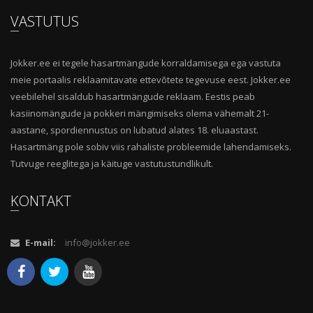
VASTUTUS
Jokker.ee ei tegele hasartmängude korraldamisega ega vastuta
meie portaalis reklaamitavate ettevõtete tegevuse eest. Jokker.ee
veebilehel sisaldub hasartmängude reklaam. Eestis peab
kasiinomängude ja pokkeri mängimiseks olema vähemalt 21-
aastane, spordiennustus on lubatud alates 18. eluaastast.
Hasartmäng pole sobiv viis rahaliste probleemide lahendamiseks.
Tutvuge reeglitega ja käituge vastutustundlikult.
KONTAKT
E-mail:
info@jokker.ee