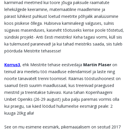
karmimad meetmed kui
toore jõuga paksude raamatute
lehekülgede keeramine, matemaatiline maadlemine ja
pärast
lühikest puhkust loetud meetrite põhjalik analüüsimine
koos pisikese õllega. Hubiseva kaminaleegi
valguses, sulnis
sügavas masenduses, kaseviht tõotuseks kerise poole tõstetud,
sündiski projekt- Anti
Eesti meistriks! Keha tagasi vormi, küll siis
ka tulemused paranevad! Ja kui tahad meistriks saada, siis
tuleb
pöörduda Meistrite tehasesse!
Korrus3
, ehk Meistrite tehase eestvedaja
Martin Plaser
on
teinud ära meeletu töö maadluse
edendamisel ja laste ning
noorte tänavatelt trenni toomisel. Räämas tööstushoonest on
saanud Eesti
suurim maadlussaal, kus treenivad praegused
meistrid ja treenitakse tulevasi. Kuna tahan
Kopenhaageni
Unibet Openiks (26-29 august) juba palju paremas vormis olla
kui praegu, sai käed
löödud hullumeelse eesmärgi peale: 2
kuuga 20kg alla!
See on mu esimene eesmärk, pikemaajalisem on seotud 2017