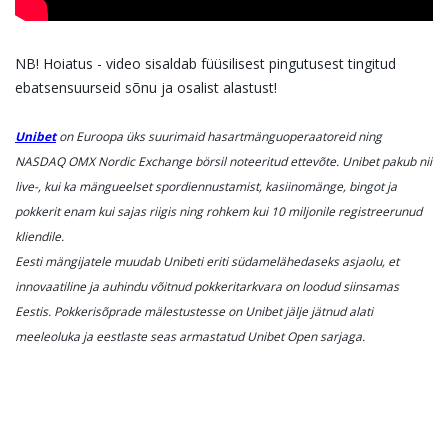
NB! Hoiatus - video sisaldab füüsilisest pingutusest tingitud
ebatsensuurseid sõnu ja osalist alastust!
Unibet
on Euroopa üks suurimaid hasartmänguoperaatoreid ning
NASDAQ OMX Nordic Exchange börsil noteeritud ettevõte. Unibet pakub nii
live-, kui ka mängueelset spordiennustamist, kasiinomänge, bingot ja
pokkerit enam kui sajas riigis ning rohkem kui 10 miljonile registreerunud
kliendile.
Eesti mängijatele muudab Unibeti eriti südamelähedaseks asjaolu, et
innovaatiline ja auhindu võitnud pokkeritarkvara on loodud siinsamas
Eestis. Pokkerisõprade mälestustesse on Unibet jälje jätnud alati
meeleoluka ja eestlaste seas armastatud Unibet Open sarjaga.