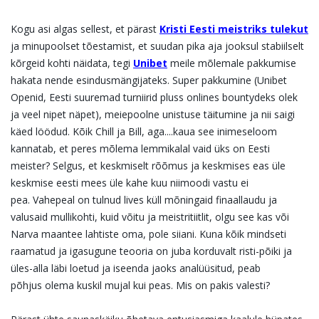
Kogu asi algas sellest, et pärast
Kristi Eesti meistriks tulekut
ja minupoolset tõestamist, et suudan
pika aja jooksul stabiilselt
kõrgeid kohti näidata, tegi
Unibet
meile mõlemale pakkumise
hakata
nende esindusmängijateks. Super pakkumine (Unibet
Openid, Eesti suuremad turniirid pluss onlines
bountydeks olek
ja veel nipet näpet), meiepoolne unistuse täitumine ja nii saigi
käed löödud. Kõik
Chill ja Bill, aga....
kaua see inimeseloom
kannatab, et peres mõlema lemmikalal vaid üks on Eesti
meister? Selgus, et
keskmiselt rõõmus ja keskmises eas üle
keskmise eesti mees üle kahe kuu niimoodi vastu ei
pea.
Vahepeal on tulnud lives küll mõningaid finaallaudu ja
valusaid mullikohti, kuid võitu ja meistritiitlit,
olgu see kas või
Narva maantee lahtiste oma, pole siiani. Kuna kõik mindseti
raamatud ja igasugune
teooria on juba korduvalt risti-põiki ja
üles-alla läbi loetud ja iseenda jaoks analüüsitud, peab
põhjus
olema kuskil mujal kui peas. Mis on pakis valesti?