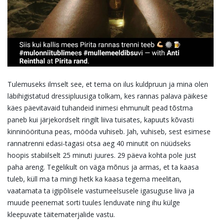
Tulemuseks ilmselt see, et tema on ilus kuldpruun ja mina olen
läbihigistatud dressipluusiga tolkam, kes rannas palava päikese
käes päevitavaid tuhandeid inimesi ehmunult pead tõstma
paneb kui järjekordselt ringilt liiva tuisates, kapuuts kõvasti
kinninöörituna peas, mööda vuhiseb. Jah, vuhiseb, sest esimese
rannatrenni edasi-tagasi otsa aeg 40 minutit on nüüdseks
hoopis stabiilselt 25 minuti juures. 29 päeva kohta pole just
paha areng. Tegelikult on väga mõnus ja armas, et ta kaasa
tuleb, küll ma ta mingi hetk ka kaasa tegema meelitan,
vaatamata ta igipõlisele vastumeelsusele igasuguse liiva ja
muude peenemat sorti tuules lenduvate ning ihu külge
kleepuvate täitematerjalide vastu.