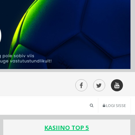
LOGI SISSE
KASIINO TOP 5