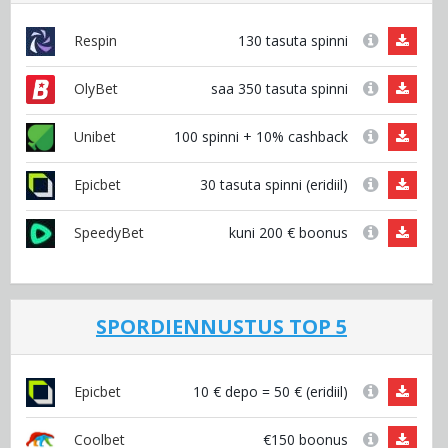
130 tasuta spinni
Respin
saa 350 tasuta spinni
OlyBet
100 spinni + 10% cashback
Unibet
30 tasuta spinni (eridiil)
Epicbet
kuni 200 € boonus
SpeedyBet
SPORDIENNUSTUS TOP 5
10 € depo = 50 € (eridiil)
Epicbet
€150 boonus
Coolbet