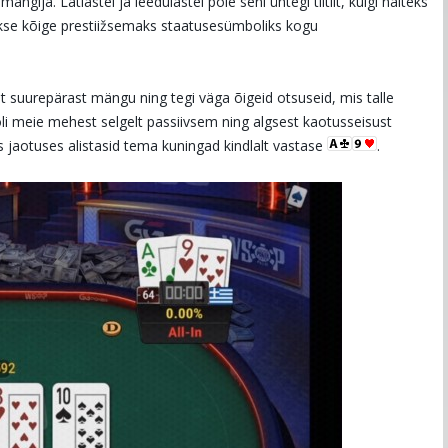
ija. Lätlastel ja leedulastel pole seni ühtegi tiitlit, kuigi näiteks
kse kõige prestiižsemaks staatusesümboliks kogu
lt suurepärast mängu ning tegi väga õigeid otsuseid, mis talle
li meie mehest selgelt passiivsem ning algsest kaotusseisust
s jaotuses alistasid tema kuningad kindlalt vastase
.