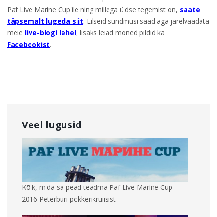
Paf Live Marine Cup'ile ning millega üldse tegemist on,
saate
täpsemalt lugeda siit
. E
ilseid sündmusi saad aga järelvaadata
meie
live-blogi lehel
, lisaks leiad mõned pildid ka
Facebookist
.
Veel lugusid
Kõik, mida sa pead teadma Paf Live Marine Cup
2016 Peterburi pokkerikruiisist