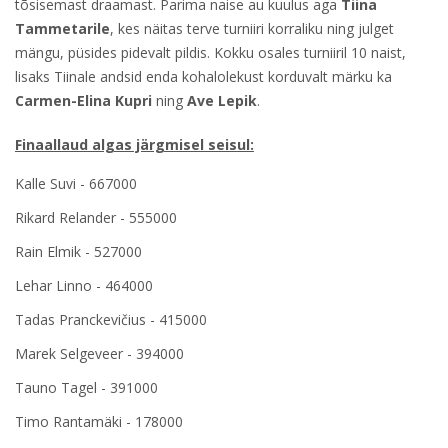
tõsisemast draamast. Parima naise au kuulus aga
Tiina
Tammetarile
, kes näitas terve turniiri korraliku ning julget
mängu, püsides pidevalt pildis. Kokku osales turniiril 10 naist,
lisaks Tiinale andsid enda kohalolekust korduvalt märku ka
Carmen-Elina Kupri
ning
Ave Lepik
.
Finaallaud algas järgmisel seisul:
Kalle Suvi - 667000
Rikard Relander - 555000
Rain Elmik - 527000
Lehar Linno - 464000
Tadas Pranckevičius - 415000
Marek Selgeveer - 394000
Tauno Tagel - 391000
Timo Rantamäki - 178000