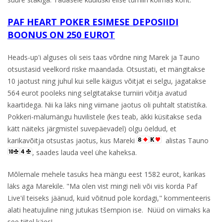
PAF HEART POKER ESIMESE DEPOSIIDI
BOONUS ON 250 EUROT
Heads-up'i alguses oli seis taas võrdne ning Marek ja Tauno
otsustasid veelkord riske maandada. Otsustati, et mängitakse
10 jaotust ning juhul kui selle käigus võitjat ei selgu, jagatakse
564 eurot pooleks ning selgitatakse turniiri võitja avatud
kaartidega. Nii ka läks ning viimane jaotus oli puhtalt statistika.
Pokkeri-mälumängu huvilistele (kes teab, äkki küsitakse seda
kätt näiteks järgmistel suvepäevadel) olgu öeldud, et
karikavõitja otsustas jaotus, kus Mareki
alistas Tauno
, saades lauda veel ühe kaheksa.
Mõlemale mehele tasuks hea mängu eest 1582 eurot, karikas
läks aga Marekile. "Ma olen vist mingi neli või viis korda Paf
Live'il teiseks jäänud, kuid võitnud pole kordagi," kommenteeris
alati heatujuline ning jutukas tšempion ise. Nüüd on viimaks ka
see tiitel käes!