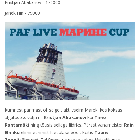
Kristjan Abakanov - 172000
Janek Hin - 79000
Kümnest parimast oli selgelt aktiivseim Marek, kes koksas
algatuseks välja nii
Kristjan Abakanovi
kui
Timo
Rantamäki
ning tõusis sellega liidriks. Pärast vanameister
Rain
Elmiku
elimineerimist leedulase poolt koitis
Tauno
Tageli
tähetund. Tal õnnestus saada kahes järjestikuses