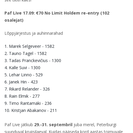
Paf Live 17.09: €70
No Limit Holdem re-entry (102
osalejat)
Lõppjärjestus ja auhinnarahad
1. Marek Selgeveer - 1582
2. Tauno Tagel - 1582
3. Tadas Pranckevičius - 1300
4. Kalle Suvi - 1300
5. Lehar Linno - 529
6. Janek Hin - 423
7. Rikard Relander - 326
8. Rain Elmik - 277
9. Timo Rantamäki - 236
10. Kristjan Abakanov - 211
Paf Live jätkub
29.-31. septembril
juba merel, Peterburgi
suunduval kruiisilaeval. Kuidas pääseda kord aastas toimuvale