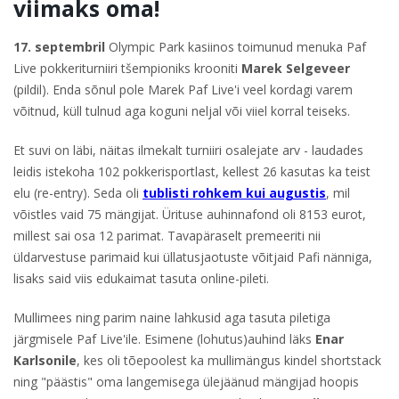
viimaks oma!
17. septembril
Olympic Park kasiinos toimunud menuka Paf
Live pokkeriturniiri tšempioniks krooniti
Marek Selgeveer
(pildil). Enda sõnul pole Marek Paf Live'i veel kordagi varem
võitnud, küll tulnud aga koguni neljal või viiel korral teiseks.
Et suvi on läbi, näitas ilmekalt turniiri osalejate arv - laudades
leidis istekoha 102 pokkerisportlast, kellest 26 kasutas ka teist
elu (re-entry). Seda oli
tublisti rohkem kui augustis
, mil
võistles vaid 75 mängijat. Ürituse auhinnafond oli 8153 eurot,
millest sai osa 12 parimat. Tavapäraselt premeeriti nii
üldarvestuse parimaid kui üllatusjaotuste võitjaid Pafi nänniga,
lisaks said viis edukaimat tasuta online-pileti.
Mullimees ning parim naine lahkusid aga tasuta piletiga
järgmisele Paf Live'ile. Esimene (lohutus)auhind läks
Enar
Karlsonile
, kes oli tõepoolest ka mullimängus kindel shortstack
ning "päästis" oma langemisega ülejäänud mängijad hoopis