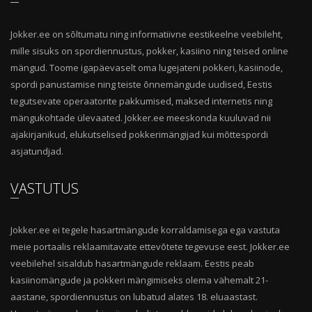
Jokker.ee on sõltumatu ning informatiivne eestikeelne veebileht,
mille sisuks on spordiennustus, pokker, kasiino ning teised online
mängud. Toome igapäevaselt oma lugejateni pokkeri, kasiinode,
spordi panustamise ning teiste õnnemängude uudised, Eestis
tegutsevate operaatorite pakkumised, maksed internetis ning
mängukohtade ülevaated. Jokker.ee meeskonda kuuluvad nii
ajakirjanikud, elukutselised pokkerimängijad kui mõttespordi
asjatundjad.
VASTUTUS
Jokker.ee ei tegele hasartmängude korraldamisega ega vastuta
meie portaalis reklaamitavate ettevõtete tegevuse eest. Jokker.ee
veebilehel sisaldub hasartmängude reklaam. Eestis peab
kasiinomängude ja pokkeri mängimiseks olema vähemalt 21-
aastane, spordiennustus on lubatud alates 18. eluaastast.