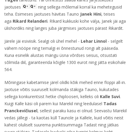
jaotuses
ning sellega mõlemal korral ka mehetegusid
teha. Esimeses jaotuses hävitas Tauno
Janek Hini
, teises
aga
Rikard Relanderi
. RIkard kukkuski kohe välja, Janek jäi aga
ülishordiks ning langes juba järgmises jaotuses pärast Rikardit.
Järele jäi esiviisik. Sealgi oli ühel mehel -
Lehar Linnol
- selgelt
vähem nööpe ning temalgi ei õnnestunud rongi alt pääseda.
Kuna esinelik alustas mängu üsna võrdses seisus, otsustati
sõlmida diil, garanteerida kõigile 1300 eurot ning jätta esikohale
564.
Mõningase kabetamise järel olidki kõik mehed enne floppi all-in.
Jaotuse võitis suuruselt kolmanda stäkiga Tauno, kukutades
sellega konkurentsist hetke chiplooseri, kelleks oli
Kalle Suvi
.
Kuigi Kalle käsi oli parem kui Marekil ning leedulasel
Tadas
Pranckevičiusel
, sellest paraku kasu ei olnud. Seevastu Marekil
vedas jällegi - ta kaotas küll Taunole ja Kallele, kuid võitis neist
kahest oluliselt suurema punktisummaga Tadast ning jätkas
suure stäkiga. Tadasele kuuluski eilse turniiri kolmas koht.