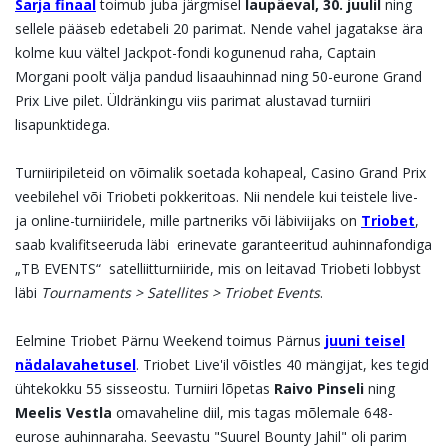
Sarja finaal
toimub juba järgmisel
laupäeval, 30. juulil
ning
sellele pääseb edetabeli 20 parimat. Nende vahel jagatakse ära
kolme kuu vältel Jackpot-fondi kogunenud raha, Captain
Morgani poolt välja pandud lisaauhinnad ning 50-eurone Grand
Prix Live pilet. Üldränkingu viis parimat alustavad turniiri
lisapunktidega.
Turniiripileteid on võimalik soetada kohapeal, Casino Grand Prix
veebilehel või Triobeti pokkeritoas. Nii nendele kui teistele live-
ja online-turniiridele, mille partneriks või läbiviijaks on
Triobet
,
saab kvalifitseeruda läbi erinevate garanteeritud auhinnafondiga
„TB EVENTS“ satelliitturniiride, mis on leitavad Triobeti lobbyst
läbi
Tournaments > Satellites > Triobet Events
.
Eelmine Triobet Pärnu Weekend toimus Pärnus
juuni teisel
nädalavahetusel
. Triobet Live'il võistles 40 mängijat, kes tegid
ühtekokku 55 sisseostu. Turniiri lõpetas
Raivo Pinseli
ning
Meelis Vestla
omavaheline diil, mis tagas mõlemale 648-
eurose auhinnaraha. Seevastu "Suurel Bounty Jahil" oli parim