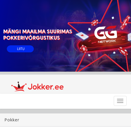
Toggl
navig
Pokker