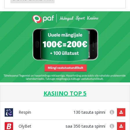
KASIINO TOP 5
130 tasuta spinni
Respin
saa 350 tasuta spinni
OlyBet