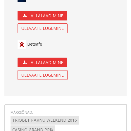
ALLALAADIMINE
ÜLEVAATE LUGEMINE
Betsafe
ALLALAADIMINE
ÜLEVAATE LUGEMINE
MÄRKSÕNAD:
TRIOBET PÄRNU WEEKEND 2016
CASINO GRAND PRIX