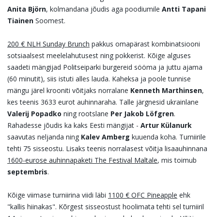
Anita Björn
, kolmandana jõudis aga poodiumile
Antti Tapani
Tiainen
Soomest.
200 € NLH Sunday Brunch
pakkus omapärast kombinatsiooni
sotsiaalsest meelelahutusest ning pokkerist. Kõige alguses
saadeti mängijad Politseiparki burgereid sööma ja juttu ajama
(60 minutit), siis istuti alles lauda. Kaheksa ja poole tunnise
mängu järel krooniti võitjaks norralane
Kenneth Marthinsen
,
kes teenis 3633 eurot auhinnaraha. Talle järgnesid ukrainlane
Valerij Popadko
ning rootslane
Per Jakob Löfgren
.
Rahadesse jõudis ka kaks Eesti mängijat -
Artur Külanurk
saavutas neljanda ning
Kalev Amberg
kuuenda koha. Turniirile
tehti 75 sisseostu. Lisaks teenis norralasest võitja lisaauhinnana
1600-eurose auhinnapaketi The Festival Maltale
, mis toimub
septembris
.
Kõige viimase turniirina viidi läbi
1100 € OFC Pineapple
ehk
"kallis hiinakas". Kõrgest sisseostust hoolimata tehti sel turniiril