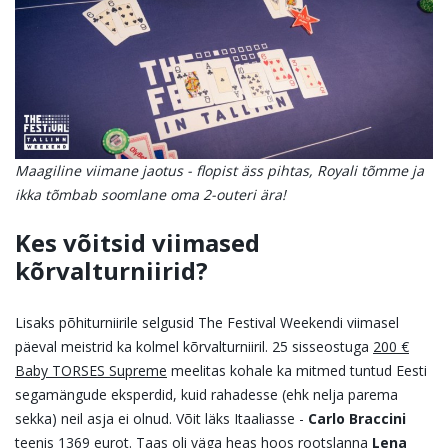
Maagiline viimane jaotus - flopist äss pihtas, Royali tõmme ja
ikka tõmbab soomlane oma 2-outeri ära!
Kes võitsid viimased
kõrvalturniirid?
Lisaks põhiturniirile selgusid The Festival Weekendi viimasel
päeval meistrid ka kolmel kõrvalturniiril. 25 sisseostuga
200 €
Baby TORSES Supreme
meelitas kohale ka mitmed tuntud Eesti
segamängude eksperdid, kuid rahadesse (ehk nelja parema
sekka) neil asja ei olnud. Võit läks Itaaliasse -
Carlo Braccini
teenis 1369 eurot. Taas oli väga heas hoos rootslanna
Lena