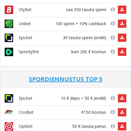
saa 350 tasuta spinni
OlyBet
100 spinni + 10% cashback
Unibet
30 tasuta spinni (eridiil)
Epicbet
kuni 200 € boonus
SpeedyBet
SPORDIENNUSTUS TOP 5
10 € depo = 50 € (eridiil)
Epicbet
€150 boonus
Coolbet
50 € tasuta panus
Optibet