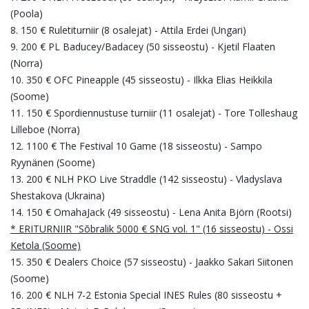
(Poola)
8. 150 € Ruletiturniir (8 osalejat) - Attila Erdei (Ungari)
9. 200 € PL Baducey/Badacey (50 sisseostu) - Kjetil Flaaten
(Norra)
10. 350 € OFC Pineapple (45 sisseostu) - Ilkka Elias Heikkila
(Soome)
11. 150 € Spordiennustuse turniir (11 osalejat) - Tore Tolleshaug
Lilleboe (Norra)
12. 1100 € The Festival 10 Game (18 sisseostu) - Sampo
Ryynänen (Soome)
13. 200 € NLH PKO Live Straddle (142 sisseostu) - Vladyslava
Shestakova (Ukraina)
14. 150 € OmahaJack (49 sisseostu) - Lena Anita Björn (Rootsi)
* ERITURNIIR "Sõbralik 5000 € SNG vol. 1" (16 sisseostu) - Ossi
Ketola (Soome)
15. 350 € Dealers Choice (57 sisseostu) - Jaakko Sakari Siitonen
(Soome)
16. 200 € NLH 7-2 Estonia Special INES Rules (80 sisseostu +