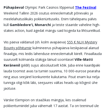
Pühapäeval
Olympic Park Casinos lõppenud
The Festival
Weekend Tallinn 2026 osutus enneolematult põnevaks ja
meelelahutuslikuks pokkeriürituseks. Enim tähelepanu pälvis
küll
Gambledore'i, Monarchi
ja teiste staaride vaheline high-
stakes action, kuid ägedat mängu said kogeda ka lihtsurelikud.
Viis päeva väldanud (sh. kolm avapäeva)
555 € NLH Mystery
Bounty põhiturniir
kulmineerus pühapäeva keskpäeval alanud
finaaliga, mis leidis lahenduse enneolematult kiirelt. Finaallauda
suuruselt kolmanda stäkiga läinud soomlasel
Ville-Matti
Keränenil
(pildil) sujus absoluutselt kõik. Juba enne kaardipaki
lauda toomist avas ta turniiri suurima, 10 000-eurose pearaha
ning asus seejärel konkurente kukutama. Pisut enam kui nelja
tunniga oligi kõik läbi, seejuures vältas heads-up kõigest ühe
jaotuse.
Värske tšempion on staažikas mängija, kes osalenud
pokkeriturniiridel juba vähemalt 17 aastat. Ta on teeninud üle