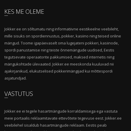
KES ME OLEME
Jokker.ee on sõltumatu ning informatiivne eestikeelne veebileht,
mille sisuks on spordiennustus, pokker, kasiino ning teised online
mängud. Toome igapäevaselt oma lugejateni pokkeri, kasiinode,
spordi panustamise ning teiste õnnemängude uudised, Eestis
tegutsevate operaatorite pakkumised, maksed internetis ning
mängukohtade ülevaated. Jokker.ee meeskonda kuuluvad nii
ajakirjanikud, elukutselised pokkerimängijad kui mõttespordi
asjatundjad.
VASTUTUS
Jokker.ee ei tegele hasartmängude korraldamisega ega vastuta
meie portaalis reklaamitavate ettevõtete tegevuse eest. Jokker.ee
veebilehel sisaldub hasartmängude reklaam. Eestis peab