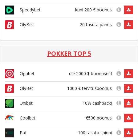
kuni 200 € boonus
Speedybet
20 tasuta panus
OlyBet
POKKER TOP 5
üle 2000 $ boonuseid
Optibet
1000 € tervitusboonus
OlyBet
10% cashback!
Unibet
€500 boonus
Coolbet
100 tasuta spinni
Paf