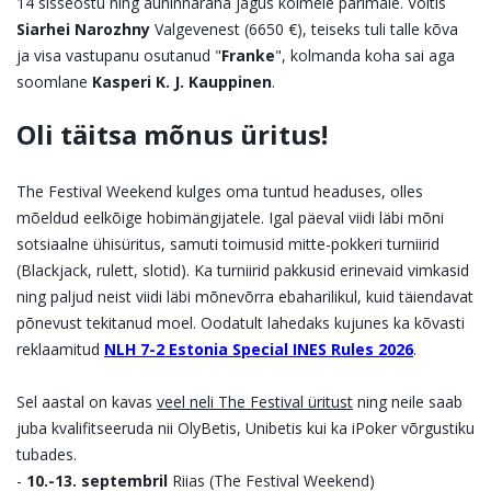
14 sisseostu ning auhinnaraha jagus kolmele parimale. Võitis
Siarhei Narozhny
Valgevenest (6650 €), teiseks tuli talle kõva
ja visa vastupanu osutanud "
Franke
", kolmanda koha sai aga
soomlane
Kasperi K. J. Kauppinen
.
Oli täitsa mõnus üritus!
The Festival Weekend kulges oma tuntud headuses, olles
mõeldud eelkõige hobimängijatele. Igal päeval viidi läbi mõni
sotsiaalne ühisüritus, samuti toimusid mitte-pokkeri turniirid
(Blackjack, rulett, slotid). Ka turniirid pakkusid erinevaid vimkasid
ning paljud neist viidi läbi mõnevõrra ebaharilikul, kuid täiendavat
põnevust tekitanud moel. Oodatult lahedaks kujunes ka kõvasti
reklaamitud
NLH 7-2 Estonia Special INES Rules 2026
.
Sel aastal on kavas
veel neli The Festival üritust
ning neile saab
juba kvalifitseeruda nii OlyBetis, Unibetis kui ka iPoker võrgustiku
tubades.
-
10.-13. septembril
Riias (The Festival Weekend)