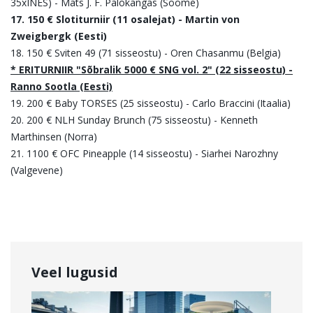
35xINES) - Mats J. F. Palokangas (Soome)
17. 150 € Slotiturniir (11 osalejat) - Martin von
Zweigbergk (Eesti)
18. 150 € Sviten 49 (71 sisseostu) - Oren Chasanmu (Belgia)
* ERITURNIIR "Sõbralik 5000 € SNG vol. 2" (22 sisseostu) -
Ranno Sootla (Eesti)
19. 200 € Baby TORSES (25 sisseostu) - Carlo Braccini (Itaalia)
20. 200 € NLH Sunday Brunch (75 sisseostu) - Kenneth
Marthinsen (Norra)
21. 1100 € OFC Pineapple (14 sisseostu) - Siarhei Narozhny
(Valgevene)
Veel lugusid