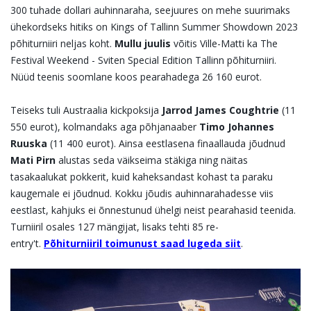
300 tuhade dollari auhinnaraha, seejuures on mehe suurimaks
ühekordseks hitiks on Kings of Tallinn Summer Showdown 2023
põhiturniiri neljas koht.
Mullu juulis
võitis Ville-Matti ka The
Festival Weekend - Sviten Special Edition Tallinn põhiturniiri.
Nüüd teenis soomlane koos pearahadega 26 160 eurot.
Teiseks tuli Austraalia kickpoksija
Jarrod James Coughtrie
(11
550 eurot), kolmandaks aga põhjanaaber
Timo Johannes
Ruuska
(11 400 eurot). Ainsa eestlasena finaallauda jõudnud
Mati Pirn
alustas seda väikseima stäkiga ning näitas
tasakaalukat pokkerit, kuid kaheksandast kohast ta paraku
kaugemale ei jõudnud. Kokku jõudis auhinnarahadesse viis
eestlast, kahjuks ei õnnestunud ühelgi neist pearahasid teenida.
Turniiril osales 127 mängijat, lisaks tehti 85 re-
entry't.
Põhiturniiril toimunust saad lugeda siit
.