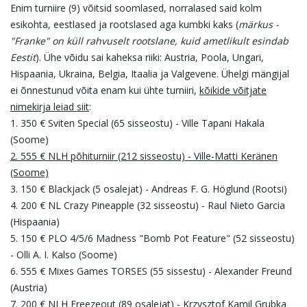
Enim turniire (9) võitsid soomlased, norralased said kolm
esikohta, eestlased ja rootslased aga kumbki kaks (
märkus -
"Franke" on küll rahvuselt rootslane, kuid ametlikult esindab
Eestit
). Ühe võidu sai kaheksa riiki: Austria, Poola, Ungari,
Hispaania, Ukraina, Belgia, Itaalia ja Valgevene. Ühelgi mängijal
ei õnnestunud võita enam kui ühte turniiri,
kõikide võitjate
nimekirja leiad siit
:
1. 350 € Sviten Special (65 sisseostu) - Ville Tapani Hakala
(Soome)
2. 555 € NLH põhiturniir (212 sisseostu) - Ville-Matti Keränen
(Soome)
3. 150 € Blackjack (5 osalejat) - Andreas F. G. Höglund (Rootsi)
4. 200 € NL Crazy Pineapple (32 sisseostu) - Raul Nieto Garcia
(Hispaania)
5. 150 € PLO 4/5/6 Madness "Bomb Pot Feature" (52 sisseostu)
- Olli A. I. Kalso (Soome)
6. 555 € Mixes Games TORSES (55 sissestu) - Alexander Freund
(Austria)
7. 200 € NLH Freezeout (89 osalejat) - Krzysztof Kamil Grubka