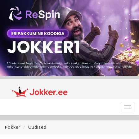
Toggl
navig
Pokker
Uudised