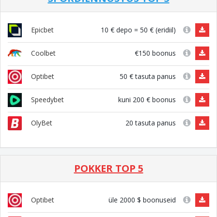
10 € depo = 50 € (eridiil)
Epicbet
€150 boonus
Coolbet
50 € tasuta panus
Optibet
kuni 200 € boonus
Speedybet
20 tasuta panus
OlyBet
POKKER TOP 5
üle 2000 $ boonuseid
Optibet