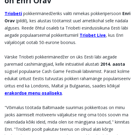
on Enri Orav
Triobeti
pokkerimänedžeriks valiti nimekas pokkeripersoon
Enri
Orav
(pildil), kes alustas töötamist uuel ametikohal selle nädala
alguses. Reede õhtul osaleb ta Triobeti esindusisikuna Eesti läbi
aegade populaarseimal pokkeriturniiril
Triobet Live
, kus Enri
väljalööjat ootab 50-eurone boonus.
Värske Triobeti pokkerimänedžer on üks Eesti läbi aegade
paremaid cashimängijaid, kelle initsiatiivil alustati
2014. aasta
sügisel populaarse Cash Game Festivali läbiviimist. Pärast kolme
edukat üritust Eestis tutvustas pokkeri rahamänge populariseeriv
üritus end ka Londonis, Maltal ja Bulgaarias, saades kõikjal
erakordse menu osaliseks
.
"Võimalus töötada Baltimaade suurimas pokkeritoas on minu
jaoks äärmiselt motiveeriv väljakutse ning oma töös soovin ma
rakendada kõiki ideid, mida olen ise mängijana saanud," kinnitas
Enri. "Triobeti poolt pakutav teenus on olnud alati kõrge