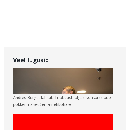
Veel lugusid
Andres Burget lahkub Triobetist, algas konkurss uue
pokkerimänedžeri ametikohale