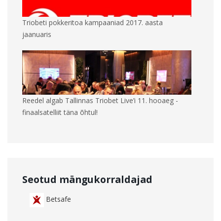
Triobeti pokkeritoa kampaaniad 2017. aasta
jaanuaris
Reedel algab Tallinnas Triobet Live’i 11. hooaeg -
finaalsatelliit täna õhtul!
Seotud mängukorraldajad
Betsafe