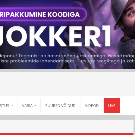
USTUS
VARIA
SUURED VÕIDUD
VIDEOD
LIVE