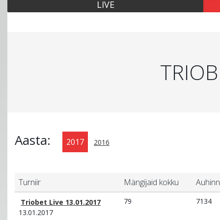
LIVE
TRIOB
Aasta:
2017
2016
Turniir
Mängijaid kokku
Auhinn
79
7134
Triobet Live 13.01.2017
13.01.2017