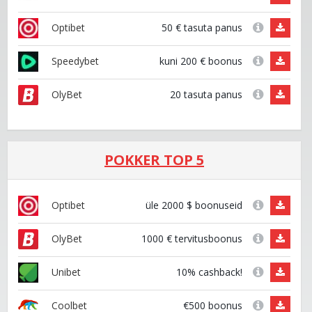
50 € tasuta panus
Optibet
kuni 200 € boonus
Speedybet
20 tasuta panus
OlyBet
POKKER TOP 5
üle 2000 $ boonuseid
Optibet
1000 € tervitusboonus
OlyBet
10% cashback!
Unibet
€500 boonus
Coolbet