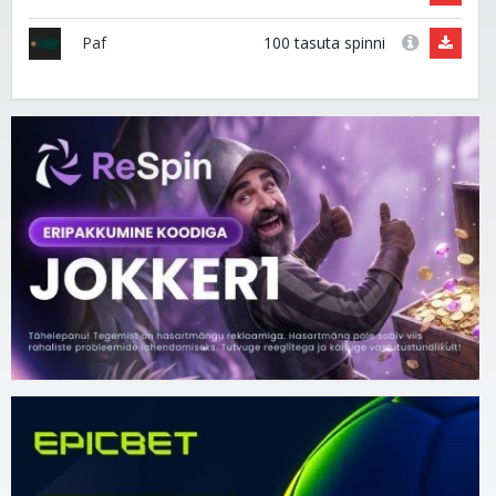
100 tasuta spinni
Paf