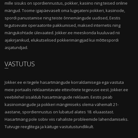
mille sisuks on spordiennustus, pokker, kasiino ning teised online
mängud. Toome igapäevaselt oma lugejateni pokkeri, kasiinode,
spordi panustamise ning teiste õnnemängude uudised, Eestis
tegutsevate operaatorite pakkumised, maksed internetis ning
mängukohtade ülevaated. Jokker.ee meeskonda kuuluvad nii
ajakirjanikud, elukutselised pokkerimängijad kui mõttespordi
asjatundjad.
VASTUTUS
Jokker.ee ei tegele hasartmängude korraldamisega ega vastuta
meie portaalis reklaamitavate ettevõtete tegevuse eest. Jokker.ee
veebilehel sisaldub hasartmängude reklaam. Eestis peab
kasiinomängude ja pokkeri mängimiseks olema vähemalt 21-
aastane, spordiennustus on lubatud alates 18. eluaastast.
Hasartmäng pole sobiv viis rahaliste probleemide lahendamiseks.
Tutvuge reeglitega ja käituge vastutustundlikult.