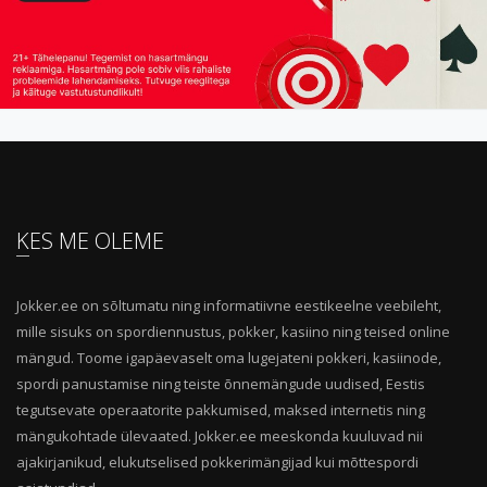
KES ME OLEME
Jokker.ee on sõltumatu ning informatiivne eestikeelne veebileht,
mille sisuks on spordiennustus, pokker, kasiino ning teised online
mängud. Toome igapäevaselt oma lugejateni pokkeri, kasiinode,
spordi panustamise ning teiste õnnemängude uudised, Eestis
tegutsevate operaatorite pakkumised, maksed internetis ning
mängukohtade ülevaated. Jokker.ee meeskonda kuuluvad nii
ajakirjanikud, elukutselised pokkerimängijad kui mõttespordi