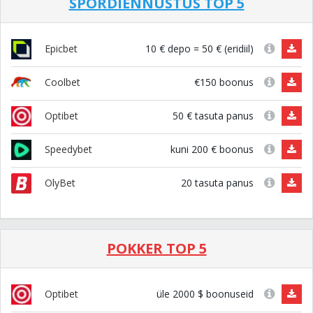
SPORDIENNUSTUS TOP 5
10 € depo = 50 € (eridiil)
Epicbet
€150 boonus
Coolbet
50 € tasuta panus
Optibet
kuni 200 € boonus
Speedybet
20 tasuta panus
OlyBet
POKKER TOP 5
üle 2000 $ boonuseid
Optibet