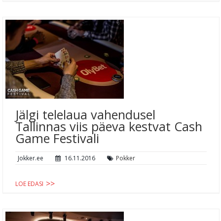
Jälgi telelaua vahendusel
Tallinnas viis päeva kestvat Cash
Game Festivali
Jokker.ee
16.11.2016
Pokker
LOE EDASI