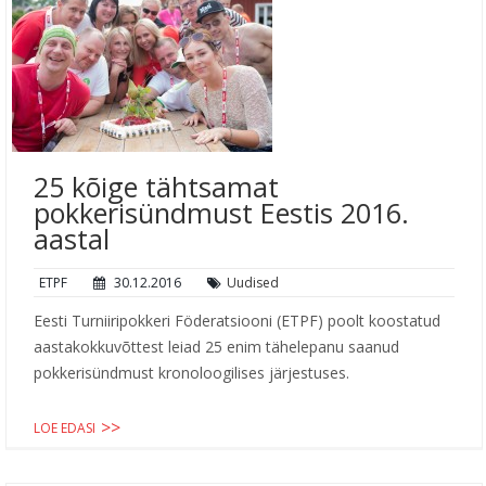
25 kõige tähtsamat
pokkerisündmust Eestis 2016.
aastal
ETPF
30.12.2016
Uudised
Eesti Turniiripokkeri Föderatsiooni (ETPF) poolt koostatud
aastakokkuvõttest leiad 25 enim tähelepanu saanud
pokkerisündmust kronoloogilises järjestuses.
LOE EDASI