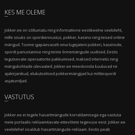
KES ME OLEME
Jokker.ee on sõltumatu ning informatiivne eestikeelne veebileht,
mille sisuks on spordiennustus, pokker, kasiino ning teised online
mängud. Toome igapäevaselt oma lugejateni pokkeri, kasiinode,
spordi panustamise ning teiste õnnemängude uudised, Eestis
tegutsevate operaatorite pakkumised, maksed internetis ning
mängukohtade ülevaated. Jokker.ee meeskonda kuuluvad nii
ajakirjanikud, elukutselised pokkerimängijad kui mõttespordi
asjatundjad.
VASTUTUS
Jokker.ee ei tegele hasartmängude korraldamisega ega vastuta
meie portaalis reklaamitavate ettevõtete tegevuse eest. Jokker.ee
veebilehel sisaldub hasartmängude reklaam. Eestis peab