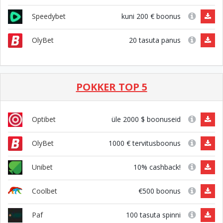
kuni 200 € boonus
Speedybet
20 tasuta panus
OlyBet
POKKER TOP 5
üle 2000 $ boonuseid
Optibet
1000 € tervitusboonus
OlyBet
10% cashback!
Unibet
€500 boonus
Coolbet
100 tasuta spinni
Paf