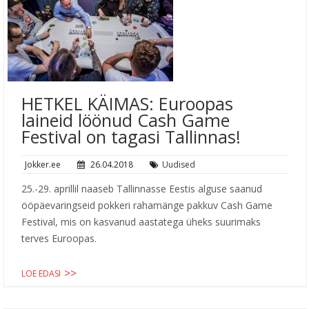
HETKEL KÄIMAS: Euroopas
laineid löönud Cash Game
Festival on tagasi Tallinnas!
Jokker.ee
26.04.2018
Uudised
25.-29. aprillil naaseb Tallinnasse Eestis alguse saanud
ööpäevaringseid pokkeri rahamänge pakkuv Cash Game
Festival, mis on kasvanud aastatega üheks suurimaks
terves Euroopas.
LOE EDASI