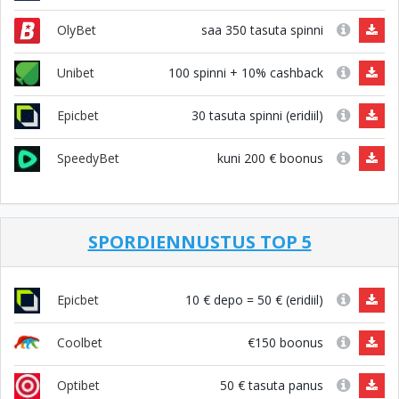
saa 350 tasuta spinni
OlyBet
100 spinni + 10% cashback
Unibet
30 tasuta spinni (eridiil)
Epicbet
kuni 200 € boonus
SpeedyBet
SPORDIENNUSTUS TOP 5
10 € depo = 50 € (eridiil)
Epicbet
€150 boonus
Coolbet
50 € tasuta panus
Optibet