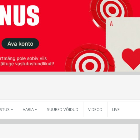
USTUS
VARIA
SUURED VÕIDUD
VIDEOD
LIVE