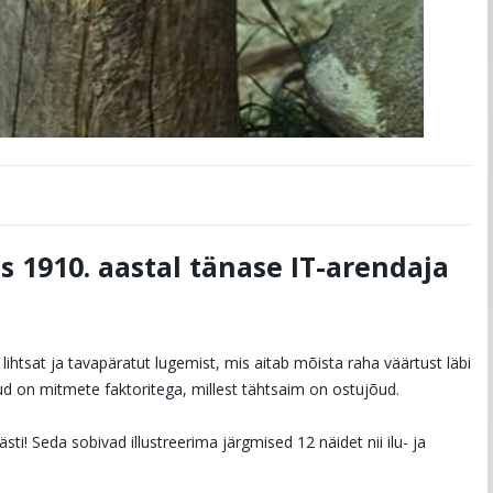
is 1910. aastal tänase IT-arendaja
htsat ja tavapäratut lugemist, mis aitab mõista raha väärtust läbi
d on mitmete faktoritega, millest tähtsaim on ostujõud.
ti! Seda sobivad illustreerima järgmised 12 näidet nii ilu- ja