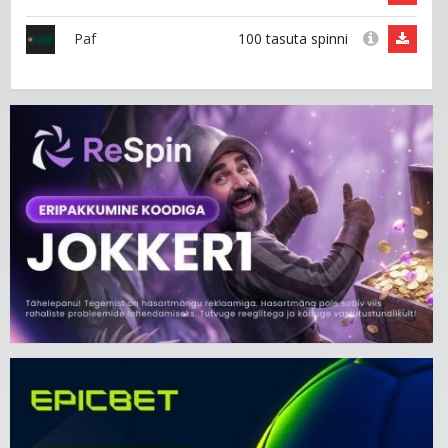
100 tasuta spinni
Paf