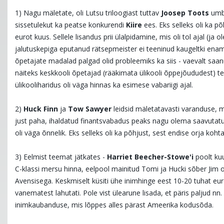
1) Nagu mäletate, oli Lutsu triloogiast tuttav
Joosep Toots
umbe
sissetulekut ka peatse konkurendi
Kiire
ees. Eks selleks oli ka p
eurot kuus. Sellele lisandus prii ülalpidamine, mis oli tol ajal (j
jalutuskepiga eputanud rätsepmeister ei teeninud kaugeltki en
õpetajate madalad palgad olid probleemiks ka siis - vaevalt saanuk
näiteks keskkooli õpetajad (rääkimata ülikooli õppejõududest) t
ülikooliharidus oli väga hinnas ka esimese vabariigi ajal.
2)
Huck Finn
ja
Tow Sawyer
leidsid mäletatavasti varanduse, 
just paha, ihaldatud finantsvabadus peaks nagu olema saavutatu
oli väga õnnelik. Eks selleks oli ka põhjust, sest endise orja koh
3) Eelmist teemat jätkates -
Harriet Beecher-Stowe'i
poolt kuu
C-klassi mersu hinna, eelpool mainitud Tomi ja Hucki sõber Jim 
Avensisega. Keskmiselt küsiti ühe inimhinge eest 10-20 tuhat eur
vanematest lahutati. Pole vist ülearune lisada, et päris paljud nn. 
inimkaubanduse, mis lõppes alles pärast Ameerika kodusõda.