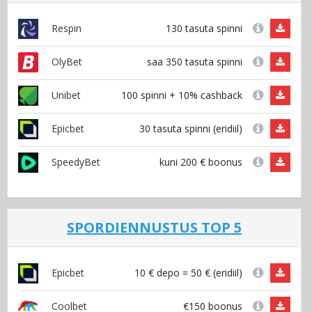
130 tasuta spinni
Respin
saa 350 tasuta spinni
OlyBet
100 spinni + 10% cashback
Unibet
30 tasuta spinni (eridiil)
Epicbet
kuni 200 € boonus
SpeedyBet
SPORDIENNUSTUS TOP 5
10 € depo = 50 € (eridiil)
Epicbet
€150 boonus
Coolbet