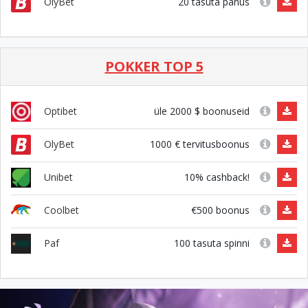
20 tasuta panus
OlyBet
POKKER TOP 5
üle 2000 $ boonuseid
Optibet
1000 € tervitusboonus
OlyBet
10% cashback!
Unibet
€500 boonus
Coolbet
100 tasuta spinni
Paf