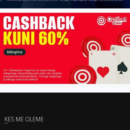
KES ME OLEME